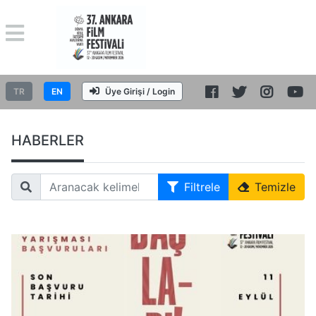
TR
EN
Üye Girişi / Login
HABERLER
Filtrele
Temizle