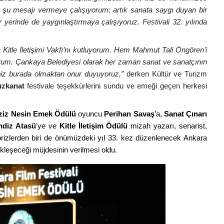
 şu mesajı vermeye çalışıyorum; artık sanata saygı duyan bir
 yerinde de yaygınlaştırmaya çalışıyoruz. Festivali 32. yılında
Kitle İletişimi Vakfı’nı kutluyorum. Hem Mahmut Tali Öngören’i
rum. Çankaya Belediyesi olarak her zaman sanat ve sanatçının
biz burada olmaktan onur duyuyoruz,”
derken Kültür ve Turizm
uzkanat
festivale teşekkürlerini sundu ve emeği geçen herkesi
ziz Nesin Emek Ödülü
oyuncu
Perihan Savaş
’a,
Sanat Çınarı
ndiz Atasü
’ye ve
Kitle İletişim Ödülü
mizah yazarı, senarist,
süprizlerden biri de önümüzdeki yıl 33. kez düzenlenecek Ankara
ekleşeceği müjdesinin verilmesi oldu.