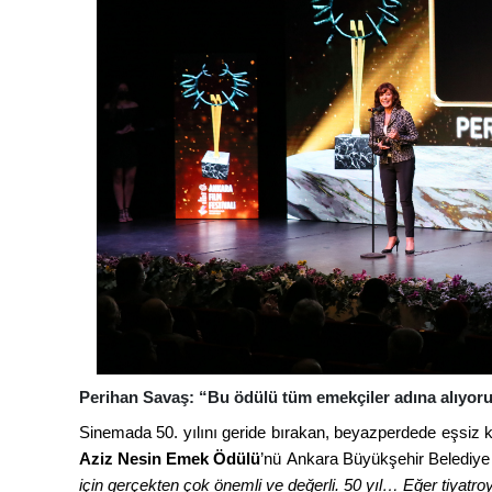
Perihan Savaş: “Bu ödülü tüm emekçiler adına alıyor
Sinemada 50. yılını geride bırakan, beyazperdede eşsiz k
Aziz Nesin Emek Ödülü
’nü
Ankara Büyükşehir Belediy
için gerçekten çok önemli ve değerli. 50 yıl… Eğer tiyatr