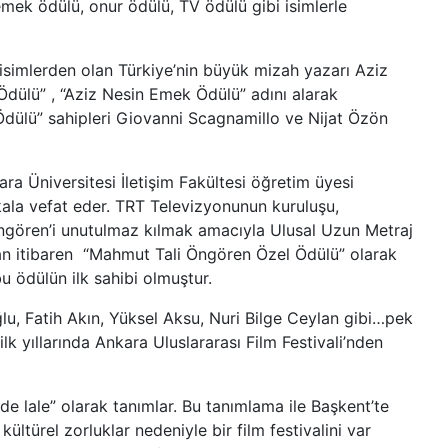
mek ödülü, onur ödülü, TV ödülü gibi isimlerle
isimlerden olan Türkiye’nin büyük mizah yazarı Aziz
Ödülü” , “Aziz Nesin Emek Ödülü” adını alarak
 Ödülü” sahipleri Giovanni Scagnamillo ve Nijat Özön
ara Üniversitesi İletişim Fakültesi öğretim üyesi
kala vefat eder. TRT Televizyonunun kuruluşu,
 Öngören’i unutulmaz kılmak amacıyla Ulusal Uzun Metraj
an itibaren “Mahmut Tali Öngören Özel Ödülü” olarak
bu ödülün ilk sahibi olmuştur.
u, Fatih Akın, Yüksel Aksu, Nuri Bilge Ceylan gibi…pek
k yıllarında Ankara Uluslararası Film Festivali’nden
de lale” olarak tanımlar. Bu tanımlama ile Başkent’te
ltürel zorluklar nedeniyle bir film festivalini var