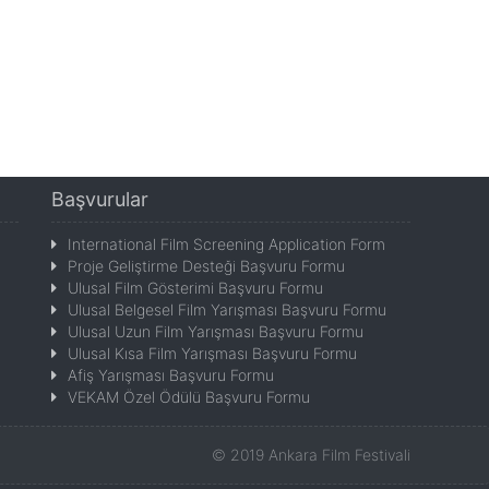
Başvurular
International Film Screening Application Form
Proje Geliştirme Desteği Başvuru Formu
Ulusal Film Gösterimi Başvuru Formu
Ulusal Belgesel Film Yarışması Başvuru Formu
Ulusal Uzun Film Yarışması Başvuru Formu
Ulusal Kısa Film Yarışması Başvuru Formu
Afiş Yarışması Başvuru Formu
VEKAM Özel Ödülü Başvuru Formu
©
2019
Ankara Film Festivali