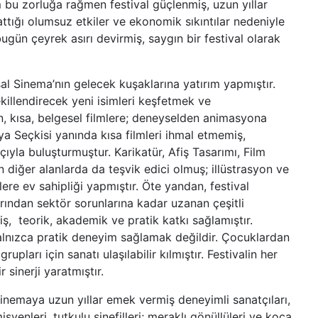
bu zorluğa rağmen festival güçlenmiş, uzun yıllar
rattığı olumsuz etkiler ve ekonomik sıkıntılar nedeniyle
gün çeyrek asırı devirmiş, saygın bir festival olarak
sal Sinema’nın gelecek kuşaklarına yatırım yapmıştır.
ekillendirecek yeni isimleri keşfetmek ve
un, kısa, belgesel filmlere; deneyselden animasyona
ya Seçkisi yanında kısa filmleri ihmal etmemiş,
atçıyla buluşturmuştur. Karikatür, Afiş Tasarımı, Film
 diğer alanlarda da teşvik edici olmuş; illüstrasyon ve
ilere ev sahipliği yapmıştır. Öte yandan, festival
rından sektör sorunlarına kadar uzanan çeşitli
ş, teorik, akademik ve pratik katkı sağlamıştır.
 yalnızca pratik deneyim sağlamak değildir. Çocuklardan
pları için sanatı ulaşılabilir kılmıştır. Festivalin her
r sinerji yaratmıştır.
 sinemaya uzun yıllar emek vermiş deneyimli sanatçıları,
enleri, tutkulu sinefilleri; meraklı gönüllüleri ve koca