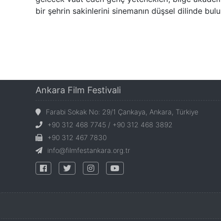
bir şehrin sakinlerini sinemanın düşsel dilinde bulu
Ankara Film Festivali
Farabi Sokak No: 29/1 Çankaya, Ankara, Türkiye
+90 312 468 7745 / +90 312 468 3892
+90 312 467 7830
info@filmfestankara.org.tr