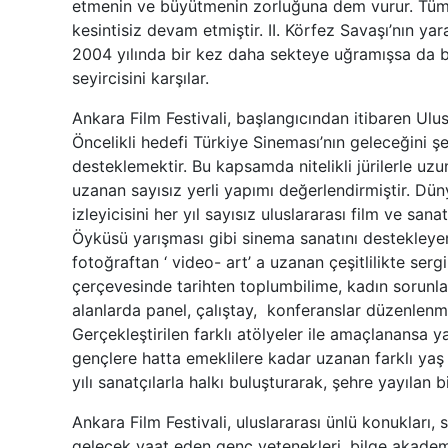
etmenin ve büyütmenin zorluğuna dem vurur. Tüm 
kesintisiz devam etmiştir. II. Körfez Savaşı’nın ya
2004 yılında bir kez daha sekteye uğramışsa da bu
seyircisini karşılar.
Ankara Film Festivali, başlangıcından itibaren Ulu
Öncelikli hedefi Türkiye Sineması’nın geleceğini ş
desteklemektir. Bu kapsamda nitelikli jürilerle uz
uzanan sayısız yerli yapımı değerlendirmiştir. Dün
izleyicisini her yıl sayısız uluslararası film ve san
Öyküsü yarışması gibi sinema sanatını destekleyen
fotoğraftan ‘ video- art’ a uzanan çeşitlilikte serg
çerçevesinde tarihten toplumbilime, kadın sorunla
alanlarda panel, çalıştay, konferanslar düzenlenmi
Gerçekleştirilen farklı atölyeler ile amaçlanansa
gençlere hatta emeklilere kadar uzanan farklı yaş gru
yılı sanatçılarla halkı buluşturarak, şehre yayılan bi
Ankara Film Festivali, uluslararası ünlü konukları,
gelecek vaat eden genç yetenekleri, bilge akademisy