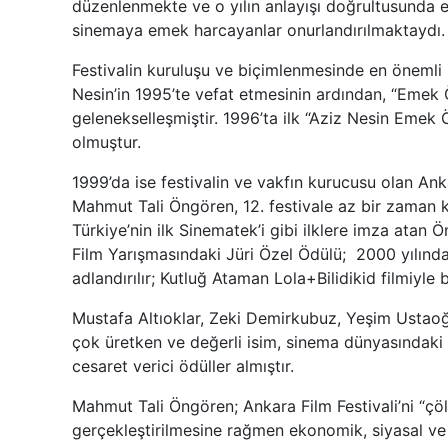
düzenlenmekte ve o yılın anlayışı doğrultusunda e
sinemaya emek harcayanlar onurlandırılmaktaydı.
Festivalin kuruluşu ve biçimlenmesinde en önemli 
Nesin’in 1995’te vefat etmesinin ardından, “Emek 
gelenekselleşmiştir. 1996’ta ilk “Aziz Nesin Emek
olmuştur.
1999’da ise festivalin ve vakfın kurucusu olan Ank
Mahmut Tali Öngören, 12. festivale az bir zaman 
Türkiye’nin ilk Sinematek’i gibi ilklere imza atan
Film Yarışmasındaki Jüri Özel Ödülü; 2000 yılınd
adlandırılır; Kutluğ Ataman Lola+Bilidikid filmiyle 
Mustafa Altıoklar, Zeki Demirkubuz, Yeşim Ustaoğl
çok üretken ve değerli isim, sinema dünyasındaki il
cesaret verici ödüller almıştır.
Mahmut Tali Öngören; Ankara Film Festivali’ni “çöl
gerçekleştirilmesine rağmen ekonomik, siyasal ve kü