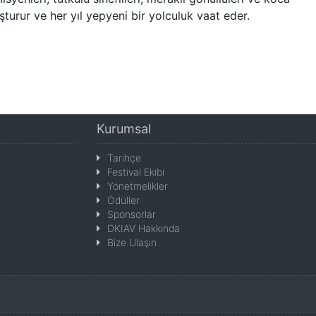
şturur ve her yıl yepyeni bir yolculuk vaat eder.
Kurumsal
Tarihçe
Festival Ekibi
Yönetmelikler
Ödüller
Sponsorlar
DKIAV Hakkında
Bize Ulaşın