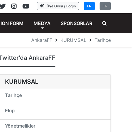
Üye Girişi / Login
EN
TR
TION FORM
MEDYA
SPONSORLAR
AnkaraFF
KURUMSAL
Tarihçe
Twitter'da AnkaraFF
KURUMSAL
Tarihçe
Ekip
Yönetmelikler