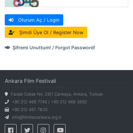
Oturum Aç / Login
Şimdi Üye Ol / Register Now
Şifremi Unuttum! / Forgot Password!
Ankara Film Festivali
Farabi Sokak No: 29/1 Çankaya, Ankara, Türkiye
+90 312 468 7745 / +90 312 468 3892
+90 312 467 7830
info@filmfestankara.org.tr