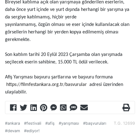
Bireysel
katılıma açık olan yarışmaya gönderilen eserlerin,
daha önce yurt içinde ve yurt dışında herhangi bir yarışma ya
da sergiye katılmamış, hiçbir yerde
yayınlanmamış, özgün olması ve eser içinde kullanılacak olan
görsellerin herhangi bir yerden kopya edilmemiş olması
gerekmekte.
Son katılım tarihi 20
Eylül 202
3
Çarşamba olan yarışmada
seçilecek eserin sahibine,
15.000
TL
ödül verilecek.
Afiş Yarışması başvuru şartlarına ve başvuru formuna
https://filmfestankara.org.tr/basvurular
adresi üzerinden
ulaşılabilir.
#ankara
#festivali
#afiş
#yarışması
#başvuruları
T.G. 12699
#devam
#ediyor!