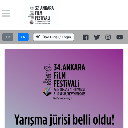
TR
EN
Üye Girişi / Login