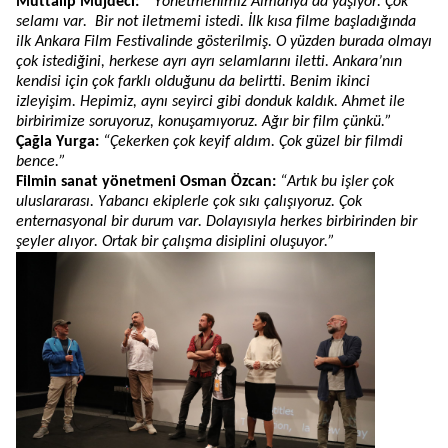
Muttalip
Müjdeci
:
“
Yönetmenimiz Almanya’da yaşıyor. Çok
selamı var. Bir not iletmemi istedi. İlk kısa filme başladığında
ilk Ankara Film Festivalinde gösterilmiş. O yüzden burada olmayı
çok istediğini, herkese ayrı ayrı selam
larını iletti
. Ankara’nın
kendisi için çok farklı olduğunu
da belirtti.
Benim ikinci
izleyişim. Hepimiz, aynı seyirci gibi donduk kaldık. Ahmet ile
birbirimize soruyoruz, konuşamıyoruz. Ağır bir film
çünkü
.”
Çağla
Yurga
:
“Çekerken çok keyif aldım. Çok güzel bir filmdi
bence.”
Filmin sanat yönetmeni Osman Özcan:
“Artık bu işler çok
uluslararası. Yabancı ekiplerle çok sıkı çalışıyoruz. Çok
enternasyonal bir durum var. Dolayısıyla herkes birbirinden bir
şeyler alıyor. Ortak bir çalışma disiplini oluşuyor.”