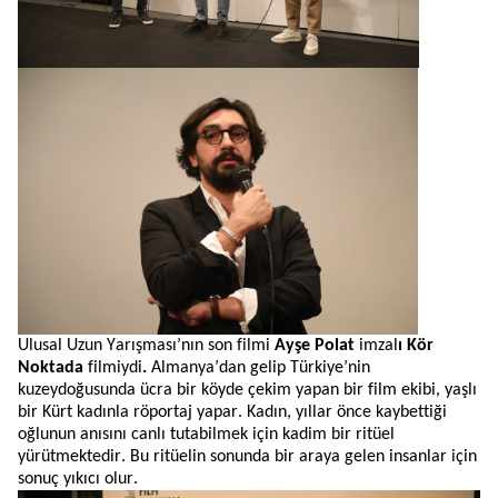
Ulusal Uzun Yarışması’nın son filmi
Ayşe Polat
imzal
ı Kör
Noktada
filmiydi
.
Almanya’dan gelip Türkiye’nin
kuzeydoğusunda ücra bir köyde çekim yapan bir film ekibi, yaşlı
bir Kürt kadınla röportaj yapar. Kadın, yıllar önce kaybettiği
oğlunun anısını canlı tutabilmek için kadim bir ritüel
yürütmektedir.
B
u
ritüelin sonunda bir araya gelen insanlar için
sonuç yıkıcı olur
.