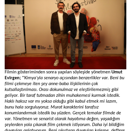
Filmin gösteriminden sonra yapılan söyleşide
yönetmen
Umut
Evirgen
;
''
Kimya’yla senaryo açısından benzerlikler var. Beni bu
filmi çekmeye iten şey anne-baba ilişkilerinin çok
kutsallaştırılması. Orası dokunulmaz ve eleştirilemezmiş gibi
geliyor. Bir taraf tutmadan zihin muhakemesi kurmak istedik.
Haklı haksız var mı yoksa olduğu gibi kabul etmek mi lazım,
bunu hala sorguluyoruz. Murat karakterini tarafsız
konumlandırmak istedik bu yüzden. Gerçek temalar filmde de
var. Yönetmen ve senarist olarak hayatıma değen, yaşadığım
şeylerden yola çıkarak film çekmek istiyorum. Daha iyi bildiğim
duyguları anlatıyorum. Beni sıkıştıran duyguları kaleme, deftere