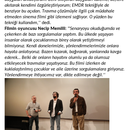
akıtarak kendimi özgürleştiriyorum; EMDR tekniğiyle de
benziyor bu açıdan. Travma çözümüyle ilgili çok müdahale
etmeden sinema filmi gibi izlemeni sağlıyor. O yüzden bu
tekniği kullandım
,''
dedi
.
Filmin oyuncusu
Necip
Memilli
:
''
Senaryoyu okuduğumda ve
çekerken de bazı sorgulamalar yaptım. Bu ülkede yaşayan
insanlar olarak çocuklarımızı birey olarak yetiştirmeyi
bilmiyoruz. Kendi donelerimizle, yönlendirmelerimizle onlara
hayata anlatıyoruz. Bazen kızarak, bağırarak, yanlarında kavga
ederek… Belki de onların hayatını olumlu ya da olumsuz
etkileyecek travmalar yaşatıyoruz. Bu filmi izlerken de
kuklalaştırılmış
çocuklar ve aile üzerine sorgulamalara giriyoruz.
Yönlendirmeye ihtiyacımız var, dikte edilmeye değil.''