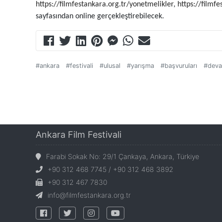
https://filmfestankara.org.tr/yonetmelikler
,
https://filmf
sayfasından online gerçekleştirebilecek.
#ankara
#festivali
#ulusal
#yarışma
#başvuruları
#dev
Ankara Film Festivali
Farabi Sokak No: 29/1 Çankaya, Ankara, Türkiye
+90 312 468 7745 / +90 312 468 3892
+90 312 467 7830
info@filmfestankara.org.tr