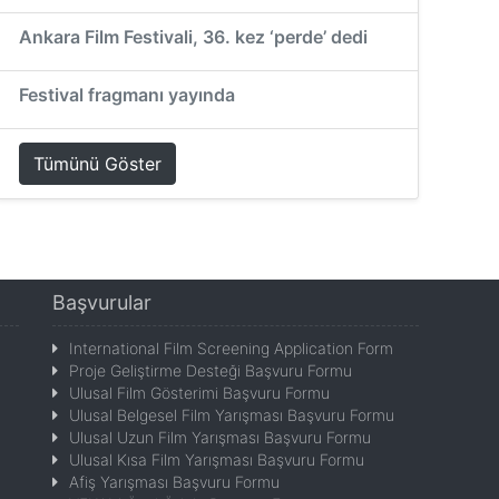
Ankara Film Festivali, 36. kez ‘perde’ dedi
Festival fragmanı yayında
Tümünü Göster
Başvurular
International Film Screening Application Form
Proje Geliştirme Desteği Başvuru Formu
Ulusal Film Gösterimi Başvuru Formu
Ulusal Belgesel Film Yarışması Başvuru Formu
Ulusal Uzun Film Yarışması Başvuru Formu
Ulusal Kısa Film Yarışması Başvuru Formu
Afiş Yarışması Başvuru Formu