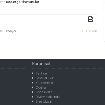
estankara.org.tr/basvurular
am
#ediyor!
T.G. 11708
Kurumsal
Tarihçe
Festival Ekibi
Yönetmelikler
Ödüller
Sponsorlar
DKIAV Hakkında
Bize Ulaşın