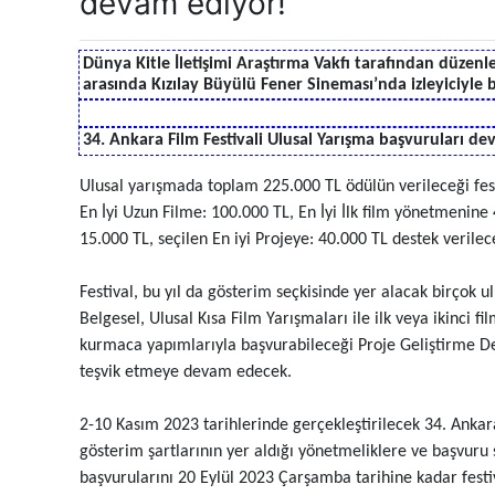
devam ediyor!
Dünya Kitle İletişimi Araştırma Vakfı tarafından düzenle
arasında Kızılay Büyülü Fener Sineması’nda izleyiciyle
34. Ankara Film Festivali Ulusal Yarışma başvuruları d
Ulusal yarışmada toplam 225.000 TL ödülün verileceği fes
En İyi Uzun Filme: 100.000 TL, En İyi İlk film yönetmenine 
15.000 TL, seçilen En iyi Projeye: 40.000 TL destek verile
Festival, bu yıl da gösterim seçkisinde yer alacak birçok ul
Belgesel, Ulusal Kısa Film Yarışmaları ile ilk veya ikinci
kurmaca yapımlarıyla başvurabileceği Proje Geliştirme De
teşvik etmeye devam edecek.
2-10 Kasım 2023 tarihlerinde gerçekleştirilecek 34. Ankar
gösterim şartlarının yer aldığı yönetmeliklere ve başvuru s
başvurularını 20 Eylül 2023 Çarşamba tarihine kadar fest