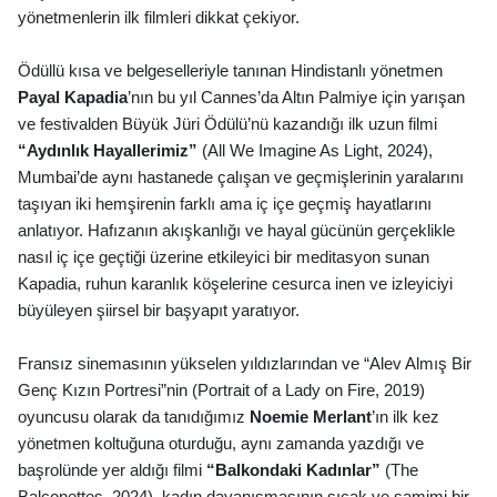
yönetmenlerin ilk filmleri dikkat çekiyor.
Ödüllü kısa ve belgeselleriyle tanınan Hindistanlı y
ö
netmen
Payal Kapadia
’
nın bu yıl Cannes’da Altın Palmiye için yarışan
ve festivalden Büyük Jüri Ödülü’nü kazandığı ilk uzun filmi
“Aydınlık Hayallerimiz”
(All We Imagine As Light, 2024),
Mumbai
’de aynı hastanede çalışan ve geçmişlerinin yaralarını
taşıyan iki hemşirenin farklı ama iç iç
e ge
çmiş hayatlarını
anlatıyor. Hafızanın akışkanlığı ve hayal gücünün gerçeklikle
nasıl iç iç
e ge
çtiği üzerine etkileyici bir meditasyon sunan
Kapadia, ruhun karanlık köşelerine cesurca inen ve izleyiciyi
büyüleyen şiirsel bir başyapıt yaratıyor.
Fransız sinemasının yükselen yıldızlarından ve
“
Alev Almış Bir
Genç Kızı
n Portresi
”nin (
Portrait of a Lady on Fire
, 2019)
oyuncusu olarak da tanıdığımız
Noemie Merlant
’ın ilk kez
y
ö
netmen koltuğuna oturduğu, aynı zamanda yazdığı ve
başrolünde yer aldığı filmi
“Balkondaki Kadınlar”
(
The