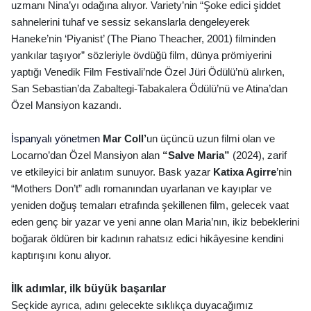
uzmanı Nina’yı odağına alıyor. Variety’nin “Şoke
edici
şiddet
sahnelerini tuhaf ve sessiz sekanslarla dengeleyerek
Haneke’nin ‘Piyanist’ (The Piano Theacher, 2001) filminden
yankılar taşıyor” sözleriyle övdüğü film, dünya pr
ö
miyerini
yaptığı Venedik Film Festivali’nde Özel Jüri Ödülü’nü alırken,
San Sebastian’da Zabaltegi-Tabakalera Ödülü’nü ve Atina’dan
Özel Mansiyon kazandı.
İspanyalı yönetmen
Mar Coll
’
un üçüncü uzun filmi olan ve
Locarno’dan Özel Mansiyon alan
“
Salve Maria
”
(2024), zarif
ve etkileyici bir anlatım sunuyor. Bask yazar
Katixa Agirre
’nin
“
Mothers Don
’t” adlı
roman
ından uyarlanan ve kayıplar ve
yeniden doğuş temaları etrafında şekillenen film, gelecek vaat
eden genç bir yazar ve yeni anne olan Maria’nın, ikiz bebeklerini
boğarak
ö
ldüren bir kadının rahatsız edici hikâyesine kendini
kaptırışını konu alıyor.
İlk adımlar, ilk büyük başarılar
Seçkide ayrıca, adını gelecekte sıklıkça duyacağımız