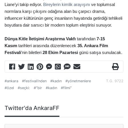
Liane’yi takip ediyor.
Bireylerin kimlik arayışını
ve toplumsal
normlara karşı çıkışını odağına alan bu çarpıcı drama,
i
nfluencer
kültürünün genç insanların hayatında getirdiği tehlikeli
boyutlara dair sarsıcı bir modern toplum eleştirisi sunuyor.
Dünya Kitle İletişimi Araştırma Vakfı
tarafından
7-15
Kasım
tarihleri arasında düzenlenecek
35. Ankara Film
Festivali
’
nin biletleri
28 Ekim Pazartesi
günü satışa sunulacak.
#ankara
#festivali’nden
#kadın
#yönetmenlere
T.G. 9722
#özel
#seçki:
#“bir
#kadın
#filmi”
Twitter'da AnkaraFF