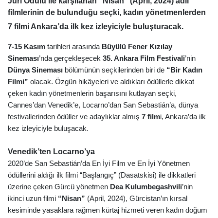
Jüri Ödülü ile karşılanan
“Nisan”
(
April
, 2024) adlı
filmlerinin de bulunduğu seçki, kadın yönetmenlerden
7 film
i Ankara’da ilk kez izleyiciyle buluşturacak.
7-15 Kasım
tarihleri arasında
Büyülü Fener Kızılay
Sineması
’nda gerçekleşecek
35. Ankara Film Festivali
’
nin
Dünya Sineması
bölümünün seçkilerinden biri de
“Bir Kadın
Filmi”
olacak. Özgün hikâyeleri ve aldıkları ödüllerle dikkat
çeken kadın yönetmenlerin başarısını kutlayan seçki,
Cannes’dan Venedik’e, Locarno’dan
San Sebastián’a, dünya
festivallerinden ödüller ve adaylıklar almış
7 film
i, Ankara’da ilk
kez izleyiciyle buluşacak.
Venedik’ten Locarno’ya
2020’de San Sebastián’da En İyi Film ve En İyi Yönetmen
ödüllerini aldığı ilk filmi “Baş
lang
ıç” (Dasatskisi) ile dikkatleri
üzerine çeken Gürcü yönetmen
Dea Kulumbegashvili
’nin
ikinci uzun filmi
“Nisan”
(
April
, 2024), Gürcistan’ın kırsal
kesiminde yasaklara rağmen kürtaj hizmeti veren kadı
n do
ğum