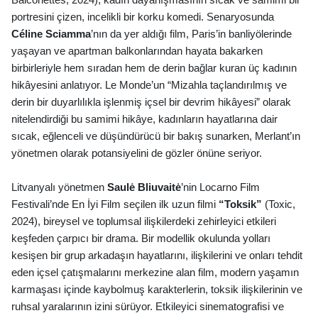
Balconettes
, 2024), kadın dayanış
mas
ının sıcak ve samimi bir
portresini çizen, incelikli bir korku komedi. Senaryosunda
C
é
line Sciamma
’nın da yer aldığı film,
Paris
’
in banliy
ö
lerinde
yaşayan ve apartman balkonlarından hayata bakarken
birbirleriyle hem sıradan hem de derin bağlar kuran üç kadının
hikâyesini anlatıyor.
Le Monde
’
un
“
Mizahla taçlandırılmış ve
derin bir duyarlılıkla işlenmiş içsel bir devrim hikâyesi” olarak
nitelendirdiği bu samimi hikâye, kadınların hayatlarına dair
sıcak, eğlenceli ve düşündürücü bir bakış sunarken, Merlant’ın
y
ö
netmen olarak potansiyelini de g
ö
zler
ö
nüne seriyor.
Litvanyalı yönetmen
Saulė
Bliuvait
ė
’
nin Locarno Film
Festivali
’nde
En
İyi Film seçilen ilk uzun filmi
“Toksik”
(
Toxic
,
2024), bireysel ve toplumsal ilişkilerdeki zehirleyici etkileri
keş
feden
çarpıcı bir drama. Bir modellik okulunda yolları
kesişen bir grup arkadaşın hayatlarını, ilişkilerini ve onları tehdit
eden iç
sel
çatışmalarını merkezine alan film, modern yaşamın
karmaşası içinde kaybolmuş karakterlerin, toksik ilişkilerinin ve
ruhsal yaralarının izini sürüyor. Etkileyici sinematografisi ve