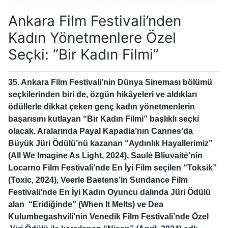
Ankara Film Festivali’nden
Kadın Yönetmenlere Özel
Seçki: “Bir Kadın Filmi”
35. Ankara
Film Festivali
’
nin
Dünya Sineması
bölümü
seçkilerinden biri de, özgün hikâyeleri ve aldıkları
ödüllerle dikkat çeken genç kadın yönetmenlerin
başarısını kutlayan
“Bir Kadın Filmi”
başlıklı seçki
olacak. Aralarında
Payal Kapadia
’
nın Cannes’da
Büyük Jüri Ödülü’nü kazanan
“Aydınlık Hayallerimiz”
(All We Imagine As Light, 2024),
Saulė
Bliuvait
ė
’
nin
Locarno Film Festivali
’nde
En
İyi Film seçilen
“Toksik”
(
Toxic
, 2024),
Veerle Baetens
’in
Sundance Film
Festivali
’
nde En
İyi Kadın Oyuncu dalında Jüri Ödülü
alan
“Eridiğinde”
(
When It Melts
) ve
Dea
Kulumbegashvili
’nin Venedik Film Festivali
’
nde Özel