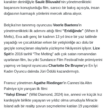
karakter derinliğiyle
Saulė
Bliuvait
ė
’nin yönetmenlikteki
başarısını konuşturduğu film, sarsıcı bir bakış açısıyla, insan
doğasının karmaşık y
ö
nlerini mercek altı
na al
ıyor.
Belçika
’
nın tanınmış oyuncusu
Veerle Baetens
’in
y
ö
netmenlikteki ilk adımını attığı filmi
“Eridiğinde”
(
When It
Melts
), Eva adlı genç bir kadının 13 yıl önce bir yaz tatilinde
yaşadığı ve çocukluktan erken bir yetişkinliğ
e ac
ı dolu bir
geçişle sonuçlanan olaylarla yüzleşme hikâyesini işliyor.
Lize
Spit
’
in 2016 tarihli “
The Melting
” adlı çok satan
roman
ından
uyarlanan film, bu yı
lki Sundance Film Festivali
’nde pr
ö
miyerini
yapmış ve başrol oyuncusu
Charlotte De Bruyne
’ye
En
İyi
Kadın Oyuncu dalında Jüri Ödülü kazandırmıştı.
Fransız yönetmen
Agathe Riedinger
’in Cannes’da Altın
Palmiye için yarışan ilk filmi
“Vahşi Elmas”
(
W
ild Diamond, 2024) ise, annesi ve küçük kız
kardeşiyle birlikte yaşayan ve yıldız olma umuduyla Miracle
Island adlı bir reality şovun seçmelerine katılan 19 yaşındaki