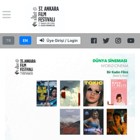
TR
EN
Üye Girişi / Login