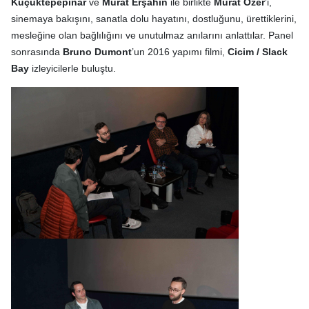
Küçüktepepınar
ve
Murat Erşahin
ile birlikte
Murat Özer
’i,
sinemaya bakışını, sanatla dolu hayatını, dostluğunu, ürettiklerini,
mesleğine olan bağlılığını ve unutulmaz anılarını anlattılar. Panel
sonrasında
Bruno Dumont
’un 2016 yapımı filmi,
Cicim / Slack
Bay
izleyicilerle buluştu.