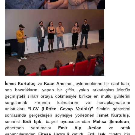
İsmet Kurtuluş
ve
Kaan Arıcı
’nın, evlenmelerine bir saat kala,
son hazırlıklarını yapan bir çiftin, yakın arkadaşları Mert’in
geçmişteki sırları ortaya dökmesiyle birlikte en mutlu günlerini
sorgulamak zorunda kalmalarını ve hesaplaşmalarını
anlattıkları
“LCV (Lütfen Cevap Veriniz)”
filminin gösterimi
sonrasında gerçekleşen söyleşiye yönetmen
İsmet Kurtuluş
,
senarist
Erdi Işık
, başrol oyuncularından
Melisa Şenolsun
,
yönetmen yardımcısı
Emir Alp Arslan
ve ortak
yapımcılarından
Fitesa Hazrolli
katıldı.
Erdi Işık
, tiyatro için