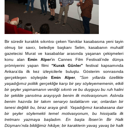
Bir süredir kuraklık sıkıntısı çeken Yanıklar kasabasına yeni tayin
olmuş bir savcı, belediye başkanı Selim, kasabanın muhalif
gazetecisi Murat ve kasabalılar arasında yaşanan çekişmeleri
konu alan
Emin Alper
’in Cannes Film Festivali’nde dünya
prömiyerini yapan filmi
“Kurak Günler”
festival kapsamında
Ankara’da ilk kez izleyicilerle buluştu. Gösterim sonrasında
gerçekleşen söyleşide
Emin Alper
,
“Son yıllarda özellikle
yaşadığımız politik gerçekliğe karşı bir şey söyleyememenin, etkili
bir şeyler yapmamanın verdiği sıkıntı ve bu duyguyu bu ruh halini
bir şekilde yansıtma arayışıydı benim ilk motivasyonum. Aslında
benim hazırda bir takım senaryo taslaklarım var, onlardan bir
tanesi değildi bu, biraz araya girdi. Yaşadığımız karabasana dair
bir şeyler söylemekti temel motivasyonum, bu hissiyatla ilk
tretmanı yazmaya başladım. En başta İbsen’in Bir Halk
Düşmanı’nda bildiğimiz hikâye; bir karakterin yavaş yavaş bir halk