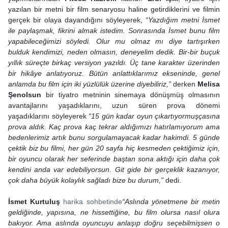
yazılan bir metni bir film senaryosu haline getirdiklerini ve filmin
gerçek bir olaya dayandığını söyleyerek,
“Yazdığım metni İsmet
ile paylaşmak, fikrini almak istedim. Sonrasında İsmet bunu film
yapabileceğimizi söyledi. Olur mu olmaz mı diye tartışırken
bulduk kendimizi, neden olmasın, deneyelim dedik. Bir-bir buçuk
yıllık süreçte birkaç versiyon yazıldı. Üç tane karakter üzerinden
bir hikâye anlatıyoruz. Bütün anlattıklarımız ekseninde, genel
anlamda bu film için iki yüzlülük üzerine diyebiliriz,”
derken
Melisa
Şenolsun
bir tiyatro metninin sinemaya dönüşmüş olmasının
avantajlarını yaşadıklarını, uzun süren prova dönemi
yaşadıklarını söyleyerek
“15 gün kadar oyun çıkartıyormuşçasına
prova aldık. Kaç prova kaç tekrar aldığımızı hatırlamıyorum ama
bedenlerimiz artık bunu sorgulamayacak kadar hakimdi. 5 günde
çektik biz bu filmi, her gün 20 sayfa hiç kesmeden çektiğimiz için,
bir oyuncu olarak her seferinde baştan sona aktığı için daha çok
kendini anda var edebiliyorsun. Git gide bir gerçeklik kazanıyor,
çok daha büyük kolaylık sağladı bize bu durum,”
dedi.
İsmet Kurtuluş
harika sohbetinde
“Aslında yönetmene bir metin
geldiğinde, yapısına, ne hissettiğine, bu film olursa nasıl olura
bakıyor. Ama aslında oyuncuyu anlaşıp doğru seçebilmişsen o