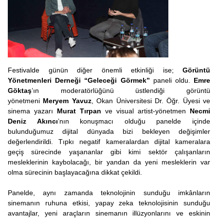
Festivalde günün diğer önemli etkinliği ise;
Görüntü
Yönetmenleri Derneği
“Geleceği Görmek”
paneli oldu.
Emre
Göktaş
’ın moderatörlüğünü üstlendiği görüntü
yönetmeni
Meryem Yavuz
, Okan Üniversitesi Dr. Öğr. Üyesi ve
sinema yazarı
Murat Tırpan
ve visual artist-yönetmen
Necmi
Deniz Akıncı
’nın konuşmacı olduğu panelde içinde
bulunduğumuz dijital dünyada bizi bekleyen değişimler
değerlendirildi. Tıpkı negatif kameralardan dijital kameralara
geçiş sürecinde yaşananlar gibi kimi sektör çalışanların
mesleklerinin kaybolacağı, bir yandan da yeni mesleklerin var
olma sürecinin başlayacağına dikkat çekildi.
Panelde, aynı zamanda teknolojinin sunduğu imkânların
sinemanın ruhuna etkisi, yapay zeka teknolojisinin sunduğu
avantajlar, yeni araçların sinemanın illüzyonlarını ve eskinin