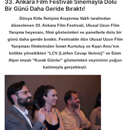
33. Ankara Film Festivali Sinemayla Dolu
Bir Günü Daha Geride Bıraktı!
Dünya Kitle İletişimi Araştırma Vakfı
tarafından
düzenlenen
33. Ankara Film Festivali
,
Ulusal Uzun Film
Yarışma
heyecanı, filmi gösterimleri ve panellerle dolu bir
günü daha geride bıraktı.
Festivalde dün
Ulusal Uzun Film
Yarışması
filmlerinden
İsmet Kurtuluş
ve
Kaan Arıcı
’nın
birlikte yönettikleri
“LCV (Lütfen Cevap Veriniz)”
ve
Emin
Alper
imzalı
“Kurak Günler”
gösterimleri seyircinin yoğun
katılımıyla gerçekleşti.