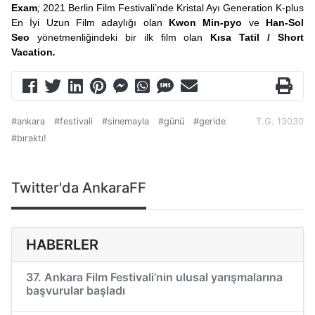
Exam
;
2021 Berlin Film Festivali’nde Kristal Ayı Generation K-plus
En İyi Uzun Film adaylığı olan
Kwon Min-pyo
ve
Han-Sol
Seo
yönetmenliğindeki bir ilk film olan
Kısa Tatil / Short
Vacation
.
#ankara
#festivali
#sinemayla
#günü
#geride
T.G. 13030
#bıraktı!
Twitter'da AnkaraFF
HABERLER
37. Ankara Film Festivali’nin ulusal yarışmalarına
başvurular başladı