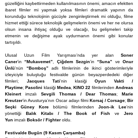
güzelliğini kaybettirmeden kullanılmasının önemi, amacın efektten
ibaret filmler mi yapmak yoksa filmleri dramatik yapının da
korunduğu teknolojinin gücüyle zenginleştirmek mi olduğu, filme
hizmet ettiği sürece teknolojik gelişmelerin önemi ve her ne olursa
olsun insana ihtiyaç olduğu ve olacağı, bu gelişmeleri takip
etmenin ve değişime ayak uydurmanın önemi gibi konular
tartışıldı.
Ulusal Uzun Film Yarışması’nda yer alan
Soner
Caner
’in
“Mukavemet”
,
Çiğdem Sezgin
’in
“Suna”
ve
Onur
Ünlü
’nün
“Bomboş”
adlı filmlerinin de ikinci gösterimleriyle
izleyiciyle buluştuğu festivalde günün beyazperdedeki diğer
filmleri;
Jacques Tati
’nin klasiği
Oyun Vakti /
Playtime
;
Pasolini
klasiği
Medea
,
KINO 22
filmlerinden
Andreas
Kleinert
imzalı
Sevgili Thomas / Dear Thomas
;
Marie
Kreutzer
’in Avusturya’nın Oscar adayı filmi
Korsaj / Corsage
;
Bir
Seçki Güney Kore
bölümü filmlerinden
Joon-ik Lee
’nin
yönettiği
Balık Kitabı / The Book of Fish
ve
Jero
Yun
imzalı
Boksör / Fighter
oldu.
Festivalde Bugün (9 Kasım Çarşamba)