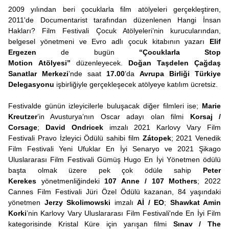
2009 yılından beri çocuklarla film atölyeleri gerçekleştiren,
2011'de Documentarist tarafından düzenlenen Hangi İnsan
Hakları? Film Festivali Çocuk Atölyeleri’nin kurucularından,
belgesel yönetmeni ve Evro adlı çocuk kitabının yazarı
Elif
Ergezen
de bugün
“Çocuklarla Stop
Motion
Atölyesi”
düzenleyecek.
Doğan Taşdelen Çağdaş
Sanatlar Merkezi
’nde saat
17.00
’da
Avrupa Birliği Türkiye
Delegasyonu
işbirliğiyle
gerçekleşecek atölyeye katılım ücretsiz.
Festivalde günün izleyicilerle buluşacak diğer filmleri ise;
Marie
Kreutzer
’in Avusturya’nın Oscar adayı olan filmi
Korsaj /
Corsage
;
David Ondricek
imzalı 2021 Karlovy Vary Film
Festivali Pravo İzleyici Ödülü sahibi film
Zátopek
; 2021 Venedik
Film Festivali Yeni Ufuklar En İyi Senaryo ve 2021 Şikago
Uluslararası Film Festivali Gümüş Hugo En İyi Yönetmen ödülü
başta olmak üzere pek çok ödüle sahip
Peter
Kerekes
yönetmenliğindeki
107 Anne / 107 Mothers
; 2022
Cannes Film Festivali Jüri Özel Ödülü kazanan, 84 yaşındaki
yönetmen
Jerzy Skolimowski
imzalı
Aİ / EO
;
Shawkat Amin
Korki
’nin Karlovy Vary Uluslararası Film Festivali'nde En İyi Film
kategorisinde Kristal Küre için yarışan filmi
Sınav / The