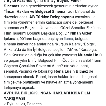
7 Eylül Pazartesi
günü
Kızılay Büyülü Fener
Sineması
’nda gerçekleşecek gösterimin ardından ayrıca,
“İnsan Hakları ve Belgesel Sinema”
adlı bir panel de
düzenlenecek.
AB Türkiye Delegasyonu
temsilcisi ile
filmlerin yönetmenlerinin katılacağı panelde, belgesel
sinemacı ve Başkent Üniversitesi Güzel Sanatlar Fakültesi
Film Tasarımı Bölümü Başkanı Doç. Dr.
Nihan Gider
Işıkman
, 90’ların başında başlayan
iluma
, belgesel
sinema kariyerinde aralarında “Kurşun Kalem”, “Bölge”,
Ankara’da da En İyi Belgesel seçilen “Ah” ve “Karabiga,
Son Kıyı”nın da olduğu bir çok film yönetmiş
Mustafa Ünlü
ve geçen yılın En İyi Belgesel Film Ödülü'nün sahibi “Tanrı
Göçmen Çocukları Sever mi Anne?”nin yönetmeni,
senarist, yapımcı ve fotoğrafçı
Rena Lusin Bitmez
de
konuşmacı olacak. Panel, insan hakları temelli belgesel
film çekme pratiklerini ve hikâye anlatma yöntemlerini
tartışmaya açacak.
AVRUPA BİRLİĞİ 9. İNSAN HAKLARI KISA FİLM
YARIŞMASI
7 Eylül 2020, Pazartesi