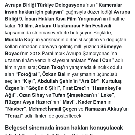
Avrupa Birliği Türkiye Delegasyonu
’nun
“Kameralar
insan hakları için çalışsın”
çağrısıyla düzenlediği
Avrupa
Birliği 9. İnsan Hakları Kısa Film Yarışması
’nın finaline
kalan
10 film
,
Ankara Uluslararası Film Festivali
kapsamında sinemaseverlerle buluşuyor. Seçkide,
Mustafa Koç
’un yarışmanın birincisi seçilen ve doğuştan
kolları olmadan dünyaya gelmiş milli yüzücü
Sümeyye
Boyacı
’nın 2018 Paralimpik Avrupa Şampiyonası’na
uzanan ilhâm verici hikâyesini anlatan
“Yes I Can”
adlı
filmin yanı sıra;
Ozan Takış
’ın yarışmada ikincilik ödülü
alan
“Fotoğraf”
,
Özkan Bal
’ın yarışmanın üçüncüsü
seçilen
“Kıyı”
,
Abdullah Şahin
’in
“Artı Bir”
,
Kurtuluş
Özgen
’in
“Göçün 8 Şiiri”
,
Fırat Erez
’in
“Hasankeyf’e
Ağıt”
,
Ozan Sihay
ve
Tufan Şimşekcan
’ın
“Leke”
,
Rüzgar Asya Hızarcı
’nın
“Mavi”
,
Kader Eman
’ın
“Navber”
,
Mehmet İsmail Çeçen
ve
Ramazan Akkuş
’un
“Terazi”
adlı filmleri de gösterilecek.
Belgesel sinemada insan hakları konuşulacak