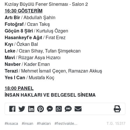
Kızılay Büyülü Fener Sineması - Salon 2
16:30 GÖSTERİM
Artı Bir
/ Abdullah Şahin
Fotoğraf
/ Ozan Takış
Göçün 8 Şiiri
/ Kurtuluş Özgen
Hasankeyf’e Ağıt
/ Fırat Erez
Kıyı
/ Özkan Bal
Leke
/ Ozan Sihay, Tufan Şimşekcan
Mavi
/ Rüzgar Asya Hızarcı
Navber
/ Kader Eman
Terazi
/ Mehmet İsmail Çeçen, Ramazan Akkuş
Yes I Can
/ Mustafa Koç
18:00 PANEL
İNSAN HAKLARI VE BELGESEL SİNEMA
#kısaca
#insan
#hakları
#festivalde...
T.G. 15317