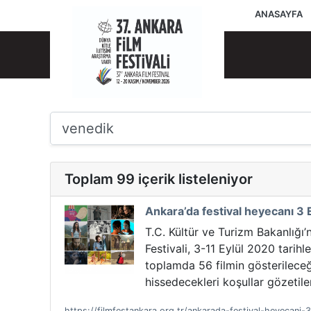
ANASAYFA
Toplam 99 içerik listeleniyor
Ankara’da festival heyecanı 3 E
T.C. Kültür ve Turizm Bakanlığı’
Festivali, 3-11 Eylül 2020 tari
toplamda 56 filmin gösterileceği
hissedecekleri koşullar gözetiler
https://filmfestankara.org.tr/ankarada-festival-heyecani-3