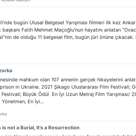
li’nde bugün Ulusal Belgesel Yarışması filmleri ilk kez Ankar
 başkanı Fatih Mehmet Maçoğlu’nun hayatını anlatan “Ovacık”
si”nin de olduğu 11 belgesel film, bugün jüri önüne çıkacak. 
zorka
esinde mahkum olan 107 annenin gerçek hikayelerini anlatıyo
rison in Ukraine. 2021 Şikago Uluslararası Film Festivali
Festivali; Büyük Ödül En İyi Uzun Metraj Film Yarışması/ 2
 Yönetmen, En İyi...
orka
 is not a Burial, It's a Resurrection