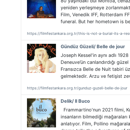
80 yaşındaki dul Montoa, cenaz
yeniden yerleşmeye zorlanmakta
Film, Venedik IFF, Rotterdam F
funeral. But her hometown is be
https://filmfestankara.org.tr/this-is-not-a-burial-its-a-res
Gündüz Güzeli/ Belle de jour
Joseph Kessel'in aynı adlı 1928 
Deneuve’ün canlandırdığı güzel 
Fransızca Belle de Nuit tabiri 
gelmektedir. Arzu ve fetişist zev
https://filmfestankara.org.tr/gunduz-guzeli-belle-de-jour
Delik/ Il Buco
Frammartino'nun 2021 filmi, Kuz
insanların bilmediği mağaraları
anlatıyor. Film, Pollino mağaral