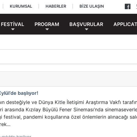
|
KURUMSAL
|
HABERLER
|
BİZE ULAŞIN
FESTİVAL
PROGRAM
BAŞVURULAR
APPLICA
ylül’de başlıyor!
nın desteğiyle ve Dünya Kitle İletişimi Araştırma Vakfı tara
hleri arasında Kızılay Büyülü Fener Sineması’nda sinemasever
 festival, pandemi koşullarına özel önlemlerin alınacağı sal
ek...
-eylulde-basliyor