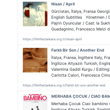
Nisan / April
Gürcistan, İtalya, Fransa Georgi
English Subtitles Yönetmen / D
Pajrin Oyuncular / Cast: Ia Sukh
Guadagnino, Francesco Melzi d’E
https://filmfestankara.org.tr/nisan-april
Farklı Bir Son / Another End
İtalya, Fransa, İngiltere Italy,
İngilizce Altyazılı Turkish, En
Valentina Gaddi Kurgu / Editing
Carlotta Calori, Francesca Cima,
https://filmfestankara.org.tr/farkli-bir-son-another-end
MERHABA ÇOCUK / CIAO BA
Merhaba Çocuk Ciao bambino Cia
İngilizce Altyazı Turkish, Eng