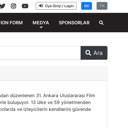
Üye Girişi / Login
EN
TR
TION FORM
MEDYA
SPONSORLAR
Ara
fından düzenlenen 31. Ankara Uluslararası Film
lerle buluşuyor. 13 ülke ve 59 yönetmenden
onlarda ve izleyicilerin kendilerini güvende