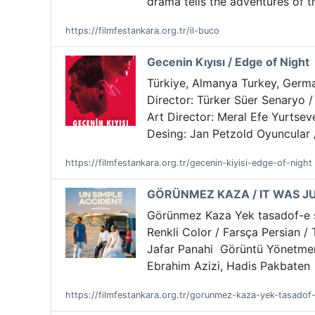
drama tells the adventures of 
https://filmfestankara.org.tr/il-buco
Gecenin Kıyısı / Edge of Night
Türkiye, Almanya Turkey, German
Director: Türker Süer Senaryo 
Art Director: Meral Efe Yurtsev
Desing: Jan Petzold Oyuncular /
https://filmfestankara.org.tr/gecenin-kiyisi-edge-of-night
GÖRÜNMEZ KAZA / IT WAS J
Görünmez Kaza Yek tasadof-e sa
Renkli Color / Farsça Persian /
Jafar Panahi Görüntü Yönetmen
Ebrahim Azizi, Hadis Pakbaten 
https://filmfestankara.org.tr/gorunmez-kaza-yek-tasadof