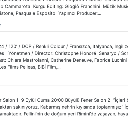
io Cammarota Kurgu Editing: Giogiò Franchini Müzik Musi
istone, Pasquale Esposito Yapımcı Producer:...
o
24 / 120’ / DCP / Renkli Colour / Fransızca, İtalyanca, İngiliz
titles Yönetmen / Director: Christophe Honoré Senaryo / Sc
t: Chiara Mastroianni, Catherine Deneuve, Fabrice Luchini
s Films Pelleas, BiBİ Film,...
 Salon 1 9 Eylül Cuma 20:00 Büyülü Fener Salon 2 ‘’İçleri 
an sakınıyoruz. Kabarmış nehrin kıyısında toplanmışız’’ İçi 
taşımaktadır. Fellini’nin de doğum yeri Rimini’de yaşayan, h