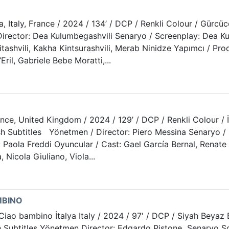
a, Italy, France / 2024 / 134’ / DCP / Renkli Colour / Gürcüce
irector: Dea Kulumbegashvili Senaryo / Screenplay: Dea Ku
itashvili, Kakha Kintsurashvili, Merab Ninidze Yapımcı / Pro
ril, Gabriele Bebe Moratti,...
 France, United Kingdom / 2024 / 129’ / DCP / Renkli Colour / 
glish Subtitles Yönetmen / Director: Piero Messina Senaryo 
: Paola Freddi Oyuncular / Cast: Gael García Bernal, Renate
 Nicola Giuliano, Viola...
MBINO
o bambino İtalya Italy / 2024 / 97' / DCP / Siyah Beyaz Bla
lish Subtitles Yönetmen Director: Edgardo Pistone Senaryo 