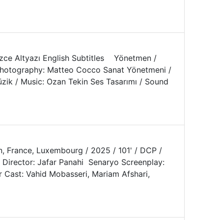
lizce Altyazı English Subtitles Yönetmen /
f Photography: Matteo Cocco Sanat Yönetmeni /
üzik / Music: Ozan Tekin Ses Tasarımı / Sound
, France, Luxembourg / 2025 / 101' / DCP /
en Director: Jafar Panahi Senaryo Screenplay:
 Cast: Vahid Mobasseri, Mariam Afshari,