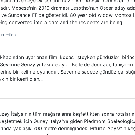
esini düzenleyerek sonunu hazırlıyor. Ancak memleketi bir 
dır. Mosese'nin 2019 draması Lesotho'nun Oscar aday adayı
F ve Sundance FF'de gösterildi. 80 year old widow Montoa i
ing converted into a dam and the residents are being...
urrection
kitabından uyarlanan film, kocası işteyken gündüzleri birinci
Severine Serizy'yi takip ediyor. Belle de Jour adı, fahişele
üzerine bir kelime oyunudur. Severine sadece gündüz çalıştığ
kin bir keşfi olan...
ey İtalya'nın tüm mağaralarını keşfettikten sonra rotaları
 keşfetmek için Güney İtalya'ya giden Piedmont Speleologic
arında yaklaşık 700 metre derinliğindeki Bifurto Abyss'in keş