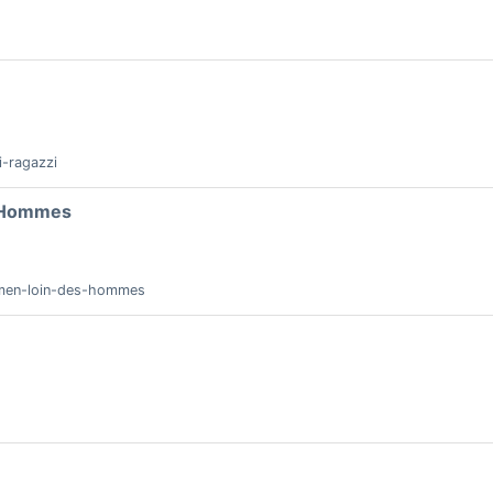
i-ragazzi
s Hommes
m-men-loin-des-hommes