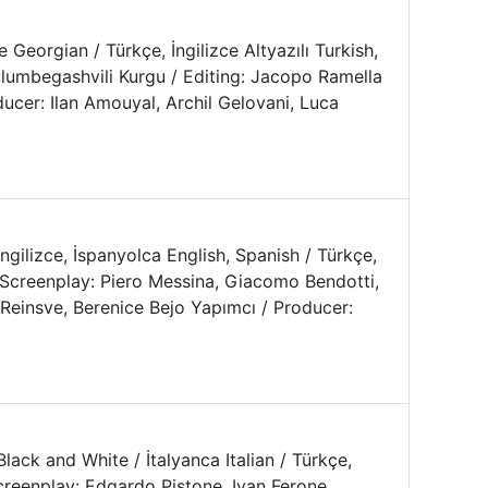
 Georgian / Türkçe, İngilizce Altyazılı Turkish,
lumbegashvili Kurgu / Editing: Jacopo Ramella
ducer: Ilan Amouyal, Archil Gelovani, Luca
İngilizce, İspanyolca English, Spanish / Türkçe,
/ Screenplay: Piero Messina, Giacomo Bendotti,
 Reinsve, Berenice Bejo Yapımcı / Producer:
ck and White / İtalyanca Italian / Türkçe,
Screenplay: Edgardo Pistone, Ivan Ferone