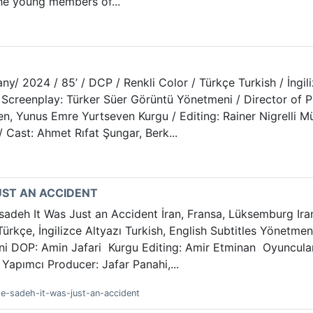
the young members of...
y/ 2024 / 85’ / DCP / Renkli Color / Türkçe Turkish / İngi
/ Screenplay: Türker Süer Görüntü Yönetmeni / Director o
en, Yunus Emre Yurtseven Kurgu / Editing: Rainer Nigrelli M
 Cast: Ahmet Rıfat Şungar, Berk...
UST AN ACCIDENT
deh It Was Just an Accident İran, Fransa, Lüksemburg Iran
 Türkçe, İngilizce Altyazı Turkish, English Subtitles Yönetm
i DOP: Amin Jafari Kurgu Editing: Amir Etminan Oyuncular
Yapımcı Producer: Jafar Panahi,...
-e-sadeh-it-was-just-an-accident