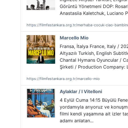
Görüntü Yönetmeni DOP: Rosar
Anastasiia Kaletchuk, Luciano P
https://filmfestankara.org.tr/merhaba-cocuk-ciao-bambin
Marcello Mio
Fransa, İtalya France, Italy / 20
Altyazılı Turkish, English Sub
Chantal Hymans Oyuncular / Cas
Şirketi / Production Company: Le
https://filmfestankara.org.tr/marcello-mio
Aylaklar / I Vitelloni
4 Eylül Cuma 14:15 Büyülü Fener
yordamıyla arıyoruz ve konuşmakt
filmi kendi yaşamına ait izler 
adamı anlatan...