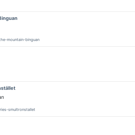
 Binguan
n-the-mountain-binguan
stället
an
ries-smultronstallet