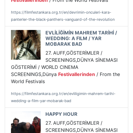
Festivallerinden
/ From the World Festivals
https://filmfestankara.org.tr/en/devrimin-onculeri-kara-
panterler-the-black-panthers-vanguard-of-the-revolution
EVLİLİĞİMİN MAHREM TARİHİ /
WEDDING: A FILM / YAR
MOBARAK BAD
27. AUFF,GÖSTERİMLER /
SCREENINGS,DÜNYA SİNEMASI
GÖSTERİMİ / WORLD CINEMA
SCREENINGS,Dünya
Festivallerinden
/ From the
World Festivals
https://filmfestankara.org.tr/en/evliligimin-mahrem-tarihi-
wedding-a-film-yar-mobarak-bad
HAPPY HOUR
27. AUFF,GÖSTERİMLER /
SCREENINGS,DÜNYA SİNEMASI