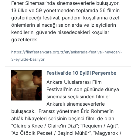
Fener Sineması’nda sinemaseverlerle buluşuyor.
13 ülke ve 59 yönetmenden toplamda 56 filmin
gösterileceği festival, pandemi koşullarına özel
önlemlerin alınacağı salonlarda ve izleyicilerin
kendilerini güvende hissedecekleri koşullar
gözetilerek...
https://filmfestankara.org.tr/en/ankarada-festival-heyecani-
3-eylulde-basliyor
Festival'de 10 Eylül Perşembe
Ankara Uluslararası Film
Festivali’nin son gününde dünya
sineması seçkisinden filmler
Ankaralı sinemaseverlerle
buluşacak. Fransız yönetmen Éric Rohmer’in
ahlâk hikayeleri serisinin beşinci filmi de olan
“Claire's Knee / Claire’in Dizi”; “Requiem / Ağıt”,
“Az Ötödik Pecset / Beşinci Mühür”, “Magyarok /