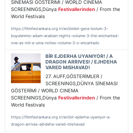
SİNEMASI GÖSTERİMİ / WORLD CINEMA
SCREENINGS,Dünya
Festivallerinden
/ From the
World Festivals
https://filmfestankara.org.tr/en/binbir-gece-bolum-3-
buyulenmis-adam-arabian-nights-volume-3-the-enchanted-
one-as-mil-e-uma-noites-volume-3-o-encantado
BİR EJDERHA UYANIYOR! / A
DRAGON ARRIVES! / EJHDEHA
VARED MISHAVAD!
27. AUFF,GÖSTERİMLER /
SCREENINGS,DÜNYA SİNEMASI
GÖSTERİMİ / WORLD CINEMA
SCREENINGS,Dünya
Festivallerinden
/ From the
World Festivals
https://filmfestankara.org.tr/en/bir-ejderha-uyaniyor-a-
dragon-arrives-ejhdeha-vared-mishavad