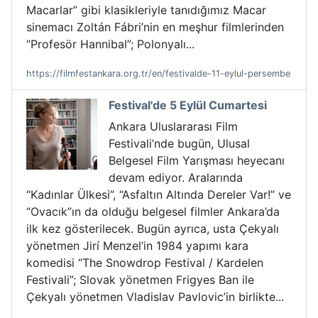
Macarlar” gibi klasikleriyle tanıdığımız Macar
sinemacı Zoltán Fábri’nin en meşhur filmlerinden
“Profesör Hannibal”; Polonyalı...
https://filmfestankara.org.tr/en/festivalde-11-eylul-persembe
Festival'de 5 Eylül Cumartesi
Ankara Uluslararası Film
Festivali’nde bugün, Ulusal
Belgesel Film Yarışması heyecanı
devam ediyor. Aralarında
“Kadınlar Ülkesi”, “Asfaltın Altında Dereler Var!” ve
“Ovacık”ın da olduğu belgesel filmler Ankara’da
ilk kez gösterilecek. Bugün ayrıca, usta Çekyalı
yönetmen Jirí Menzel’in 1984 yapımı kara
komedisi “The Snowdrop Festival / Kardelen
Festivali”; Slovak yönetmen Frigyes Ban ile
Çekyalı yönetmen Vladislav Pavlovic’in birlikte...