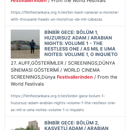
Festivallerinden
/ From the World Festivals
https://filmfestankara.org.tr/en/bin-basli-canavar-a-monster-
with-thousand-heads-un-monstruo-de-mil-cabezas
BİNBİR GECE: BÖLÜM 1,
HUZURSUZ ADAM / ARABIAN
NIGHTS: VOLUME 1 - THE
RESTLESS ONE / AS MIL E UMA
NOITES: VOLUME 1, O INQUIETO
27. AUFF,GÖSTERİMLER / SCREENINGS,DÜNYA
SİNEMASI GÖSTERİMİ / WORLD CINEMA
SCREENINGS,Dünya
Festivallerinden
/ From the
World Festivals
https://filmfestankara.org.tr/en/binbir-gece-bolum-1-
huzursuz-adam-arabian-nights-volume-1-the-restless-one-
as-mil-e-uma-noites-volume-1-o-inquieto
BİNBİR GECE: BÖLÜM 2,
KASVETLİ ADAM / ARABIAN