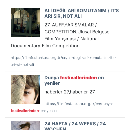
ALİ DEĞİL ARİ KOMUTANIM / IT'S
ARI SIR, NOT ALI
27. AUFF,YARIŞMALAR /
COMPETITION,Ulusal Belgesel
Film Yarışması / National
Documentary Film Competition
https://filmfestankara.org.tr/en/ali-degil-ari-komutanim-its-
ari-sir-not-ali
Dünya
festivallerinden
en
yeniler
haberler-27,haberler-27
https://filmfestankara.org.tr/en/dunya-
festivallerinden
-en-yeniler
24 HAFTA / 24 WEEKS / 24
WOCHEN