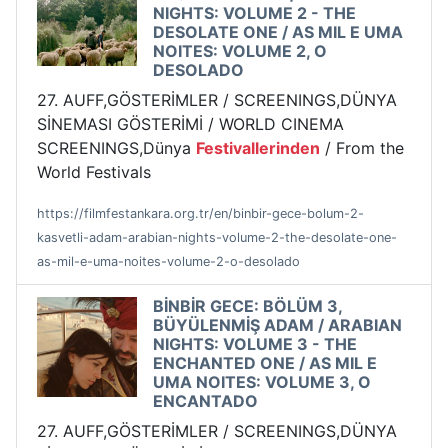
NIGHTS: VOLUME 2 - THE
DESOLATE ONE / AS MIL E UMA
NOITES: VOLUME 2, O
DESOLADO
27. AUFF,GÖSTERİMLER / SCREENINGS,DÜNYA
SİNEMASI GÖSTERİMİ / WORLD CINEMA
SCREENINGS,Dünya
Festivallerinden
/ From the
World Festivals
https://filmfestankara.org.tr/en/binbir-gece-bolum-2-
kasvetli-adam-arabian-nights-volume-2-the-desolate-one-
as-mil-e-uma-noites-volume-2-o-desolado
BİNBİR GECE: BÖLÜM 3,
BÜYÜLENMİŞ ADAM / ARABIAN
NIGHTS: VOLUME 3 - THE
ENCHANTED ONE / AS MIL E
UMA NOITES: VOLUME 3, O
ENCANTADO
27. AUFF,GÖSTERİMLER / SCREENINGS,DÜNYA