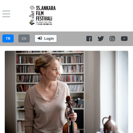
TR
EN
Login