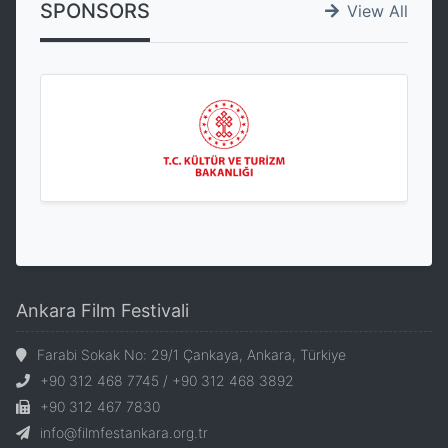
SPONSORS
View All
Ankara Film Festivali
Farabi Sokak No: 29/1 Çankaya, Ankara, Türkiye
+90 312 468 7745 / +90 312 468 3892
+90 312 467 7830
info@filmfestankara.org.tr