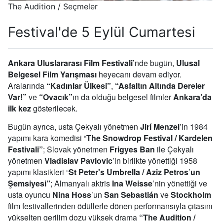
The Audition / Seçmeler
Festival'de 5 Eylül Cumartesi
Ankara Uluslararası Film Festivali
’nde bugün,
Ulusal
Belgesel Film Yarışması
heyecanı devam ediyor.
Aralarında
“Kadınlar Ülkesi”
,
“Asfaltın Altında Dereler
Var!”
ve
“Ovacık”
ın da olduğu belgesel filmler
Ankara’da
ilk kez
gösterilecek.
Bugün ayrıca, usta Çekyalı yönetmen
Jirí Menzel
’in 1984
yapımı kara komedisi “
The Snowdrop Festival / Kardelen
Festivali”
; Slovak yönetmen
Frigyes Ban
ile Çekyalı
yönetmen
Vladislav Pavlovic
’in birlikte yönettiği 1958
yapımı klasikleri “
St Peter's Umbrella / Aziz Petros
’
un
Şemsiyesi”
; Almanyalı aktris
Ina Weisse
’nin yönettiği ve
usta oyuncu
Nina Hoss
’un
San Sebastián
ve
Stockholm
film festivallerinden ödüllerle dönen performansıyla çıtasını
yükselten gerilim dozu yüksek drama
“The Audition /