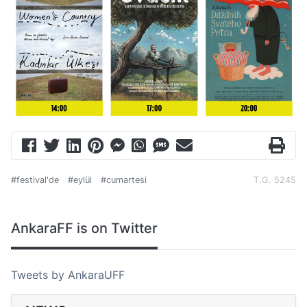
#festival'de
#eylül
#cumartesi
T.G. 5245
AnkaraFF is on Twitter
Tweets by AnkaraUFF