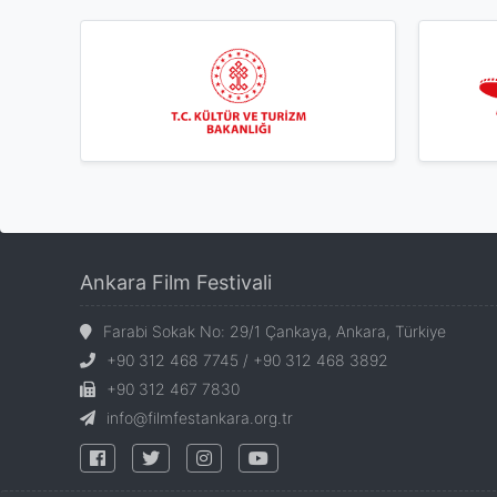
Ankara Film Festivali
Farabi Sokak No: 29/1 Çankaya, Ankara, Türkiye
+90 312 468 7745 / +90 312 468 3892
+90 312 467 7830
info@filmfestankara.org.tr