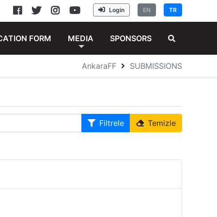
Login
EN
TR
CATION FORM
MEDIA
SPONSORS
AnkaraFF
SUBMISSIONS
Filtrele
Temizle