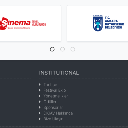
INSTITUTIONAL
Tarihçe
Festival Ekibi
Yönetmelikler
Ödüller
Sponsorlar
DKIAV Hakkında
Bize Ulaşın