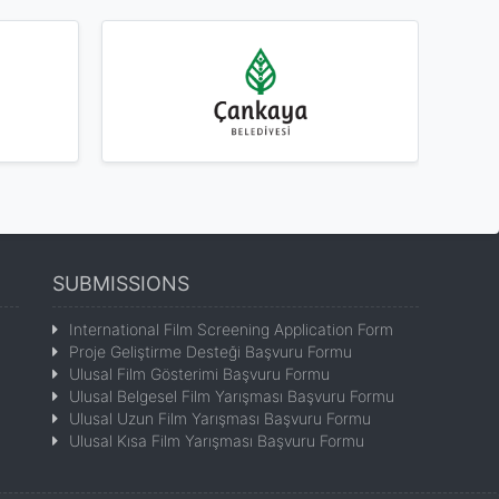
SUBMISSIONS
International Film Screening Application Form
Proje Geliştirme Desteği Başvuru Formu
Ulusal Film Gösterimi Başvuru Formu
Ulusal Belgesel Film Yarışması Başvuru Formu
Ulusal Uzun Film Yarışması Başvuru Formu
Ulusal Kısa Film Yarışması Başvuru Formu