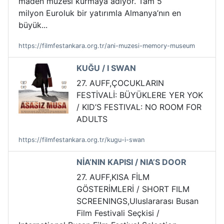
maden müzesi kurmaya adıyor. Tam 5
milyon Euroluk bir yatırımla Almanya’nın en
büyük...
https://filmfestankara.org.tr/ani-muzesi-memory-museum
KUĞU / I SWAN
27. AUFF,ÇOCUKLARIN
FESTİVALİ: BÜYÜKLERE YER YOK
/ KID’S FESTIVAL: NO ROOM FOR
ADULTS
https://filmfestankara.org.tr/kugu-i-swan
NİA’NIN KAPISI / NIA’S DOOR
27. AUFF,KISA FİLM
GÖSTERİMLERİ / SHORT FILM
SCREENINGS,Uluslararası Busan
Film Festivali Seçkisi /