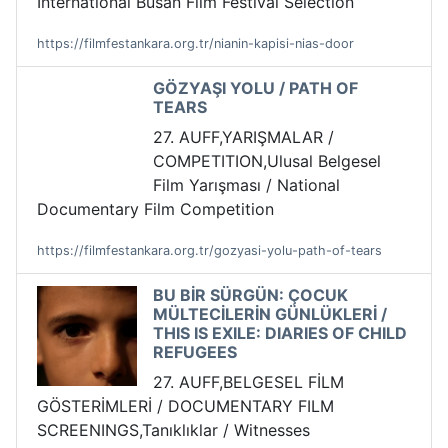
International Busan Film Festival Selection
https://filmfestankara.org.tr/nianin-kapisi-nias-door
GÖZYAŞI YOLU / PATH OF
TEARS
27. AUFF,YARIŞMALAR /
COMPETITION,Ulusal Belgesel
Film Yarışması / National
Documentary Film Competition
https://filmfestankara.org.tr/gozyasi-yolu-path-of-tears
BU BİR SÜRGÜN: ÇOCUK
MÜLTECİLERİN GÜNLÜKLERİ /
THIS IS EXILE: DIARIES OF CHILD
REFUGEES
27. AUFF,BELGESEL FİLM
GÖSTERİMLERİ / DOCUMENTARY FILM
SCREENINGS,Tanıklıklar / Witnesses