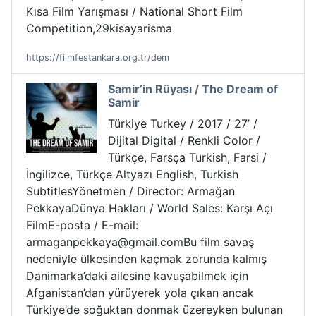
Kısa Film Yarışması / National Short Film
Competition,29kisayarisma
https://filmfestankara.org.tr/dem
Samir’in Rüyası / The Dream of
Samir
Türkiye Turkey / 2017 / 27’ /
Dijital Digital / Renkli Color /
Türkçe, Farsça Turkish, Farsi /
İngilizce, Türkçe Altyazı English, Turkish
SubtitlesYönetmen / Director: Armağan
PekkayaDünya Hakları / World Sales: Karşı Açı
FilmE-posta / E-mail:
armaganpekkaya@gmail.comBu film savaş
nedeniyle ülkesinden kaçmak zorunda kalmış
Danimarka’daki ailesine kavuşabilmek için
Afganistan’dan yürüyerek yola çıkan ancak
Türkiye’de soğuktan donmak üzereyken bulunan