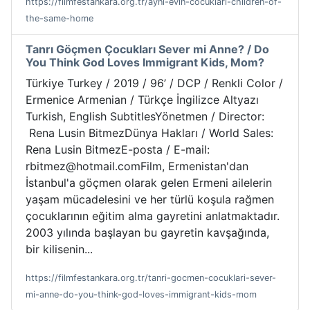
https://filmfestankara.org.tr/ayni-evin-cocuklari-children-of-
the-same-home
Tanrı Göçmen Çocukları Sever mi Anne? / Do
You Think God Loves Immigrant Kids, Mom?
Türkiye Turkey / 2019 / 96’ / DCP / Renkli Color /
Ermenice Armenian / Türkçe İngilizce Altyazı
Turkish, English SubtitlesYönetmen / Director:
Rena Lusin BitmezDünya Hakları / World Sales:
Rena Lusin BitmezE-posta / E-mail:
rbitmez@hotmail.comFilm, Ermenistan'dan
İstanbul'a göçmen olarak gelen Ermeni ailelerin
yaşam mücadelesini ve her türlü koşula rağmen
çocuklarının eğitim alma gayretini anlatmaktadır.
2003 yılında başlayan bu gayretin kavşağında,
bir kilisenin...
https://filmfestankara.org.tr/tanri-gocmen-cocuklari-sever-
mi-anne-do-you-think-god-loves-immigrant-kids-mom