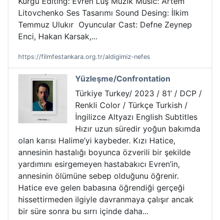
Kurgu Editing: Evren Luş Müzik Music: Artem
Litovchenko Ses Tasarımı Sound Desing: İlkim
Temmuz Ulukır Oyuncular Cast: Defne Zeynep
Enci, Hakan Karsak,...
https://filmfestankara.org.tr/aldigimiz-nefes
Yüzleşme/Confrontation
Türkiye Turkey/ 2023 / 81’ / DCP /
Renkli Color / Türkçe Turkish /
İngilizce Altyazı English Subtitles
Hızır uzun süredir yoğun bakımda
olan karısı Halime’yi kaybeder. Kızı Hatice,
annesinin hastalığı boyunca özverili bir şekilde
yardımını esirgemeyen hastabakıcı Evren’in,
annesinin ölümüne sebep olduğunu öğrenir.
Hatice eve gelen babasına öğrendiği gerçeği
hissettirmeden ilgiyle davranmaya çalışır ancak
bir süre sonra bu sırrı içinde daha...