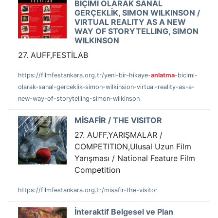
BİÇİMİ OLARAK SANAL
GERÇEKLİK, SIMON WILKINSON /
VIRTUAL REALITY AS A NEW
WAY OF STORYTELLING, SIMON
WILKINSON
27. AUFF,FESTİLAB
https://filmfestankara.org.tr/yeni-bir-hikaye-
anlatma
-bicimi-
olarak-sanal-gerceklik-simon-wilkinsion-virtual-reality-as-a-
new-way-of-storytelling-simon-wilkinson
MİSAFİR / THE VISITOR
27. AUFF,YARIŞMALAR /
COMPETITION,Ulusal Uzun Film
Yarışması / National Feature Film
Competition
https://filmfestankara.org.tr/misafir-the-visitor
İnteraktif Belgesel ve Plan