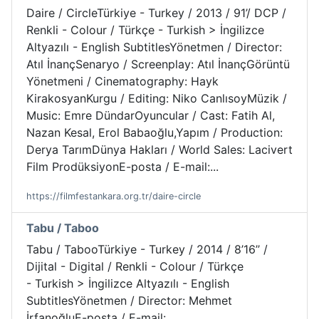
Daire / CircleTürkiye - Turkey / 2013 / 91’/ DCP /
Renkli - Colour / Türkçe - Turkish > İngilizce
Altyazılı - English SubtitlesYönetmen / Director:
Atıl İnançSenaryo / Screenplay: Atıl İnançGörüntü
Yönetmeni / Cinematography: Hayk
KirakosyanKurgu / Editing: Niko CanlısoyMüzik /
Music: Emre DündarOyuncular / Cast: Fatih Al,
Nazan Kesal, Erol Babaoğlu,Yapım / Production:
Derya TarımDünya Hakları / World Sales: Lacivert
Film ProdüksiyonE-posta / E-mail:...
https://filmfestankara.org.tr/daire-circle
Tabu / Taboo
Tabu / TabooTürkiye - Turkey / 2014 / 8’16’’ /
Dijital - Digital / Renkli - Colour / Türkçe
- Turkish > İngilizce Altyazılı - English
SubtitlesYönetmen / Director: Mehmet
İrfanoğluE-posta / E-mail: