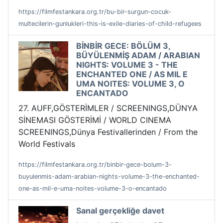
https://filmfestankara.org.tr/bu-bir-surgun-cocuk-
multecilerin-gunlukleri-this-is-exile-diaries-of-child-refugees
BİNBİR GECE: BÖLÜM 3,
BÜYÜLENMİŞ ADAM / ARABIAN
NIGHTS: VOLUME 3 - THE
ENCHANTED ONE / AS MIL E
UMA NOITES: VOLUME 3, O
ENCANTADO
27. AUFF,GÖSTERİMLER / SCREENINGS,DÜNYA
SİNEMASI GÖSTERİMİ / WORLD CINEMA
SCREENINGS,Dünya Festivallerinden / From the
World Festivals
https://filmfestankara.org.tr/binbir-gece-bolum-3-
buyulenmis-adam-arabian-nights-volume-3-the-enchanted-
one-as-mil-e-uma-noites-volume-3-o-encantado
Sanal gerçekliğe davet