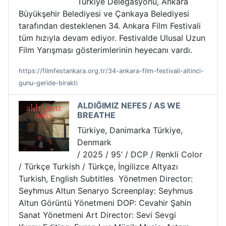
Türkiye Delegasyonu, Ankara
Büyükşehir Belediyesi ve Çankaya Belediyesi
tarafından desteklenen 34. Ankara Film Festivali
tüm hızıyla devam ediyor. Festivalde Ulusal Uzun
Film Yarışması gösterimlerinin heyecanı vardı.
https://filmfestankara.org.tr/34-ankara-film-festivali-altinci-
gunu-geride-birakti
ALDIĞIMIZ NEFES / AS WE
BREATHE
Türkiye, Danimarka Türkiye,
Denmark
/ 2025 / 95’ / DCP / Renkli Color
/ Türkçe Turkish / Türkçe, İngilizce Altyazı
Turkish, English Subtitles Yönetmen Director:
Seyhmus Altun Senaryo Screenplay: Seyhmus
Altun Görüntü Yönetmeni DOP: Cevahir Şahin
Sanat Yönetmeni Art Director: Sevi Sevgi