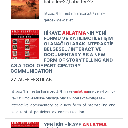
haberler-27,haberler-27
https://filmfestankara.org.tr/sanal-
gerceklige-davet
HİKAYE
ANLATMA
NIN YENİ
FORMU VE KATILIMCI İLETİŞİM
OLANAĞI OLARAK İNTERAKTİF
BELGESEL / INTERACTIVE
DOCUMENTARY AS A NEW
FORM OF STORYTELLING AND
AS A TOOL OF PARTICIPATORY
COMMUNICATION
27. AUFF,FESTİLAB
https://filmfestankara.org.tr/hikaye-
anlatma
nin-yeni-formu-
ve-katilimci-iletisim-olanagi-olarak-interaktif-belgesel-
interactive-documentary-as-a-new-form-of-storytelling-and-
as-a-tool-of-participatory-communication
YENİ BİR HİKAYE
ANLATMA