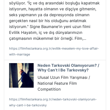
söylüyor. "İç ve dış arasındaki boşluğu kapatmak
istiyorum, hayatta olmanın ve dişçiye gitmenin,
seks yapmanın ya da depresyonda olmanın
gerçekten nasıl bir his olduğunu anlatmak
istiyorum." Signe Baumane'in yeni uzun filmi
Evlilik Hayatım, iç ve dış dünyalarımızın
çatışmasının mükemmel bir örneği. Film,...
https://filmfestankara.org.tr/evlilik-meselem-my-love-affair-
with-marriage
Neden Tarkovski Olamıyorum? /
Why Can’t I Be Tarkovsky?
Ulusal Uzun Film Yarışması /
National Feature Film
Competition
https://filmfestankara.org.tr/neden-tarkovski-olamiyorum-
why-cant-i-be-tarkovsky