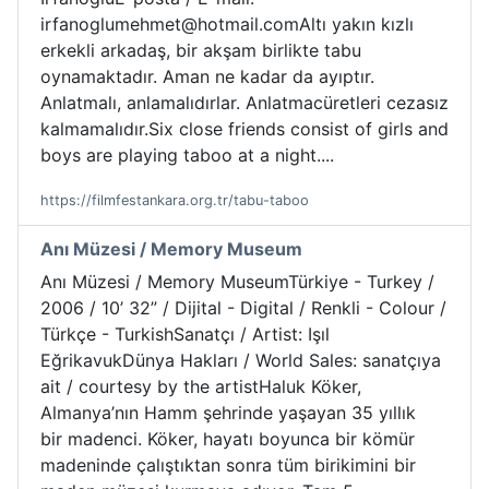
irfanoglumehmet@hotmail.comAltı yakın kızlı
erkekli arkadaş, bir akşam birlikte tabu
oynamaktadır. Aman ne kadar da ayıptır.
Anlatmalı, anlamalıdırlar. Anlatmacüretleri cezasız
kalmamalıdır.Six close friends consist of girls and
boys are playing taboo at a night....
https://filmfestankara.org.tr/tabu-taboo
Anı Müzesi / Memory Museum
Anı Müzesi / Memory MuseumTürkiye - Turkey /
2006 / 10’ 32” / Dijital - Digital / Renkli - Colour /
Türkçe - TurkishSanatçı / Artist: Işıl
EğrikavukDünya Hakları / World Sales: sanatçıya
ait / courtesy by the artistHaluk Köker,
Almanya’nın Hamm şehrinde yaşayan 35 yıllık
bir madenci. Köker, hayatı boyunca bir kömür
madeninde çalıştıktan sonra tüm birikimini bir