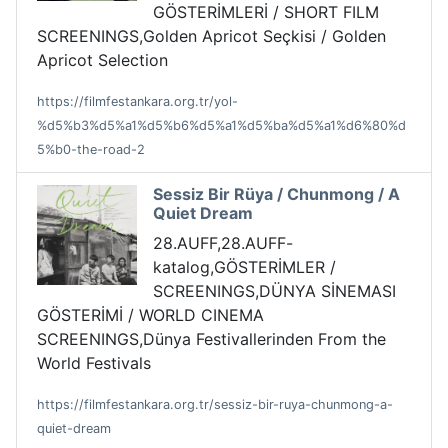
GÖSTERİMLERİ / SHORT FILM
SCREENINGS,Golden Apricot Seçkisi / Golden
Apricot Selection
https://filmfestankara.org.tr/yol-
%d5%b3%d5%a1%d5%b6%d5%a1%d5%ba%d5%a1%d6%80%d
5%b0-the-road-2
Sessiz Bir Rüya / Chunmong / A
Quiet Dream
28.AUFF,28.AUFF-
katalog,GÖSTERİMLER /
SCREENINGS,DÜNYA SİNEMASI
GÖSTERİMİ / WORLD CINEMA
SCREENINGS,Dünya Festivallerinden From the
World Festivals
https://filmfestankara.org.tr/sessiz-bir-ruya-chunmong-a-
quiet-dream