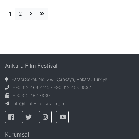
1
2
Ankara Film Festivali
Farabi Sokak No: 29/1 Çankaya, Ankara, Türkiye
+90 312 468 7745 / +90 312 468 3892
+90 312 467 7830
info@filmfestankara.org.tr
Kurumsal