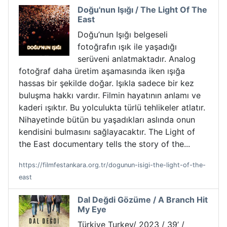
Doğu'nun Işığı / The Light Of The
East
Doğu’nun Işığı belgeseli
fotoğrafın ışık ile yaşadığı
serüveni anlatmaktadır. Analog
fotoğraf daha üretim aşamasında iken ışığa
hassas bir şekilde doğar. Işıkla sadece bir kez
buluşma hakkı vardır. Filmin hayatının anlamı ve
kaderi ışıktır. Bu yolculukta türlü tehlikeler atlatır.
Nihayetinde bütün bu yaşadıkları aslında onun
kendisini bulmasını sağlayacaktır. The Light of
the East documentary tells the story of the...
https://filmfestankara.org.tr/dogunun-isigi-the-light-of-the-
east
Dal Değdi Gözüme / A Branch Hit
My Eye
Türkiye Turkey/ 2023 / 39’ /