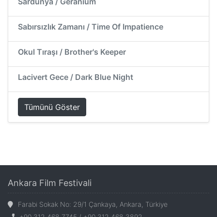
Sardunya / Geranium
Sabırsızlık Zamanı / Time Of Impatience
Okul Tıraşı / Brother's Keeper
Lacivert Gece / Dark Blue Night
Tümünü Göster
Ankara Film Festivali
Farabi Sokak No: 29/1 Çankaya, Ankara, Türkiye
+90 312 468 7745 / +90 312 468 3892