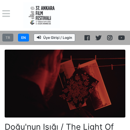
TR
EN
Üye Girişi / Login
Doğu'nun Işığı / The Light Of