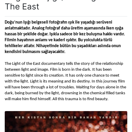
The East
Doğu’nun Işığı belgeseli fotoğrafın ışık ile yaşadığı serüveni 
anlatmaktadır. Analog fotoğraf daha üretim aşamasında iken ışığa 
hassas bir şekilde doğar. Işıkla sadece bir kez buluşma hakkı vardır. 
Filmin hayatının anlamı ve kaderi ışıktır. Bu yolculukta türlü 
tehlikeler atlatır. Nihayetinde bütün bu yaşadıkları aslında onun 
kendisini bulmasını sağlayacaktır.
The Light of the East documentary tells the story of the relationship 
between light and image. Film is born in the dark. It has been 
sensitive to light since its creation. It has only one chance to meet 
with the light. Light is its meaning and its destiny. In this journey film 
will have been through a lot of troubles. Waiting for days alone in the 
dark, being burned by the light, drowning in the chemical filled tanks 
will make him find himself. All this trauma is to find beauty.