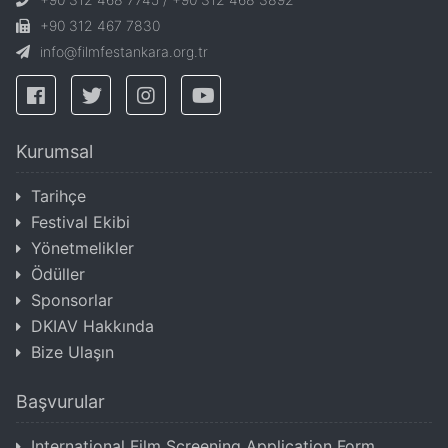
+90 312 467 7830
info@filmfestankara.org.tr
Kurumsal
Tarihçe
Festival Ekibi
Yönetmelikler
Ödüller
Sponsorlar
DKIAV Hakkında
Bize Ulaşın
Başvurular
International Film Screening Application Form