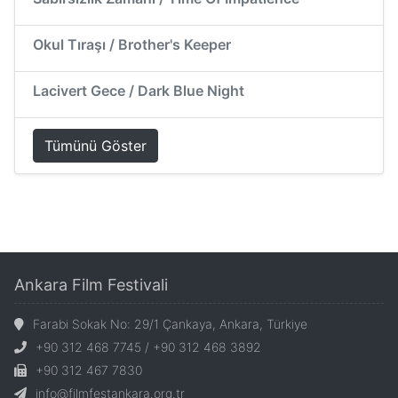
Okul Tıraşı / Brother's Keeper
Lacivert Gece / Dark Blue Night
Tümünü Göster
Ankara Film Festivali
Farabi Sokak No: 29/1 Çankaya, Ankara, Türkiye
+90 312 468 7745 / +90 312 468 3892
+90 312 467 7830
info@filmfestankara.org.tr