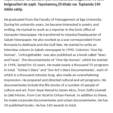
belgeselleri de yaptı. Yayınlanmış̧ 20 kitabı var. Toplamda 140 
ödüle sahip. 
He graduated from the Faculty of Management at Ege University. 
During his university years, he became interested in poetry and 
writing. He started to work as a reporter in the İzmir office of 
Günaydın Newspaper. He transferred to Istanbul headquarter of 
Sabah Newspaper. He also worked as a war correspondent from 
Romania to Abkhazia and the Gulf War. He started to write an 
interview column in Sabah newspaper in 1990. Columns ‘One Sip 
Human’, ‘Unforgettables’ was also published as a book called ‘Years 
and Faces’. The documentaries of ‘One Sip Human’, which he started 
in 1996, lasted for 10 years. He made nearly a thousand TV programs 
in total. ‘Turkey’s Diary’ and ‘Our Art’s Diary Documentaries’, each of 
which is a thousand minutes long, also made an overwhelming 
impression. He prepared and directed cultural and art programs. His 
documentaries include the life stories of a number of people of 
culture and art, from Yaşar Kemal to Sezen Aksu, from Zülfü Livaneli 
to Zeki Müren, from Can Yücel to Orhan Pamuk. In addition to these, 
he made corporate documentaries and urban documentaries. He has 
20 published books. He has 140 awards in total.