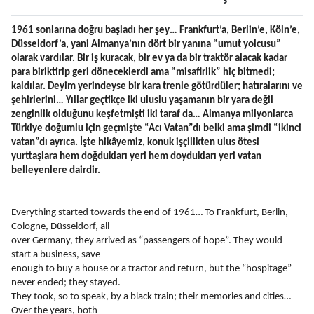
1961 sonlarına doğru başladı her şey… Frankfurt’a, Berlin’e, Köln’e, 
Düsseldorf’a, yani Almanya’nın dört bir yanına “umut yolcusu” 
olarak vardılar. Bir iş kuracak, bir ev ya da bir traktör alacak kadar 
para biriktirip geri döneceklerdi ama “misafirlik” hiç bitmedi; 
kaldılar. Deyim yerindeyse bir kara trenle götürdüler; hatıralarını ve 
şehirlerini… Yıllar geçtikçe iki uluslu yaşamanın bir yara değil 
zenginlik olduğunu keşfetmişti iki taraf da… Almanya milyonlarca 
Türkiye doğumlu için geçmişte “Acı Vatan”dı belki ama şimdi “ikinci 
vatan”dı ayrıca. İşte hikâyemiz, konuk işçilikten ulus ötesi 
yurttaşlara hem doğdukları yeri hem doydukları yeri vatan 
belleyenlere dairdir. 
Everything started towards the end of 1961… To Frankfurt, Berlin, 
Cologne, Düsseldorf, all
over Germany, they arrived as “passengers of hope”. They would 
start a business, save
enough to buy a house or a tractor and return, but the “hospitage” 
never ended; they stayed.
They took, so to speak, by a black train; their memories and cities… 
Over the years, both