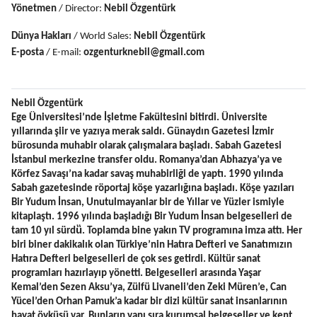
Yönetmen
 / Director: 
Nebil Özgentürk
Dünya Hakları
 / World Sales: 
Nebil Özgentürk
E-posta
 / E-mail: 
ozgenturknebil@gmail.com
Nebil Özgentürk
Ege Üniversitesi’nde İşletme Fakültesini bitirdi. Üniversite 
yıllarında şiir ve yazıya merak saldı. Günaydın Gazetesi İzmir 
bürosunda muhabir olarak çalışmalara başladı. Sabah Gazetesi 
İstanbul merkezine transfer oldu. Romanya’dan Abhazya’ya ve 
Körfez Savaşı’na kadar savaş muhabirliği de yaptı. 1990 yılında 
Sabah gazetesinde röportaj köşe yazarlığına başladı. Köşe yazıları 
Bir Yudum İnsan, Unutulmayanlar bir de Yıllar ve Yüzler ismiyle 
kitaplaştı. 1996 yılında başladığı Bir Yudum İnsan belgeselleri de 
tam 10 yıl sürdü̈. Toplamda bine yakın TV programına imza attı. Her 
biri biner dakikalık olan Türkiye’nin Hatıra Defteri ve Sanatımızın 
Hatıra Defteri belgeselleri de çok ses getirdi. Kültür sanat 
programları hazırlayıp yönetti. Belgeselleri arasında Yaşar 
Kemal’den Sezen Aksu’ya, Zülfü Livaneli’den Zeki Müren’e, Can 
Yücel’den Orhan Pamuk’a kadar bir dizi kültür sanat insanlarının 
hayat öyküsü var. Bunların yanı sıra kurumsal belgeseller ve kent 