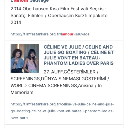
L’
amour
Sauvage
2014 Oberhausen Kısa Film Festivali Seçkisi:
Sanatçı Filmleri / Oberhausen Kurzfilmpakete
2014
https://filmfestankara.org.tr/l
amour
-sauvage
CÉLINE VE JULIE / CELINE AND
JULIE GO BOATING / CÉLINE ET
JULIE VONT EN BATEAU:
PHANTOM LADIES OVER PARIS
27. AUFF,GÖSTERİMLER /
SCREENINGS,DÜNYA SİNEMASI GÖSTERİMİ /
WORLD CINEMA SCREENINGS,Anısına / In
Memoriam
https://filmfestankara.org.tr/celine-ve-julie-celine-and-julie-
go-boating-celine-et-julie-vont-en-bateau-phantom-ladies-
over-paris