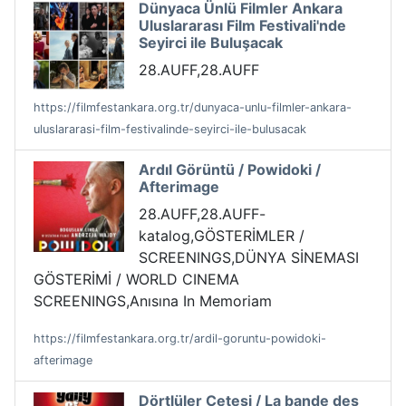
Dünyaca Ünlü Filmler Ankara
Uluslararası Film Festivali'nde
Seyirci ile Buluşacak
28.AUFF,28.AUFF
https://filmfestankara.org.tr/dunyaca-unlu-filmler-ankara-
uluslararasi-film-festivalinde-seyirci-ile-bulusacak
Ardıl Görüntü / Powidoki /
Afterimage
28.AUFF,28.AUFF-
katalog,GÖSTERİMLER /
SCREENINGS,DÜNYA SİNEMASI
GÖSTERİMİ / WORLD CINEMA
SCREENINGS,Anısına In Memoriam
https://filmfestankara.org.tr/ardil-goruntu-powidoki-
afterimage
Dörtlüler Çetesi / La bande des