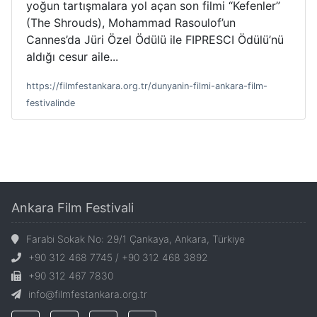
yoğun tartışmalara yol açan son filmi “Kefenler”
(The Shrouds), Mohammad Rasoulof’un
Cannes’da Jüri Özel Ödülü ile FIPRESCI Ödülü’nü
aldığı cesur aile...
https://filmfestankara.org.tr/dunyanin-filmi-ankara-film-
festivalinde
Ankara Film Festivali
Farabi Sokak No: 29/1 Çankaya, Ankara, Türkiye
+90 312 468 7745 / +90 312 468 3892
+90 312 467 7830
info@filmfestankara.org.tr