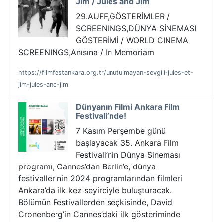
Jim / Jules and Jim
29.AUFF,GÖSTERİMLER /
SCREENINGS,DÜNYA SİNEMASI
GÖSTERİMİ / WORLD CINEMA
SCREENINGS,Anısına / In Memoriam
https://filmfestankara.org.tr/unutulmayan-sevgili-jules-et-
jim-jules-and-jim
Dünyanın Filmi Ankara Film
Festivali’nde!
7 Kasım Perşembe günü
başlayacak 35. Ankara Film
Festivali’nin Dünya Sineması
programı, Cannes’dan Berlin’e, dünya
festivallerinin 2024 programlarından filmleri
Ankara’da ilk kez seyirciyle buluşturacak.
Bölümün Festivallerden seçkisinde, David
Cronenberg’in Cannes’daki ilk gösteriminde