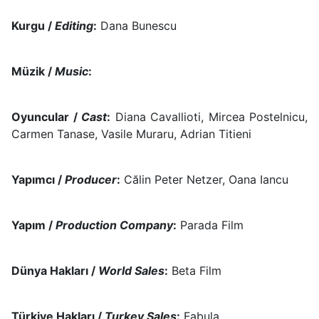
Kurgu /
Editing
:
Dana Bunescu
Müzik /
Music
:
Oyuncular /
Cast
:
Diana Cavallioti, Mircea Postelnicu,
Carmen Tanase, Vasile Muraru, Adrian Titieni
Yapımcı /
Producer
:
Călin Peter Netzer, Oana Iancu
Yapım /
Production Company
:
Parada Film
Dünya Hakları /
World Sales
:
Beta Film
Türkiye Hakları /
Turkey Sales
:
Fabula