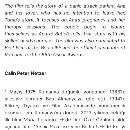
The film tells the story of a panic attack patient Ana
and her lover, who has no intention to leave her,
Toma’s story. It focuses on Ana’s pregnancy and her
therapy sessions. The couple begin to isolate
themselves as Andrei Butică tells their story with his
skilled handycam use. The film was also nominated to
Best Film at the Berlin IFF and the official candidate of
Romania fort he 86th Oscar Awards.
Călin Peter Netzer
1 Mayıs 1975 Romanya doğumlu yönetmen, 1983’te
ailesiyle beraber Batı Almanya’ya göç etti. 1994’te
Bükreş Tiyatro ve Film Akademisinde yönetmenlik
okumak için Romanya’ya döndü. 2013 yılında çektiği
ilk filmi
Maria
Locarno IFF’de Jüri Özel Ödülünü aldı,
üçüncü filmi
Çocuk Pozu
ise yine Berlin UFF’de En İyi