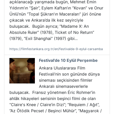
açıklanacağı yarışmada bugün, Mehmet Emin
Yıldırım’ın “Şair”, Eylem Kaftan’ın “Kovan” ve Onur
Ünlü’nün “Topal Şükran'ın Maceraları” jüri önüne
çıkacak ve Ankara’da ilk kez seyirciyle
buluşacak. Bugün ayrıca; “Madame X: An
Absolute Ruler” (1978), Ticket of No Return”
(1979), “Exil Shanghai” (1997) gibi...
https://filmfestankara.org.tr/en/festivalde-9-eylul-carsamba
Festival'de 10 Eylül Perşembe
Ankara Uluslararası Film
Festivali’nin son gününde dünya
sineması seçkisinden filmler
Ankaralı sinemaseverlerle
buluşacak. Fransız yönetmen Éric Rohmer’in
ahlâk hikayeleri serisinin beşinci filmi de olan
“Claire's Knee / Claire’in Dizi”; “Requiem / Ağıt”,
“Az Ötödik Pecset / Beşinci Mühür”, “Magyarok /