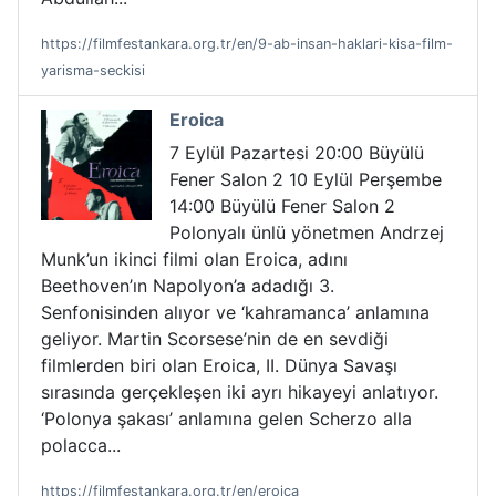
https://filmfestankara.org.tr/en/9-ab-insan-haklari-kisa-film-
yarisma-seckisi
Eroica
7 Eylül Pazartesi 20:00 Büyülü
Fener Salon 2 10 Eylül Perşembe
14:00 Büyülü Fener Salon 2
Polonyalı ünlü yönetmen Andrzej
Munk’un ikinci filmi olan Eroica, adını
Beethoven’ın Napolyon’a adadığı 3.
Senfonisinden alıyor ve ‘kahramanca’ anlamına
geliyor. Martin Scorsese’nin de en sevdiği
filmlerden biri olan Eroica, II. Dünya Savaşı
sırasında gerçekleşen iki ayrı hikayeyi anlatıyor.
‘Polonya şakası’ anlamına gelen Scherzo alla
polacca...
https://filmfestankara.org.tr/en/eroica