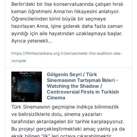
Berlin'deki bir lise konservatuarında çalışan hırslı
keman öğretmeni Anna'nın hikayesini anlatıyor.
Öğrencilerinden birini büyük bir seçmeye
hazırlayan Anna, işine giderek daha fazla zaman
ayırdığı için aile hayatından uzaklaşmaya başlar.
Ayrıca yetenekli...
https://filmfestankara.org.tr/en/secmeler-the-audition-das-
vorspiel
Gölgenin Seyri / Türk
Sinemasının Tartışmalı İlkleri -
Watching the Shadow /
Controversial Firsts in Turkish
Cinema
Türk Sinemasının geçmişine indikçe bilinmezlik
ve belirsizliklerle dolu, sinema yazarları
tarafından aktarılagelen bir tarihle karşılaşıyoruz.
Bu projeyi gerçekleştirmekteki amaç yanlış ya da
eksik bilinen “ilk” leri ortaya çıkarabilmektir.