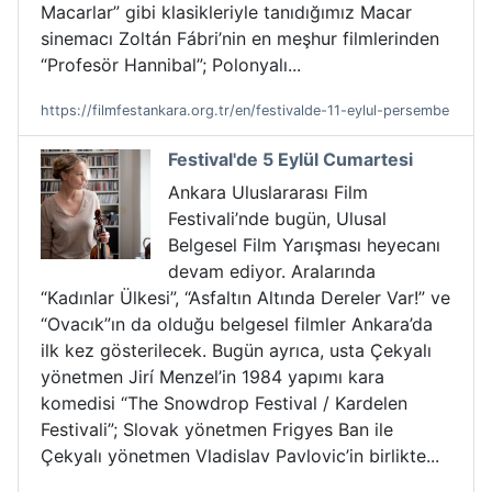
Macarlar” gibi klasikleriyle tanıdığımız Macar
sinemacı Zoltán Fábri’nin en meşhur filmlerinden
“Profesör Hannibal”; Polonyalı...
https://filmfestankara.org.tr/en/festivalde-11-eylul-persembe
Festival'de 5 Eylül Cumartesi
Ankara Uluslararası Film
Festivali’nde bugün, Ulusal
Belgesel Film Yarışması heyecanı
devam ediyor. Aralarında
“Kadınlar Ülkesi”, “Asfaltın Altında Dereler Var!” ve
“Ovacık”ın da olduğu belgesel filmler Ankara’da
ilk kez gösterilecek. Bugün ayrıca, usta Çekyalı
yönetmen Jirí Menzel’in 1984 yapımı kara
komedisi “The Snowdrop Festival / Kardelen
Festivali”; Slovak yönetmen Frigyes Ban ile
Çekyalı yönetmen Vladislav Pavlovic’in birlikte...