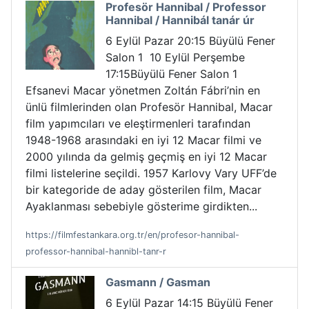
Profesör Hannibal / Professor
Hannibal / Hannibál tanár úr
6 Eylül Pazar 20:15 Büyülü Fener
Salon 1 10 Eylül Perşembe
17:15Büyülü Fener Salon 1
Efsanevi Macar yönetmen Zoltán Fábri’nin en
ünlü filmlerinden olan Profesör Hannibal, Macar
film yapımcıları ve eleştirmenleri tarafından
1948-1968 arasındaki en iyi 12 Macar filmi ve
2000 yılında da gelmiş geçmiş en iyi 12 Macar
filmi listelerine seçildi. 1957 Karlovy Vary UFF’de
bir kategoride de aday gösterilen film, Macar
Ayaklanması sebebiyle gösterime girdikten...
https://filmfestankara.org.tr/en/profesor-hannibal-
professor-hannibal-hannibl-tanr-r
Gasmann / Gasman
6 Eylül Pazar 14:15 Büyülü Fener