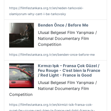
https://filmfestankara.org.tr/en/neden-tarkovski-
olamiyorum-why-cant-i-be-tarkovsky
Benden Önce / Before Me
Ulusal Belgesel Film Yarışması /
National Documentary Film
Competition
https://filmfestankara.org.tr/en/benden-once-before-me
Kırmızı Işık – Fransa Çok Güzel /
Feu Rouge - C'est bien la France
/ Red Light - France is Good
Ulusal Belgesel Film Yarışması /
National Documentary Film
Competition
https://filmfestankara.org.tr/en/kirmizi-isik-fransa-cok-
guzel-feu-rouge-cest-bien-la-france-red-light-france-is-