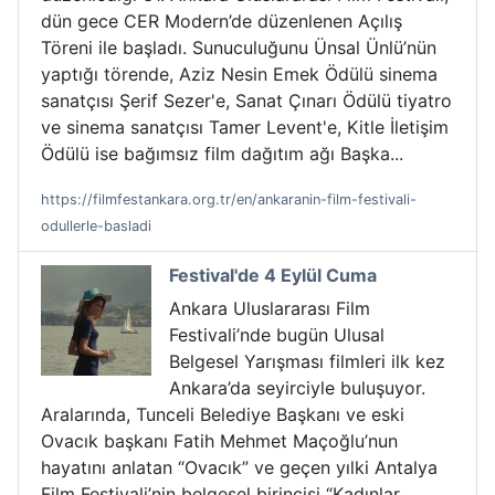
dün gece CER Modern’de düzenlenen Açılış
Töreni ile başladı. Sunuculuğunu Ünsal Ünlü’nün
yaptığı törende, Aziz Nesin Emek Ödülü sinema
sanatçısı Şerif Sezer'e, Sanat Çınarı Ödülü tiyatro
ve sinema sanatçısı Tamer Levent'e, Kitle İletişim
Ödülü ise bağımsız film dağıtım ağı Başka...
https://filmfestankara.org.tr/en/ankaranin-film-festivali-
odullerle-basladi
Festival'de 4 Eylül Cuma
Ankara Uluslararası Film
Festivali’nde bugün Ulusal
Belgesel Yarışması filmleri ilk kez
Ankara’da seyirciyle buluşuyor.
Aralarında, Tunceli Belediye Başkanı ve eski
Ovacık başkanı Fatih Mehmet Maçoğlu’nun
hayatını anlatan “Ovacık” ve geçen yılki Antalya
Film Festivali’nin belgesel birincisi “Kadınlar