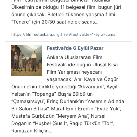
Ülkesi”nin de olduğu 11 belgesel film, bugün jüri
önüne çıkacak. Biletleri tükenen yarışma filmi
“Tenere” için 20:30 saatine ek seans...
https://filmfestankara.org.tr/en/festivalde-4-eylul-cuma
Festival'de 6 Eylül Pazar
Ankara Uluslararası Film
Festivali’nde bugün Ulusal Kısa
Film Yarışması heyecanı
yaşanacak. Anıl Kaya ve Özgür
Önurme’nin birlikte yönettiği “Akvaryum”, Ayçıl
Yeltan’ın “Topanga”, Büşra Bülbül’ün
“Çamaşırsuyu”, Erinç Durlanık’ın “Yasemin Adında
Bir Salon Bitkisi”, Murat Emir Eren’in “Evde Yok”,
Mustafa Gürbüz’ün “Meryem Ana”, Nursel
Doğan’ın “Huşbe! (Sus!)”, Ragıp Türk’ün “Tor”,
Ramazan Kılıç’ın...