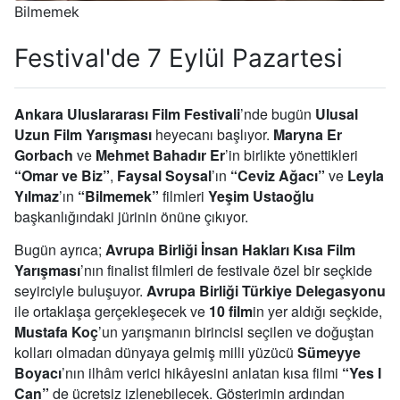
Bilmemek
Festival'de 7 Eylül Pazartesi
Ankara Uluslararası Film Festivali
’nde bugün
Ulusal
Uzun Film Yarışması
heyecanı başlıyor.
Maryna Er
Gorbach
ve
Mehmet Bahadır Er
’in birlikte yönettikleri
“Omar ve Biz”
,
Faysal Soysal
’ın
“Ceviz Ağacı”
ve
Leyla
Yılmaz
’ın
“Bilmemek”
filmleri
Yeşim Ustaoğlu
başkanlığındaki jürinin önüne çıkıyor.
Bugün ayrıca;
Avrupa Birliği İnsan Hakları Kısa Film
Yarışması
’nın finalist filmleri de festivale özel bir seçkide
seyirciyle buluşuyor.
Avrupa Birliği Türkiye Delegasyonu
ile ortaklaşa gerçekleşecek ve
10 film
in yer aldığı seçkide,
Mustafa Koç
’un yarışmanın birincisi seçilen ve doğuştan
kolları olmadan dünyaya gelmiş milli yüzücü
Sümeyye
Boyacı
’nın ilhâm verici hikâyesini anlatan kısa filmi
“Yes I
Can”
de ücretsiz izlenebilecek. Gösterimin ardından