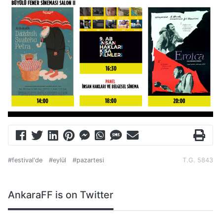
#festival'de
#eylül
#pazartesi
T.G. 5843
AnkaraFF is on Twitter