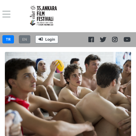
TR
EN
Login