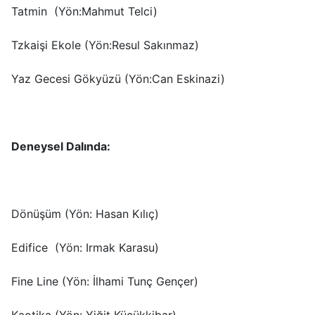
Tatmin (Yön:Mahmut Telci)
Tzkaişi Ekole (Yön:Resul Sakınmaz)
Yaz Gecesi Gökyüzü (Yön:Can Eskinazi)
Deneysel Dalında:
Dönüşüm (Yön: Hasan Kılıç)
Edifice (Yön: Irmak Karasu)
Fine Line (Yön: İlhami Tunç Gençer)
Kaotika (Yön: Yiğit Küçükkibar)