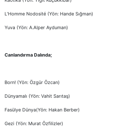
L'Homme Nodosité (Yön: Hande Sığman)
Yuva (Yön: A.Alper Ayduman)
Canlandırma Dalında;
Born! (Yön: Özgür Özcan)
Dünyamalı (Yön: Vahit Sarıtaş)
Fasülye Dünya(Yön: Hakan Berber)
Gezi (Yön: Murat Özfilizler)