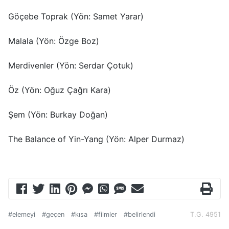
Göçebe Toprak (Yön: Samet Yarar)
Malala (Yön: Özge Boz)
Merdivenler (Yön: Serdar Çotuk)
Öz (Yön: Oğuz Çağrı Kara)
Şem (Yön: Burkay Doğan)
The Balance of Yin-Yang (Yön: Alper Durmaz)
#elemeyi
#geçen
#kısa
#filmler
#belirlendi
T.G. 4951