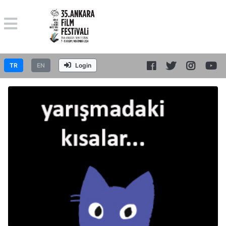
TR
EN
Login