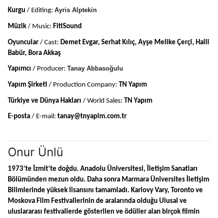
Ayris Alptekin
Kurgu
 / Editing: 
Müzik 
/ Music: 
FitiSound
Oyuncular
 / Cast: 
Demet Evgar, Serhat Kılıç, Ayşe Melike Çerçi, Halil 
Babür, Bora Akkaş
Tanay Abbasoğulu
Yapımcı 
/ Producer: 
Yapım
Şirketi
 / Production Company: 
TN Yapım
Türkiye ve Dünya Hakları 
/ World Sales: 
TN Yapım
E-posta
 / E-mail: 
tanay@tnyapim.com.tr
Onur Ünlü
1973’te İzmit’te doğdu. Anadolu Üniversitesi, İletişim Sanatları 
Bölümünden mezun oldu. Daha sonra Marmara Üniversites İletişim 
Bilimlerinde yüksek lisansını tamamladı. Karlovy Vary, Toronto ve 
Moskova Film Festivallerinin de aralarında olduğu Ulusal ve 
uluslararası festivallerde gösterilen ve ödüller alan birçok filmin 