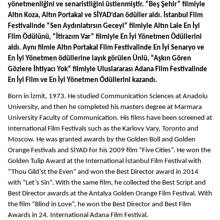
yönetmenliğini ve senaristliğini üstlenmiştir. “Beş Şehir” filmiyle 
Altın Koza, Altın Portakal ve SİYAD’dan ödüller aldı. İstanbul Film 
Festivalinde “Sen Aydınlatırsın Geceyi” filmiyle Altın Lale En İyi 
Film Ödülünü, “İtirazım Var” filmiyle En İyi Yönetmen Ödüllerini 
aldı. Aynı filmle Altın Portakal Film Festivalinde En İyi Senaryo ve 
En İyi Yönetmen ödüllerine layık görülen Ünlü, “Aşkın Gören 
Gözlere İhtiyacı Yok” filmiyle Uluslararası Adana Film Festivalinde 
En İyi Film ve En İyi Yönetmen Ödüllerini kazandı. 
Born in İzmit, 1973. He studied Communication Sciences at Anadolu 
University, and then he completed his masters degree at Marmara 
University Faculty of Communication. His films have been screened at 
International Film Festivals such as the Karlovy Vary, Toronto and 
Moscow. He was granted awards by the Golden Boll and Golden 
Orange Festivals and SİYAD for his 2009 film “Five Cities”. He won the 
Golden Tulip Award at the International İstanbul Film Festival with 
“Thou Gild’st the Even” and won the Best Director award in 2014 
with “Let’s Sin”. With the same film, he collected the Best Script and 
Best Director awards at the Antalya Golden Orange Film Festival. With 
the film “Blind in Love”, he won the Best Director and Best Film 
Awards in 24. International Adana Film Festival. 