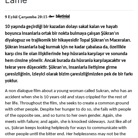
9 Eylül Çarşamba 20:15 
10 yaşında geçirdiği bir kazadan dolayı sakat kalan ve hayatı 
boyunca insanlarla ortak bir nokta bulmaya çalışan Şükran’ın 
diyalogsuz ve trajikomik bir hikayesidir Topal Şükran’ın Maceraları. 
Şükran insanlarla bağ kurmak için ne kadar çabalasa da, özellikle 
karşı cins ile olan ilişkilerinde hep hüsranla karşılaşır ve sonunda 
hem cinsine yönelir. Ancak burada da hüsranla karşılaşacaktır ve 
tekrar yere düşecektir. Şükran’ın, insanlarla iletişime girme 
çaresizliğinin, izleyici olarak bizim çaresizliğimizden pek de bir farkı 
yoktur. 
A non dialogue film about a young woman called Sukran, who has an 
accident when she is 10 years old and stays crippled for the rest of 
her life. Throughout the film, she seeks to create a common ground 
with other people. Despite her hunger to do so, she fails with people 
of the opposite sex, and so turns to her own gender. Again, she 
meets with failure; and again, she is knocked sideways. Just like all of 
us, Şükran keeps looking helplessly for ways to communicate with 
other people until the bitter end. Her helplessness may not be the 