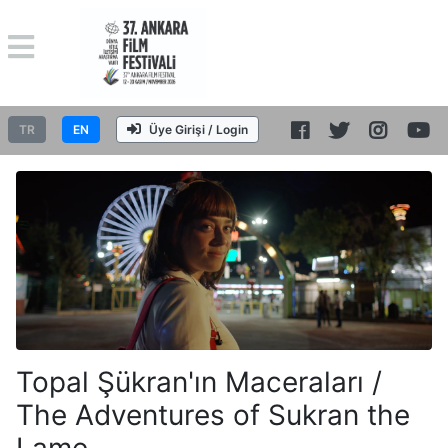
TR
EN
Üye Girişi / Login
Topal Şükran'ın Maceraları /
The Adventures of Sukran the
Lame