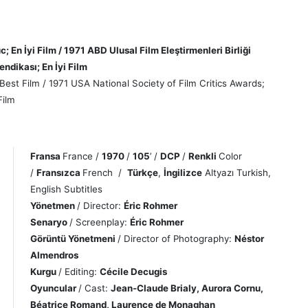
; En İyi Film / 1971 ABD Ulusal Film Eleştirmenleri Birliği
endikası; En İyi Film
 Best Film / 1971 USA National Society of Film Critics Awards;
Film
Fransa
France /
1970
/
105
’ /
DCP
/
Renkli
Color
/
Fransızca
French /
Türkçe
,
İngilizce
Altyazı Turkish,
English Subtitles
Yönetmen
/ Director:
Éric Rohmer
Senaryo
/ Screenplay:
Éric Rohmer
Görüntü
Yönetmeni
/ Director of Photography:
Néstor
Almendros
Kurgu
/ Editing:
Cécile Decugis
Oyuncular
/ Cast:
Jean-Claude Brialy, Aurora Cornu,
Béatrice Romand, Laurence de Monaghan