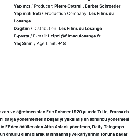
Yapımcı
/ Producer:
Pierre Cottrell, Barbet Schroeder
Yapım
Şirketi
/ Production Company:
Les Films du
Losange
Dağıtım
/ Distribution:
Les Films du Losange
E-posta
/ E-mail:
l.zipci@filmsdulosange.fr
Yaş
Sınırı
/ Age Limit:
+18
zarı ve öğretmen olan Eric Rohmer 1920 yılında Tulle, Fransa’da
eni dalga yönetmenlerin başarıyı yakalmış en sonuncu yönetmeni
rlin FF’den ödüller alan Altın Aslanlı yönetmen, Daily Telegraph
un ömürlü olanı olarak tanımlanmış ve kariyerinin sonuna kadar