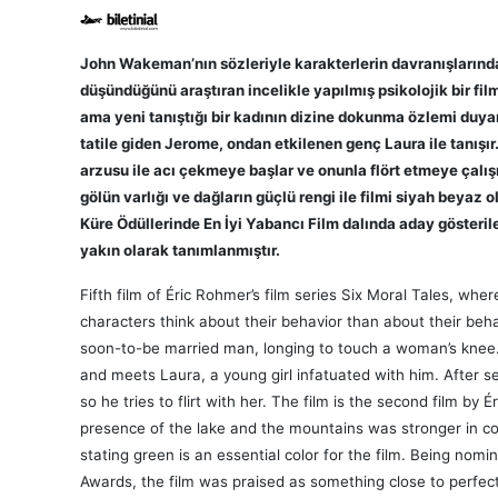
John Wakeman’nın sözleriyle karakterlerin davranışlarınd
düşündüğünü araştıran incelikle yapılmış psikolojik bir fil
ama yeni tanıştığı bir kadının dizine dokunma özlemi duya
tatile giden Jerome, ondan etkilenen genç Laura ile tanışır
arzusu ile acı çekmeye başlar ve onunla flört etm
eye çalış
gölün varlığı ve dağların güçlü rengi ile filmi siyah beyaz 
Küre Ödüllerinde En İyi Yabancı Film dalında aday gösteri
yakın olarak tanımlanmıştır.
Fifth film of Éric Rohmer’s film series Six Moral Tales, wh
characters think about their behavior than about their behav
soon-to-be married man, longing to touch a woman’s knee
and meets Laura, a young girl infatuated with him. After se
so he tries to flirt with her.
The film is the second film by É
presence of the lake and the mountains was stronger in col
stating green is an essential color for the film. Being no
Awards, the film was praised as something close to perfect