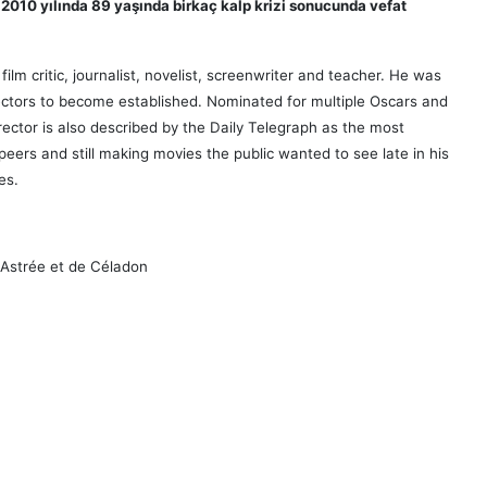
 2010 yılında 89 yaşında birkaç kalp krizi sonucunda vefat
 film critic, journalist, novelist, screenwriter and teacher. He was
ctors to become established. Nominated for multiple Oscars and
rector is also described by the Daily Telegraph as the most
eers and still making movies the public wanted to see late in his
es.
Astrée et de Céladon