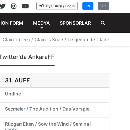
Üye Girişi / Login
EN
TR
TION FORM
MEDYA
SPONSORLAR
Claire’in Dizi / Claire's Knee / Le genou de Claire
Twitter'da AnkaraFF
31. AUFF
Undine
Seçmeler / The Audition / Das Vorspiel
Rüzgarı Eken / Sow the Wind / Semina il
vento