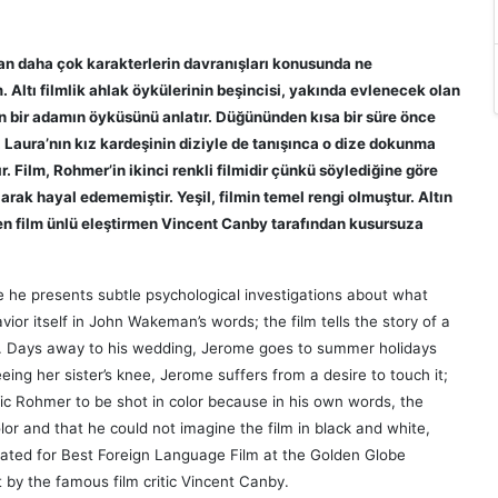
an daha çok karakterlerin davranışları konusunda ne
m. Altı filmlik ahlak öykülerinin beşincisi, yakında evlenecek olan
n bir adamın öyküsünü anlatır. Düğününden kısa bir süre önce
. Laura’nın kız kardeşinin diziyle de tanışınca o dize dokunma
ır.
Film, Rohmer’in ikinci renkli filmidir çünkü söylediğine göre
olarak hayal edememiştir. Yeşil, filmin temel rengi olmuştur. Altın
len film ünlü eleştirmen Vincent Canby tarafından kusursuza
ere he presents subtle psychological investigations about what
ior itself in John Wakeman’s words; the film tells the story of a
. Days away to his wedding, Jerome goes to summer holidays
eing her sister’s knee, Jerome suffers from a desire to touch it;
ric Rohmer to be shot in color because in his own words, the
or and that he could not imagine the film in black and white,
minated for Best Foreign Language Film at the Golden Globe
 by the famous film critic Vincent Canby.