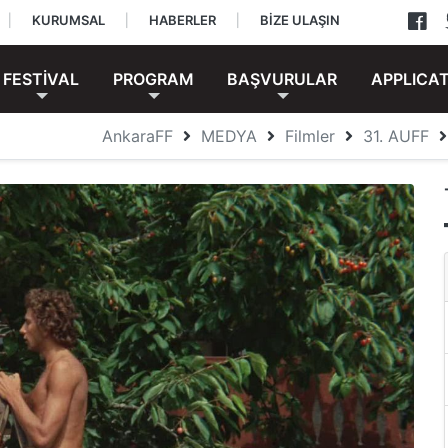
|
KURUMSAL
|
HABERLER
|
BİZE ULAŞIN
FESTİVAL
PROGRAM
BAŞVURULAR
APPLICA
AnkaraFF
MEDYA
Filmler
31. AUFF