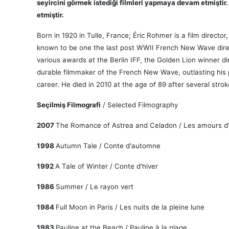
seyircini görmek istediği filmleri yapmaya devam etmiştir.
etmiştir.
Born in 1920 in Tulle, France; Éric Rohmer is a film director,
known to be one the last post WWII French New Wave dire
various awards at the Berlin IFF, the Golden Lion winner di
durable filmmaker of the French New Wave, outlasting his p
career. He died in 2010 at the age of 89 after several strok
Seçilmiş Filmografi
/
Selected Filmography
2007
The Romance of Astrea and Celadon / Les amours d'
1998
Autumn Tale / Conte d'automne
1992
A Tale of Winter / Conte d'hiver
1986
Summer / Le rayon vert
1984
Full Moon in Paris / Les nuits de la pleine lune
1983
Pauline at the Beach / Pauline à la plage