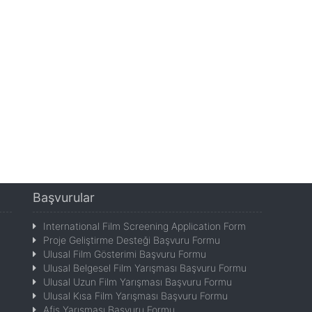
Başvurular
International Film Screening Application Form
Proje Geliştirme Desteği Başvuru Formu
Ulusal Film Gösterimi Başvuru Formu
Ulusal Belgesel Film Yarışması Başvuru Formu
Ulusal Uzun Film Yarışması Başvuru Formu
Ulusal Kısa Film Yarışması Başvuru Formu
Afiş Yarışması Başvuru Formu