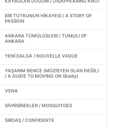
KAYBOLAN DÜĞÜM / DISAPPEARING KNOT
BİR TUTKUNUN HİKAYESİ / A STORY OF
PASSION
ANKARA TÜMÜLÜSLERİ / TUMULI OF
ANKARA
YENİ DALGA / NOUVELLE VAGUE
YAŞARIM BENCE (MÜZİSYEN OLAN DEĞİL)
/ A GUIDE TO MOVING ON (Badly)
VENA
SİVRİSİNEKLER / MOSQUITOES
SIRDAŞ / CONFIDENTE