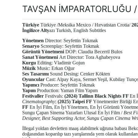
TAVŞAN İMPARATORLUĞU / 
Türkiye
Türkiye /Meksika Mexico / Hırvatistan Crotia/
20
İngilizce Alty
azı Turkish, English Subtitles
Yönetmen
Director: Seyfettin Tokmak
Senaryo
Screenplay: Seyfettin Tokmak
Görüntü Yönetmeni
DOP: Claudia Becerril Bulos
Sanat Yönetmeni
Art Director: Tora Aghabeyova
Kurgu
Editing: Vladimir Gojun
Müzik
Music: Erkan Oğur
Ses Tasarımı
Sound Desing: Cenker Kökten
Oyuncular
Cast: Alpay Kaya, Sermet Yeşil, Kubilay Tunçe
Yapımcı
Producer: Seyfettin Tokmak
Yapım
Production: Yaman Film Yapım
Festivaller
Festivals:
(2024) Tallinn Black Nights FF
En 
Cinematography
;
(2025) Taipei FF
Yönetmenler Birliği En
FF
En İyi Film, En İyi Yönetmen, En İyi Görüntü Yönetme
Sungu Çapan Sinema Yazarları Ulusal En İyi Film /
Best Fi
Designer, Best Supporting Actor, Sungu Çapan Cinema Wri
İllegal yoldan devletten maaş alabilmek uğruna babası Beko t
doğasından koparılıp tazı yarışlarında yem olarak kullanıla