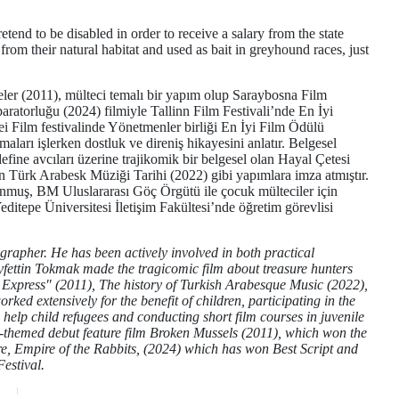
end to be disabled in order to receive a salary from the state
n from their natural habitat and used as bait in greyhound races, just
eler (2011), mülteci temalı bir yapım olup Saraybosna Film
ratorluğu (2024) filmiyle Tallinn Film Festivali’nde En İyi
ei Film festivalinde Yönetmenler birliği En İyi Film Ödülü
maları işlerken dostluk ve direniş hikayesini anlatır. Belgesel
ine avcıları üzerine trajikomik bir belgesel olan Hayal Çetesi
n Türk Arabesk Müziği Tarihi (2022) gibi yapımlara imza atmıştır.
unmuş, BM Uluslararası Göç Örgütü ile çocuk mülteciler için
Yeditepe Üniversitesi İletişim Fakültesi’nde öğretim görevlisi
grapher. He has been actively involved in both practical
yfettin Tokmak made the tragicomic film about treasure hunters
xpress" (2011), The history of Turkish Arabesque Music (2022),
d extensively for the benefit of children, participating in the
help child refugees and conducting short film courses in juvenile
ee-themed debut feature film Broken Mussels (2011), which won the
re, Empire of the Rabbits, (2024) which has won Best Script and
estival.