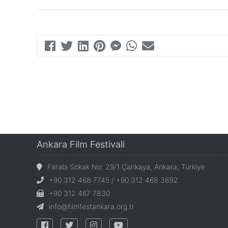
Ankara Film Festivali
Farabi Sokak No: 29/1 Çankaya, Ankara, Türkiye
+90 312 468 7745 / +90 312 468 3892
+90 312 467 7830
info@filmfestankara.org.tr