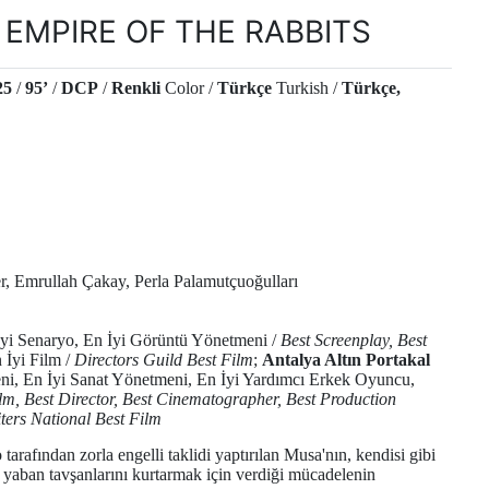
EMPIRE OF THE RABBITS
25
/
95’
/
DCP
/
Renkli
Color /
Türkçe
Turkish /
Türkçe,
r, Emrullah Çakay, Perla Palamutçuoğulları
İyi Senaryo, En İyi Görüntü Yönetmeni /
Best Screenplay, Best
 İyi Film /
Directors Guild Best Film
;
Antalya Altın Portakal
ni, En İyi Sanat Yönetmeni, En İyi Yardımcı Erkek Oyuncu,
lm, Best Director, Best Cinematographer, Best Production
ters National Best Film
arafından zorla engelli taklidi yaptırılan Musa'nın, kendisi gibi
n yaban tavşanlarını kurtarmak için verdiği mücadelenin