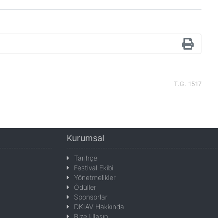
T.G. 1517
Kurumsal
Tarihçe
Festival Ekibi
Yönetmelikler
Ödüller
Sponsorlar
DKIAV Hakkında
Bize Ulaşın