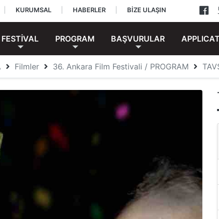
|
KURUMSAL
|
HABERLER
|
BİZE ULAŞIN
FESTİVAL
PROGRAM
BAŞVURULAR
APPLICA
A
Filmler
36. Ankara Film Festivali / PROGRAM
TAV