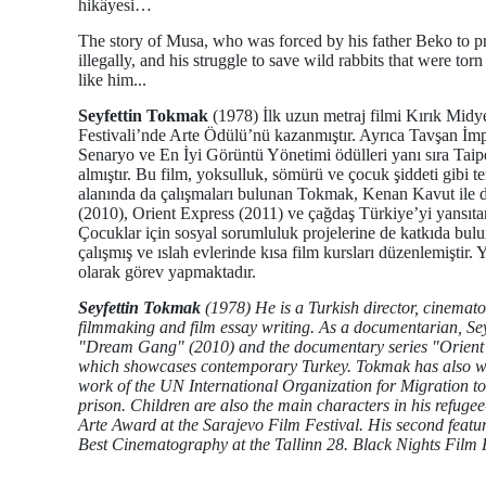
hikâyesi…
The story of Musa, who was forced by his father Beko to pret
illegally, and his struggle to save wild rabbits that were tor
like him...
Seyfettin Tokmak
(1978)
İlk uzun metraj filmi Kırık Midy
Festivali’nde Arte Ödülü’nü kazanmıştır. Ayrıca Tavşan İmpa
Senaryo ve En İyi Görüntü Yönetimi ödülleri yanı sıra Taip
almıştır. Bu film, yoksulluk, sömürü ve çocuk şiddeti gibi te
alanında da çalışmaları bulunan Tokmak, Kenan Kavut ile def
(2010), Orient Express (2011) ve çağdaş Türkiye’yi yansıta
Çocuklar için sosyal sorumluluk projelerine de katkıda bul
çalışmış ve ıslah evlerinde kısa film kursları düzenlemiştir. 
olarak görev yapmaktadır.
Seyfettin Tokmak
(1978) He is a Turkish director, cinemato
filmmaking and film essay writing. As a documentarian, Se
"Dream Gang" (2010) and the documentary series "Orient E
which showcases contemporary Turkey. Tokmak has also worke
work of the UN International Organization for Migration to 
prison. Children are also the main characters in his refug
Arte Award at the Sarajevo Film Festival. His second featu
Best Cinematography at the Tallinn 28. Black Nights Film F