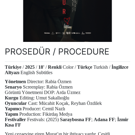
PROSEDÜR / PROCEDURE
Türkiye
/
2025
/
18'
/
Renkli
Color /
Türkçe
Turkish /
İngilizce
Altyazı
English Subtitles
Yönetmen
Director: Rabia Özmen
Senaryo
Screenplay: Rabia Özmen
Görüntü Yönetmeni DOP: Arda Üzmez
Kurgu
Editing: Umut Sakallıoğlu
Oyuncular
Cast: Mücahit Koçak, Reyhan Özdilek
Yapımcı
Producer: Cemil Nazlı
Yapım
Production: Fikirdaş Medya
Festivaller
Festivals: (2025)
Saraybosna FF
;
Adana FF
;
İzmir
Kısa FF
Yeni cezaevine giren Murat’ın bir ihtiyacı vardır. Çeşitli