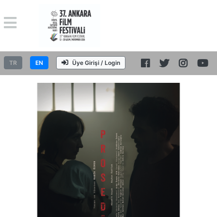
TR
EN
Üye Girişi / Login