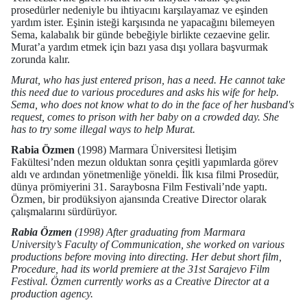
prosedürler nedeniyle bu ihtiyacını karşılayamaz ve eşinden
yardım ister. Eşinin isteği karşısında ne yapacağını bilemeyen
Sema, kalabalık bir günde bebeğiyle birlikte cezaevine gelir.
Murat’a yardım etmek için bazı yasa dışı yollara başvurmak
zorunda kalır.
Murat, who has just entered prison, has a need. He cannot take
this need due to various procedures and asks his wife for help.
Sema, who does not know what to do in the face of her husband's
request, comes to prison with her baby on a crowded day. She
has to try some illegal ways to help Murat.
Rabia Özmen
(1998) Marmara Üniversitesi İletişim
Fakültesi’nden mezun olduktan sonra çeşitli yapımlarda görev
aldı ve ardından yönetmenliğe yöneldi. İlk kısa filmi Prosedür,
dünya prömiyerini 31. Saraybosna Film Festivali’nde yaptı.
Özmen, bir prodüksiyon ajansında Creative Director olarak
çalışmalarını sürdürüyor.
Rabia Özmen
(1998) After graduating from Marmara
University’s Faculty of Communication, she worked on various
productions before moving into directing. Her debut short film,
Procedure, had its world premiere at the 31st Sarajevo Film
Festival. Özmen currently works as a Creative Director at a
production agency.