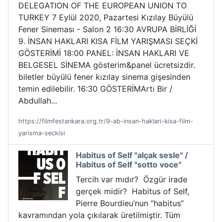
DELEGATION OF THE EUROPEAN UNION TO
TURKEY 7 Eylül 2020, Pazartesi Kızılay Büyülü
Fener Sineması - Salon 2 16:30 AVRUPA BİRLİĞİ
9. İNSAN HAKLARI KISA FİLM YARIŞMASI SEÇKİ
GÖSTERİMİ 18:00 PANEL: İNSAN HAKLARI VE
BELGESEL SİNEMA gösterim&panel ücretsizdir.
biletler büyülü fener kızılay sinema gişesinden
temin edilebilir. 16:30 GÖSTERİMArtı Bir /
Abdullah...
https://filmfestankara.org.tr/9-ab-insan-haklari-kisa-film-
yarisma-seckisi
Habitus of Self "alçak sesle" /
Habitus of Self "sotto voce"
Tercih var mıdır? Özgür irade
gerçek midir? Habitus of Self,
Pierre Bourdieu’nun “habitus”
kavramından yola çıkılarak üretilmiştir. Tüm