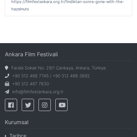
https://filmfestankara.org.tr/findiktan-sonra-gone-with-the-
hazelnuts
Ankara Film Festivali
Farabi Sokak No: 29/1 Çankaya, Ankara, Türkiye
+90 312 468 7745 / +90 312 468 3892
+90 312 467 7830
info@filmfestankara.org.tr
Kurumsal
Tarihçe