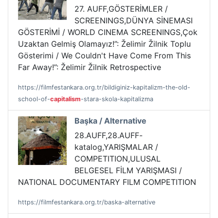
27. AUFF,GÖSTERİMLER /
SCREENINGS,DÜNYA SİNEMASI
GÖSTERİMİ / WORLD CINEMA SCREENINGS,Çok
Uzaktan Gelmiş Olamayız!”: Želimir Žilnik Toplu
Gösterimi / We Couldn't Have Come From This
Far Away!”: Želimir Žilnik Retrospective
https://filmfestankara.org.tr/bildiginiz-kapitalizm-the-old-
school-of-
capitalism
-stara-skola-kapitalizma
Başka / Alternative
28.AUFF,28.AUFF-
katalog,YARIŞMALAR /
COMPETITION,ULUSAL
BELGESEL FİLM YARIŞMASI /
NATIONAL DOCUMENTARY FILM COMPETITION
https://filmfestankara.org.tr/baska-alternative