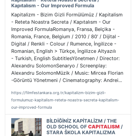
Kapıtalısm - Our Improved Formula
Kapitalizm - Bizim Gizli Formülümüz / Kapitalism
- Reteta Noastra Secreta / Kapıtalısm - Our
Improved FormulaRomanya, Fransa, Belçika -
Romania, France, Belgium / 2010 / 80’ / Dijital -
Digital / Renkli - Colour / Rumence, İngilizce -
Romanian, English > Türkçe, İngilizce Altyazılı
- Turkish, English SubtitlesYönetmen / Director:
Alexandru SolomonSenaryo / Screenplay:
Alexandru SolomonMüzik / Music: Mircea Florian
-Görüntü Yönetmeni / Cinematography: Andrei...
https://filmfestankara.org.tr/kapitalizm-bizim-gizli-
formulumuz-kapitalism-reteta-noastra-secreta-kapitalism-
our-improved-formula
BİLDİĞİNİZ KAPİTALİZM / THE
OLD SCHOOL OF
CAPITALISM
/
STARA ŠKOLA KAPITALIZMA