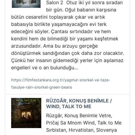
Salon 2 Otuz iki yıl sonra sıradan
bir gün. Oğul babanın karşısına
bütün cesaretini toplayarak çıkar ve artık
babasıyla birlikte yaşamayacağını evi terk
edeceğini söyler. Çantası sırtındadır ve hem
kendini hem de bilmediği bir yaşamı keşfetmek
arzusundadır. Ama bu arzuyu gerçeğe
dönüştürmek sandığından çok daha zor olacaktır.
Çünkü her insanın gidemediği yerler için aşılamaz
engelleri ve o an bulunduğu...
https://filmfestankara.org.tr/yagmur-snorkel-ve-taze-
fasulye-rain-snorkel-green-beans
RÜZGÂR, KONUŞ BENİMLE /
WIND, TALK TO ME
Rüzgâr, Konuş Benimle Vetre,
Pričaj Sa Mnom Wind, Talk to Me
Sırbistan, Hırvatistan, Slovenya