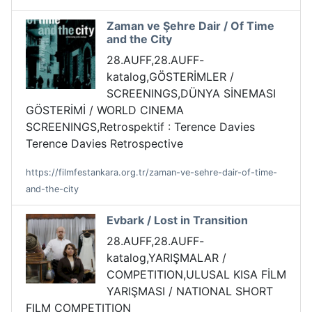
Zaman ve Şehre Dair / Of Time
and the City
28.AUFF,28.AUFF-
katalog,GÖSTERİMLER /
SCREENINGS,DÜNYA SİNEMASI
GÖSTERİMİ / WORLD CINEMA
SCREENINGS,Retrospektif : Terence Davies
Terence Davies Retrospective
https://filmfestankara.org.tr/zaman-ve-sehre-dair-of-time-
and-the-city
Evbark / Lost in Transition
28.AUFF,28.AUFF-
katalog,YARIŞMALAR /
COMPETITION,ULUSAL KISA FİLM
YARIŞMASI / NATIONAL SHORT
FILM COMPETITION