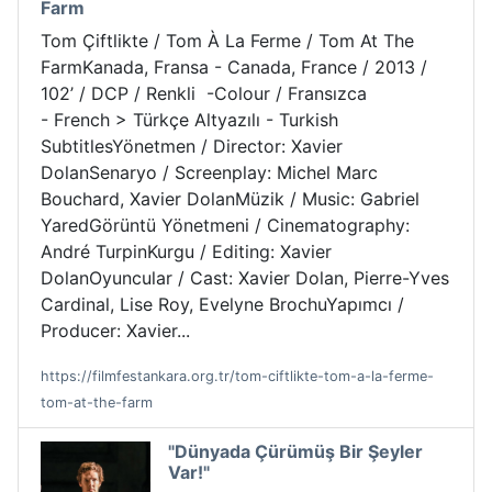
Farm
Tom Çiftlikte / Tom À La Ferme / Tom At The
FarmKanada, Fransa - Canada, France / 2013 /
102’ / DCP / Renkli -Colour / Fransızca
- French > Türkçe Altyazılı - Turkish
SubtitlesYönetmen / Director: Xavier
DolanSenaryo / Screenplay: Michel Marc
Bouchard, Xavier DolanMüzik / Music: Gabriel
YaredGörüntü Yönetmeni / Cinematography:
André TurpinKurgu / Editing: Xavier
DolanOyuncular / Cast: Xavier Dolan, Pierre-Yves
Cardinal, Lise Roy, Evelyne BrochuYapımcı /
Producer: Xavier...
https://filmfestankara.org.tr/tom-ciftlikte-tom-a-la-ferme-
tom-at-the-farm
"Dünyada Çürümüş Bir Şeyler
Var!"