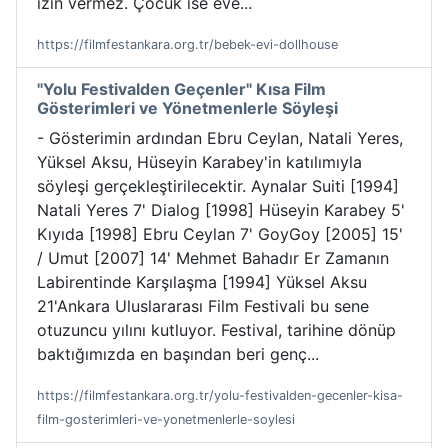
izin vermez. Çocuk ise eve...
https://filmfestankara.org.tr/bebek-evi-dollhouse
"Yolu Festivalden Geçenler" Kısa Film
Gösterimleri ve Yönetmenlerle Söyleşi
- Gösterimin ardından Ebru Ceylan, Natali Yeres,
Yüksel Aksu, Hüseyin Karabey'in katılımıyla
söyleşi gerçekleştirilecektir. Aynalar Suiti [1994]
Natali Yeres 7' Dialog [1998] Hüseyin Karabey 5'
Kıyıda [1998] Ebru Ceylan 7' GoyGoy [2005] 15'
/ Umut [2007] 14' Mehmet Bahadır Er Zamanın
Labirentinde Karşılaşma [1994] Yüksel Aksu
21'Ankara Uluslararası Film Festivali bu sene
otuzuncu yılını kutluyor. Festival, tarihine dönüp
baktığımızda en başından beri genç...
https://filmfestankara.org.tr/yolu-festivalden-gecenler-kisa-
film-gosterimleri-ve-yonetmenlerle-soylesi