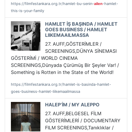
https://filmfestankara.org.tr/hamlet-bu-senin-
ailen
-hamlet-
this-is-your-family
HAMLET İŞ BAŞINDA / HAMLET
GOES BUSINESS / HAMLET
LIIKEMAAILMASSA
27. AUFF,GÖSTERİMLER /
SCREENINGS,DÜNYA SİNEMASI
GÖSTERİMİ / WORLD CINEMA
SCREENINGS,Dünyada Çürümüş Bir Şeyler Var! /
Something is Rotten in the State of the World!
https://filmfestankara.org.tr/hamlet-is-basinda-hamlet-
goes-business-hamlet-liikemaailmassa
HALEP’İM / MY ALEPPO
27. AUFF,BELGESEL FİLM
GÖSTERİMLERİ / DOCUMENTARY
FILM SCREENINGS,Tanıklıklar /