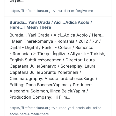
Başak...
https://filmfestankara.org.tr/ozur-dilerim-forgive-me
Burada… Yani Orada / Aici...Adica Acolo /
Here... I Mean There
Burada… Yani Orada / Aici...Adica Acolo / Here...
I Mean ThereRomanya - Romania / 2012 / 76’ /
Dijital - Digital / Renkli - Colour / Rumence
- Romanian > Türkçe, İngilizce Altyazılı - Turkish,
English SubtitlesYönetmen / Director: Laura
Capatana JullerSenaryo / Screenplay: Laura
Capatana JullerGörüntü Yönetmeni /
Cinematography: Ancuta IordachescuKurgu /
Editing: Dana BunescuYapımcı / Producer:
Alexandru Solomon, Ilinca BelciuYapım /
Production Company: Hi Film...
https://filmfestankara.org.tr/burada-yani-orada-aici-adica-
acolo-here-i-mean-there