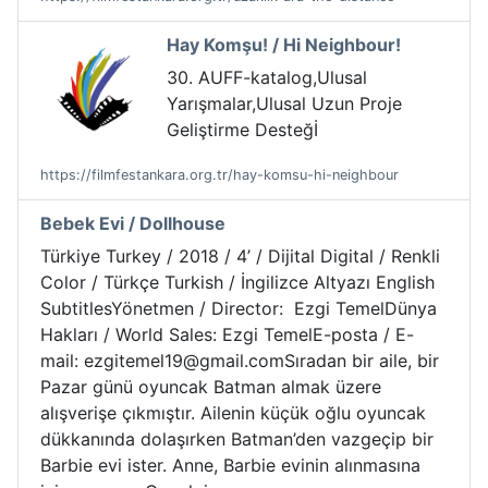
Hay Komşu! / Hi Neighbour!
30. AUFF-katalog,Ulusal
Yarışmalar,Ulusal Uzun Proje
Geliştirme Desteğİ
https://filmfestankara.org.tr/hay-komsu-hi-neighbour
Bebek Evi / Dollhouse
Türkiye Turkey / 2018 / 4’ / Dijital Digital / Renkli
Color / Türkçe Turkish / İngilizce Altyazı English
SubtitlesYönetmen / Director: Ezgi TemelDünya
Hakları / World Sales: Ezgi TemelE-posta / E-
mail: ezgitemel19@gmail.comSıradan bir aile, bir
Pazar günü oyuncak Batman almak üzere
alışverişe çıkmıştır. Ailenin küçük oğlu oyuncak
dükkanında dolaşırken Batman’den vazgeçip bir
Barbie evi ister. Anne, Barbie evinin alınmasına