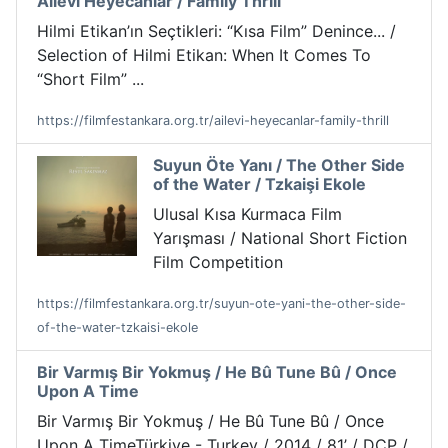
Ailevi Heyecanlar / Family Thrill
Hilmi Etikan’ın Seçtikleri: “Kısa Film” Denince... /
Selection of Hilmi Etikan: When It Comes To
“Short Film” ...
https://filmfestankara.org.tr/ailevi-heyecanlar-family-thrill
Suyun Öte Yanı / The Other Side
of the Water / Tzkaişi Ekole
Ulusal Kısa Kurmaca Film
Yarışması / National Short Fiction
Film Competition
https://filmfestankara.org.tr/suyun-ote-yani-the-other-side-
of-the-water-tzkaisi-ekole
Bir Varmış Bir Yokmuş / He Bû Tune Bû / Once
Upon A Time
Bir Varmış Bir Yokmuş / He Bû Tune Bû / Once
Upon A TimeTürkiye - Turkey / 2014 / 81’ / DCP /