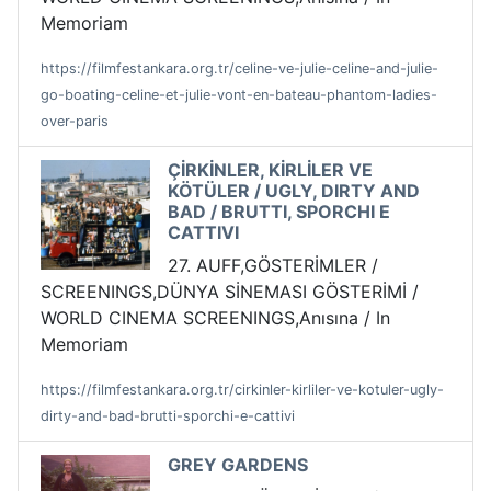
Memoriam
https://filmfestankara.org.tr/celine-ve-julie-celine-and-julie-
go-boating-celine-et-julie-vont-en-bateau-phantom-ladies-
over-paris
ÇİRKİNLER, KİRLİLER VE
KÖTÜLER / UGLY, DIRTY AND
BAD / BRUTTI, SPORCHI E
CATTIVI
27. AUFF,GÖSTERİMLER /
SCREENINGS,DÜNYA SİNEMASI GÖSTERİMİ /
WORLD CINEMA SCREENINGS,Anısına / In
Memoriam
https://filmfestankara.org.tr/cirkinler-kirliler-ve-kotuler-ugly-
dirty-and-bad-brutti-sporchi-e-cattivi
GREY GARDENS