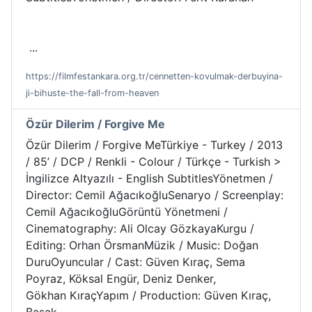
...
https://filmfestankara.org.tr/cennetten-kovulmak-derbuyina-
ji-bihuste-the-fall-from-heaven
Özür Dilerim / Forgive Me
Özür Dilerim / Forgive MeTürkiye - Turkey / 2013
/ 85’ / DCP / Renkli - Colour / Türkçe - Turkish >
İngilizce Altyazılı - English SubtitlesYönetmen /
Director: Cemil AğacıkoğluSenaryo / Screenplay:
Cemil AğacıkoğluGörüntü Yönetmeni /
Cinematography: Ali Olcay GözkayaKurgu /
Editing: Orhan ÖrsmanMüzik / Music: Doğan
DuruOyuncular / Cast: Güven Kıraç, Sema
Poyraz, Köksal Engür, Deniz Denker,
Gökhan KıraçYapım / Production: Güven Kıraç,