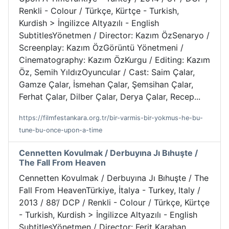
Renkli - Colour / Türkçe, Kürtçe - Turkish,
Kurdish > İngilizce Altyazılı - English
SubtitlesYönetmen / Director: Kazım ÖzSenaryo /
Screenplay: Kazım ÖzGörüntü Yönetmeni /
Cinematography: Kazım ÖzKurgu / Editing: Kazım
Öz, Semih YıldızOyuncular / Cast: Saim Çalar,
Gamze Çalar, İsmehan Çalar, Şemsihan Çalar,
Ferhat Çalar, Dilber Çalar, Derya Çalar, Recep...
https://filmfestankara.org.tr/bir-varmis-bir-yokmus-he-bu-
tune-bu-once-upon-a-time
Cennetten Kovulmak / Derbuyına Jı Bıhuşte /
The Fall From Heaven
Cennetten Kovulmak / Derbuyına Jı Bıhuşte / The
Fall From HeavenTürkiye, İtalya - Turkey, Italy /
2013 / 88’/ DCP / Renkli - Colour / Türkçe, Kürtçe
- Turkish, Kurdish > İngilizce Altyazılı - English
SubtitlesYönetmen / Director: Ferit Karahan