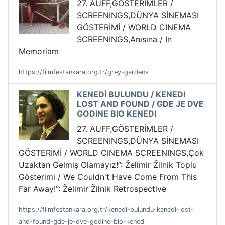
27. AUFF,GÖSTERİMLER /
SCREENINGS,DÜNYA SİNEMASI
GÖSTERİMİ / WORLD CINEMA
SCREENINGS,Anısına / In
Memoriam
https://filmfestankara.org.tr/grey-gardens
KENEDİ BULUNDU / KENEDI
LOST AND FOUND / GDE JE DVE
GODINE BIO KENEDI
27. AUFF,GÖSTERİMLER /
SCREENINGS,DÜNYA SİNEMASI
GÖSTERİMİ / WORLD CINEMA SCREENINGS,Çok
Uzaktan Gelmiş Olamayız!”: Želimir Žilnik Toplu
Gösterimi / We Couldn't Have Come From This
Far Away!”: Želimir Žilnik Retrospective
https://filmfestankara.org.tr/kenedi-bulundu-kenedi-lost-
and-found-gde-je-dve-godine-bio-kenedi