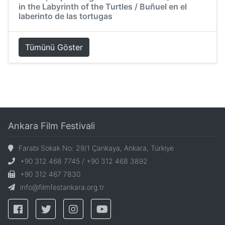
in the Labyrinth of the Turtles / Buñuel en el
laberinto de las tortugas
Tümünü Göster
Ankara Film Festivali
Farabi Sokak No: 29/1 Çankaya, Ankara, Türkiye
+90 312 468 7745 / +90 312 468 3892
+90 312 467 7830
info@filmfestankara.org.tr