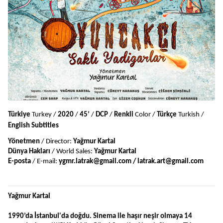
Türkiye
 Turkey / 
2020
 / 
45’
 / 
DCP
 / 
Renkli
 Color / 
Türkçe 
Turkish / 
English Subtitles
Yönetmen
 / Director: 
Yağmur Kartal
Dünya Hakları
 / World Sales: 
Yağmur Kartal 
E-posta
 / E-mail: 
ygmr.latrak@gmail.com / latrak.art@gmail.com
Yağmur Kartal
1990’da İstanbul'da doğdu. Sinema ile haşır neşir olmaya 14 