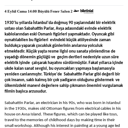
4 Eylül Cuma 14:00 Büyülü Fener Salon 2 
1930'lu yıllarda İstanbul'da doğmuş 90 yaşlarındaki bir elektrik 
ustası olan Sabahattin Parlar, Avşa adasındaki evinde elektrik 
kablolarından eski Osmanlı figürleri yapmaktadır. Oyuncak gibi 
oynatılabilen bu figürleri  evindeki küçük atölyesinde zaman 
buldukça yaparak çocukluk günlerinin anılarına yolculuk 
etmektedir. Küçük yaşta resme ilgisi onu sanata yönlendirse de 
yaşadığı dönemin güçlüğü ve  geçim dertleri nedeniyle uzun süre 
elektrik işinde  çalışarak hayatını sürdürmüştür. Fakat yıllarca içinde 
ukde kalan sanat sevgisi, bu oyuncakları yapmaya başlamasıyla 
yeniden canlanmıştır. Türkiye'de  Sabahattin Parlar gibi değerli bir 
çok insanın, saklı kalmış bir çok yadigarın olduğunu göstermek  ve 
ülkemizdeki manevi değerlere sahip çıkmanın önemini vurgulamak 
filmin başlıca arzusudur.
Sabahattin Parlar, an electrician in his 90s, who was born in Istanbul 
in the 1930s, makes old Ottoman figures from electrical cables in his 
house on Avsa Island. These figures, which can be played like toys, 
travel to the memories of childhood days by making time in their 
small workshop. Although his interest in painting at a young age led 