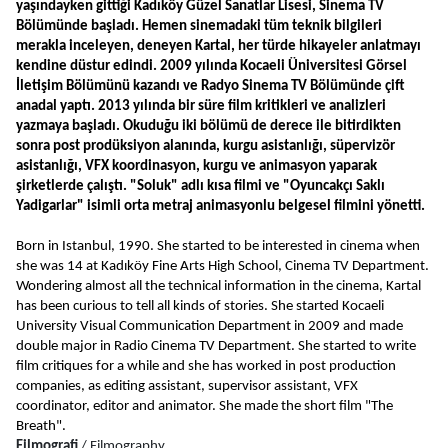
yaşındayken gittiği Kadıköy Güzel Sanatlar Lisesi, Sinema TV 
Bölümünde başladı. Hemen sinemadaki tüm teknik bilgileri 
merakla inceleyen, deneyen Kartal, her türde hikayeler anlatmayı 
kendine düstur edindi. 2009 yılında Kocaeli Üniversitesi Görsel 
İletişim Bölümünü kazandı ve Radyo Sinema TV Bölümünde çift 
anadal yaptı. 2013 yılında bir süre film kritikleri ve analizleri 
yazmaya başladı. Okuduğu iki bölümü de derece ile bitirdikten 
sonra post prodüksiyon alanında, kurgu asistanlığı, süpervizör 
asistanlığı, VFX koordinasyon, kurgu ve animasyon yaparak 
şirketlerde çalıştı. "Soluk" adlı kısa filmi ve "Oyuncakçı Saklı 
Yadigarlar" isimli orta metraj animasyonlu belgesel filmini yönetti.
Born in Istanbul, 1990. She started to be interested in cinema when 
she was 14 at Kadıköy Fine Arts High School, Cinema TV Department. 
Wondering almost all the technical information in the cinema, Kartal 
has been curious to tell all kinds of stories. She started Kocaeli 
University Visual Communication Department in 2009 and made 
double major in Radio Cinema TV Department. She started to write 
film critiques for a while and she has worked in post production 
companies, as editing assistant, supervisor assistant, VFX 
coordinator, editor and animator. She made the short film "The 
Breath". 
Filmografi
 / Filmography