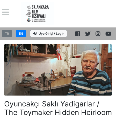
TR
EN
Üye Girişi / Login
Oyuncakçı Saklı Yadigarlar /
The Toymaker Hidden Heirloom