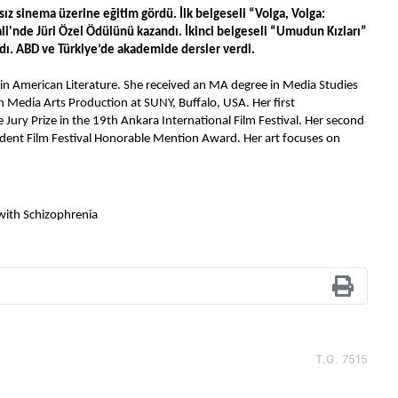
ız sinema üzerine eğitim gördü. İlk belgeseli “Volga, Volga: 
ali'nde Jüri Özel Ödülünü kazandı. İkinci belgeseli “Umudun Kızları” 
ı. ABD ve Türkiye’de akademide dersler verdi. 
in American Literature. She received an MA degree in Media Studies 
n Media Arts Production at SUNY, Buffalo, USA. Her first 
ury Prize in the 19th Ankara International Film Festival. Her second 
ent Film Festival Honorable Mention Award. Her art focuses on 
 with Schizophrenia
T.G. 7515