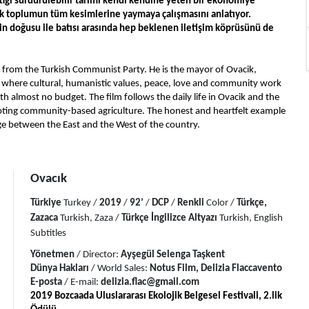
ığı sürdürülebilir tarımı kendi kendine yeten bir ekonomiye 
rek toplumun tüm kesimlerine yaymaya çalışmasını anlatıyor. 
in doğusu ile batısı arasında hep beklenen iletişim köprüsünü de 
 from the Turkish Communist Party. He is the mayor of Ovacik, 
rea where cultural, humanistic values, peace, love and community work 
almost no budget. The film follows the daily life in Ovacik and the 
ting community-based agriculture. The honest and heartfelt example 
ge between the East and the West of the country.
Ovacık
Türkiye
 Turkey / 
2019
 / 
92’
 / 
DCP
 / 
Renkli
 Color / 
Türkçe, 
Zazaca 
Turkish, Zaza / 
Türkçe İngilizce
Altyazı
 Turkish, English 
Subtitles
Yönetmen
 / Director: 
Ayşegül Selenga Taşkent
Dünya Hakları
 / World Sales: 
Notus Film, Delizia Flaccavento
E-posta
 / E-mail: 
delizia.flac@gmail.com
2019 Bozcaada Uluslararası Ekolojik Belgesel Festivali, 2.lik 