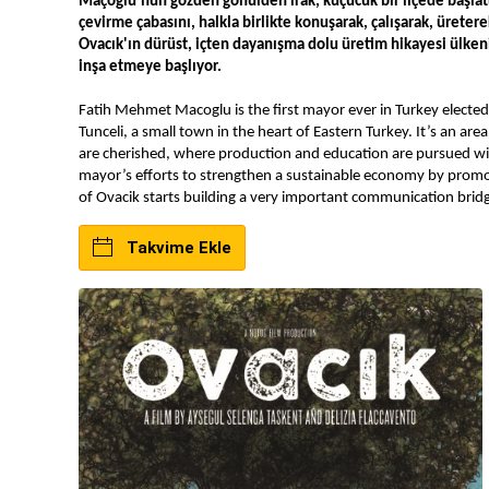
Maçoğlu'nun gözden gönülden ırak, küçücük bir ilçede başlatt
çevirme çabasını, halkla birlikte konuşarak, çalışarak, ürete
Ovacık'ın dürüst, içten dayanışma dolu üretim hikayesi ülken
inşa etmeye başlıyor.
Fatih Mehmet Macoglu is the first mayor ever in Turkey elected
Tunceli, a small town in the heart of Eastern Turkey. It’s an a
are cherished, where production and education are pursued with 
mayor’s efforts to strengthen a sustainable economy by promo
of Ovacik starts building a very important communication brid
Takvime Ekle