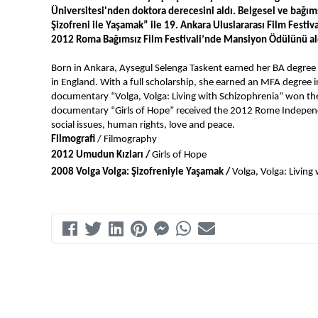
Üniversitesi'nden doktora derecesini aldı. Belgesel ve bağıms
Şizofreni ile Yaşamak” ile 19. Ankara Uluslararası Film Festiv
2012 Roma Bağımsız Film Festivali’nde Mansiyon Ödülünü ald
Born in Ankara, Aysegul Selenga Taskent earned her BA degree 
in England. With a full scholarship, she earned an MFA degree i
documentary “Volga, Volga: Living with Schizophrenia” won the J
documentary “Girls of Hope” received the 2012 Rome Independ
social issues, human rights, love and peace. 
Filmografi
 / Filmography
2012 Umudun Kızları / 
Girls of Hope
2008 Volga Volga: Şizofreniyle Yaşamak / 
Volga, Volga: Living