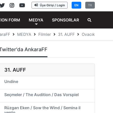
Üye Girişi / Login
EN
TR
TION FORM
MEDYA
SPONSORLAR
araFF
MEDYA
Filmler
31. AUFF
Ovacık
Twitter'da AnkaraFF
31. AUFF
Undine
Seçmeler / The Audition / Das Vorspiel
Rüzgarı Eken / Sow the Wind / Semina il
vento