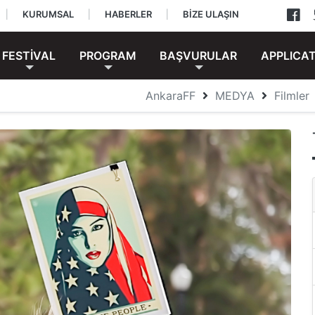
|
KURUMSAL
|
HABERLER
|
BİZE ULAŞIN
FESTİVAL
PROGRAM
BAŞVURULAR
APPLICA
AnkaraFF
MEDYA
Filmler