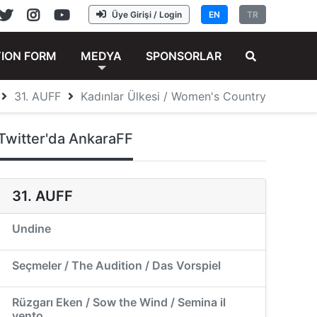
Üye Girişi / Login
EN
TR
TION FORM
MEDYA
SPONSORLAR
31. AUFF
Kadınlar Ülkesi / Women's Country
Twitter'da AnkaraFF
31. AUFF
Undine
Seçmeler / The Audition / Das Vorspiel
Rüzgarı Eken / Sow the Wind / Semina il
vento