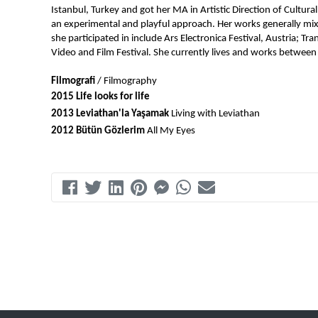
Istanbul, Turkey and got her MA in Artistic Direction of Cultur
an experimental and playful approach. Her works generally mix w
she participated in include Ars Electronica Festival, Austria; Tr
Video and Film Festival. She currently lives and works between
Filmografi
 / Filmography
2015 Life looks for life
2013 Leviathan'la Yaşamak
 Living with Leviathan
2012 Bütün Gözlerim
 All My Eyes