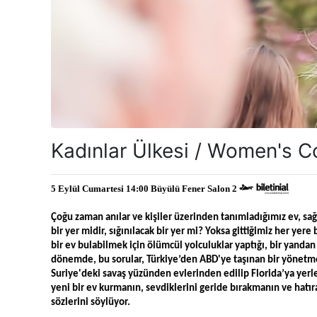
Kadınlar Ülkesi / Women's C
5 Eylül Cumartesi 14:00 Büyülü Fener Salon 2 
Çoğu zaman anılar ve kişiler üzerinden tanımladığımız ev, sa
bir yer midir, sığınılacak bir yer mi? Yoksa gittiğimiz her yer
bir ev bulabilmek için ölümcül yolculuklar yaptığı, bir yanda
dönemde, bu sorular, Türkiye’den ABD'ye taşınan bir yönetme
Suriye'deki savaş yüzünden evlerinden edilip Florida’ya yerle
yeni bir ev kurmanın, sevdiklerini geride bırakmanın ve hatıral
sözlerini söylüyor.