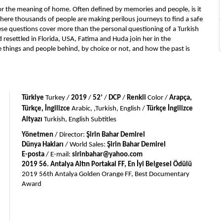
or the meaning of home. Often defined by memories and people, is it 
 where thousands of people are making perilous journeys to find a safe 
se questions cover more than the personal questioning of a Turkish 
resettled in Florida, USA, Fatima and Huda join her in the 
 things and people behind, by choice or not, and how the past is 
Türkiye
 Turkey / 
2019
 / 
52’
 / 
DCP
 / 
Renkli
 Color / 
Arapça, 
Türkçe, İngilizce 
Arabic, ,Turkish, English / 
Türkçe İngilizce
Altyazı
 Turkish, English Subtitles
Yönetmen
 / Director: 
Şirin Bahar Demirel
Dünya Hakları
 / World Sales: 
Şirin Bahar Demirel
E-posta
 / E-mail: 
sirinbahar@yahoo.com
2019 56. Antalya Altın Portakal FF, En İyi Belgesel Ödülü
2019 56th Antalya Golden Orange FF, Best Documentary 
Award