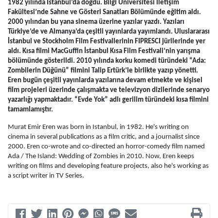
1982 yılında İstanbul’da doğdu. Bilgi Üniversitesi İletişim 
Fakültesi’nde Sahne ve Gösteri Sanatları Bölümünde eğitim aldı. 
2000 yılından bu yana sinema üzerine yazılar yazdı. Yazıları 
Türkiye’de ve Almanya’da çeşitli yayınlarda yayımlandı. Uluslararası 
İstanbul ve Stockholm Film Festivallerinin FIPRESCI jürilerinde yer 
aldı. Kısa filmi MacGuffin İstanbul Kısa Film Festivali’nin yarışma 
bölümünde gösterildi. 2010 yılında korku komedi türündeki “Ada: 
Zombilerin Düğünü” filmini Talip Ertürk’le birlikte yazıp yönetti. 
Eren bugün çeşitli yayınlarda yazılarına devam etmekte ve kişisel 
film projeleri üzerinde çalışmakta ve televizyon dizilerinde senaryo 
yazarlığı yapmaktadır. “Evde Yok” adlı gerilim türündeki kısa filmini 
tamamlamıştır.
Murat Emir Eren was born in Istanbul, in 1982. He's writing on 
cinema in several publications as a film critic, and a journalist since 
2000. Eren co-wrote and co-directed an horror-comedy film named 
Ada / The Island: Wedding of Zombies in 2010. Now, Eren keeps 
writing on films and developing feature projects, also he's working as 
a script writer in TV Series.