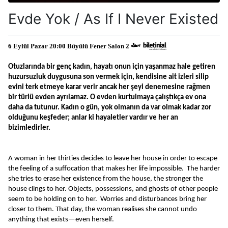
Evde Yok / As If I Never Existed
6 Eylül Pazar 20:00 Büyülü Fener Salon 2 
Otuzlarında bir genç kadın, hayatı onun için yaşanmaz hale getiren 
huzursuzluk duygusuna son vermek için, kendisine ait izleri silip 
evini terk etmeye karar verir ancak her şeyi denemesine rağmen 
bir türlü evden ayrılamaz. O evden kurtulmaya çalıştıkça ev ona 
daha da tutunur. Kadın o gün, yok olmanın da var olmak kadar zor 
olduğunu keşfeder; anlar ki hayaletler vardır ve her an 
bizimledirler.
A woman in her thirties decides to leave her house in order to escape 
the feeling of a suffocation that makes her life impossible.  The harder 
she tries to erase her existence from the house, the stronger the 
house clings to her. Objects, possessions, and ghosts of other people 
seem to be holding on to her.  Worries and disturbances bring her 
closer to them. That day, the woman realises she cannot undo 
anything that exists—even herself.