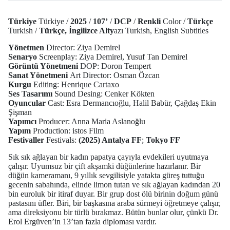
Türkiye
Türkiye /
2025
/
107’
/
DCP
/
Renkli
Color /
Türkçe
Turkish /
Türkçe, İngilizce Alty
azı Turkish, English Subtitles
Yönetmen
Director: Ziya Demirel
Senaryo
Screenplay: Ziya Demirel, Yusuf Tan Demirel
Görüntü Yönetmeni
DOP: Doron Tempert
Sanat Yönetmeni
Art Director: Osman Özcan
Kurgu
Editing: Henrique Cartaxo
Ses Tasarımı
Sound Desing: Cenker Kökten
Oyuncular
Cast: Esra Dermancıoğlu, Halil Babür, Çağdaş Ekin
Şişman
Yapımcı
Producer: Anna Maria Aslanoğlu
Yapım
Production: istos Film
Festivaller
Festivals:
(2025) Antalya FF
;
Tokyo FF
Sık sık ağlayan bir kadın papatya çayıyla evdekileri uyutmaya
çalışır. Uyumsuz bir çift akşamki düğünlerine hazırlanır. Bir
düğün kameramanı, 9 yıllık sevgilisiyle yatakta güreş tuttuğu
gecenin sabahında, elinde limon tutan ve sık ağlayan kadından 20
bin euroluk bir itiraf duyar. Bir grup dost ölü birinin doğum günü
pastasını üfler. Biri, bir başkasına araba sürmeyi öğretmeye çalışır,
ama direksiyonu bir türlü bırakmaz. Bütün bunlar olur, çünkü Dr.
Erol Ergüven’in 13’tan fazla diploması vardır.