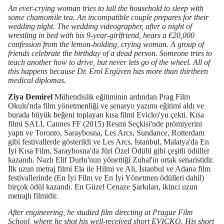
An ever-crying woman tries to lull the household to sleep with
some chamomile tea. An incompatible couple prepares for their
wedding night. The wedding videographer, after a night of
wrestling in bed with his 9-year-girlfriend, hears a €20,000
confession from the lemon-holding, crying woman. A group of
friends celebrate the birthday of a dead person. Someone tries to
teach another how to drive, but never lets go of the wheel. All of
this happens because Dr. Erol Ergüven has more than thirtheen
medical diplomas.
Ziya Demirel
Mühendislik eğitiminin ardından Prag Film
Okulu'nda film yönetmenliği ve senaryo yazımı eğitimi aldı ve
burada büyük beğeni toplayan kısa filmi Evicko'yu çekti. Kısa
filmi SALI, Cannes FF (2015) Resmi Seçkisi'nde prömiyerini
yaptı ve Toronto, Saraybosna, Les Arcs, Sundance, Rotterdam
gibi festivallerde gösterildi ve Les Arcs, İstanbul, Malatya'da En
İyi Kısa Film, Saraybosna'da Jüri Özel Ödülü gibi çeşitli ödüller
kazandı. Nazlı Elif Durlu'nun yönettiği Zuhal'in ortak senaristidir.
İlk uzun metraj filmi Ela ile Hilmi ve Ali, İstanbul ve Adana film
festivallerinde (En İyi Film ve En İyi Yönetmen ödülleri dahil)
birçok ödül kazandı. En Güzel Cenaze Şarkıları, ikinci uzun
metrajlı filmidir.
After engineering, he studied film directing at Prague Film
School, where he shot his well-received short EVICKO. His short