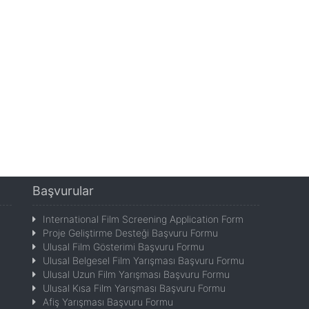
Başvurular
International Film Screening Application Form
Proje Geliştirme Desteği Başvuru Formu
Ulusal Film Gösterimi Başvuru Formu
Ulusal Belgesel Film Yarışması Başvuru Formu
Ulusal Uzun Film Yarışması Başvuru Formu
Ulusal Kısa Film Yarışması Başvuru Formu
Afiş Yarışması Başvuru Formu