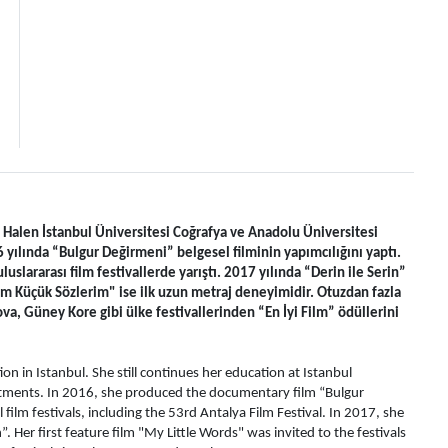
 Halen İstanbul Üniversitesi Coğrafya ve Anadolu Üniversitesi 
ılında “Bulgur Değirmeni” belgesel filminin yapımcılığını yaptı. 
uslararası film festivallerde yarıştı. 2017 yılında “Derin ile Serin” 
im Küçük Sözlerim" ise ilk uzun metraj deneyimidir. Otuzdan fazla 
ova, Güney Kore gibi ülke festivallerinden “En İyi Film” ödüllerini 
 in Istanbul. She still continues her education at Istanbul 
tments. In 2016, she produced the documentary film “Bulgur 
lm festivals, including the 53rd Antalya Film Festival. In 2017, she 
. Her first feature film "My Little Words" was invited to the festivals 