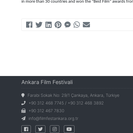
in more than 30 countries and won the "Best Film" awards from 
Ankara Film Festivali
Farabi Sokak No: 29/1 Çankaya, Ankara, Türkiye
+90 312 468 7745 / +90 312 468 3892
+90 312 467 7830
info@filmfestankara.org.tr