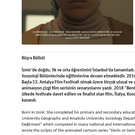
Büşra Bülbül
İzmir’de doğdu, ilk ve orta öğrenimini İstanbul’da tamamladı.
Sosyoloji Bölümlerinde eğitimlerine devam etmektedir. 2016 y
Başta 53. Antalya Film Festivali olmak üzere birçok ulusal ve ul
animasyon çizgi film serisinin senaryolarını yazdı. 2018 "Ben
ülkede festivale davet edilen ve finalist olan film, İtalya, Kos
kazandı.
Born in Izmir. She completed his primary and secondary education
University Geography and Anadolu University Sociology Depar
Değirmeni” which competed in many national and international fi
wrote the scripts of the animated cartoon series “Derin ve Serin”