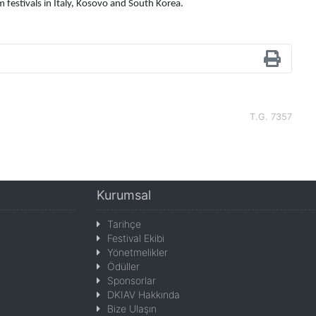
festivals in Italy, Kosovo and South Korea.
T.G. 7357
Kurumsal
Tarihçe
Festival Ekibi
Yönetmelikler
Ödüller
Sponsorlar
DKIAV Hakkında
Bize Ulaşın