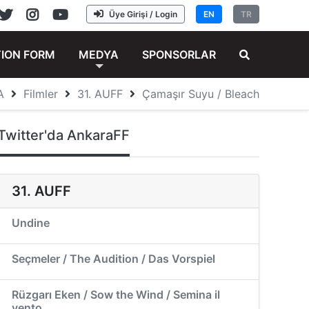
Üye Girişi / Login
EN
TR
TION FORM
MEDYA
SPONSORLAR
A
Filmler
31. AUFF
Çamaşır Suyu / Bleach
Twitter'da AnkaraFF
31. AUFF
Undine
Seçmeler / The Audition / Das Vorspiel
Rüzgarı Eken / Sow the Wind / Semina il
vento