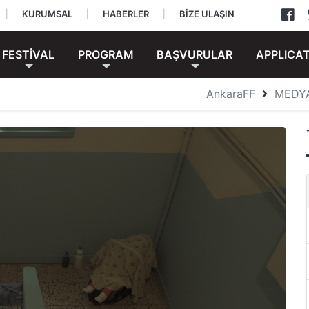
|
KURUMSAL
|
HABERLER
|
BİZE ULAŞIN
FESTİVAL
PROGRAM
BAŞVURULAR
APPLICA
AnkaraFF
MEDY