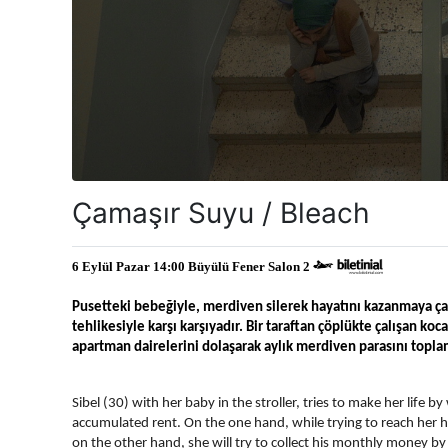
Çamaşır Suyu / Bleach
6 Eylül Pazar 14:00 Büyülü Fener Salon 2 
Pusetteki bebeğiyle, merdiven silerek hayatını kazanmaya çalı
tehlikesiyle karşı karşıyadır. Bir taraftan çöplükte çalışan koc
apartman dairelerini dolaşarak aylık merdiven parasını toplam
Sibel (30) with her baby in the stroller, tries to make her life b
accumulated rent. On the one hand, while trying to reach her h
on the other hand, she will try to collect his monthly money by