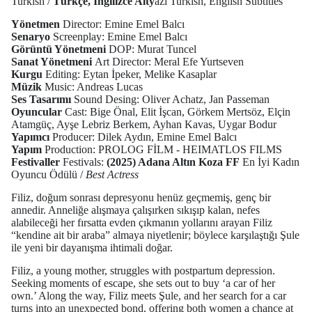
Turkish /
Türkçe, İngilizce Alty
azı Turkish, English Subtitles
Yönetmen
Director: Emine Emel Balcı
Senaryo
Screenplay: Emine Emel Balcı
Görüntü Yönetmeni
DOP: Murat Tuncel
Sanat Yönetmeni
Art Director: Meral Efe Yurtseven
Kurgu
Editing: Eytan İpeker, Melike Kasaplar
Müzik
Music: Andreas Lucas
Ses Tasarımı
Sound Desing: Oliver Achatz, Jan Passeman
Oyuncular
Cast: Bige Önal, Elit İşcan, Görkem Mertsöz, Elçin
Atamgüç, Ayşe Lebriz Berkem, Ayhan Kavas, Uygar Bodur
Yapımcı
Producer: Dilek Aydın, Emine Emel Balcı
Yapım
Production: PROLOG FİLM - HEIMATLOS FILMS
Festivaller
Festivals:
(2025) Adana Altın Koza FF
En İyi Kadın
Oyuncu Ödülü /
Best Actress
Filiz, doğum sonrası depresyonu henüz geçmemiş, genç bir
annedir. Anneliğe alışmaya çalışırken sıkışıp kalan, nefes
alabileceği her fırsatta evden çıkmanın yollarını arayan Filiz
“kendine ait bir araba” almaya niyetlenir; böylece karşılaştığı Şule
ile yeni bir dayanışma ihtimali doğar.
Filiz, a young mother, struggles with postpartum depression.
Seeking moments of escape, she sets out to buy ‘a car of her
own.’ Along the way, Filiz meets Şule, and her search for a car
turns into an unexpected bond, offering both women a chance at