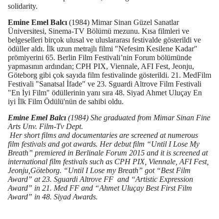
solidarity.
Emine Emel Balcı
(1984) Mimar Sinan Güzel Sanatlar
Üniversitesi, Sinema-TV Bölümü mezunu. Kısa filmleri ve
belgeselleri birçok ulusal ve uluslararası festivalde gösterildi ve
ödüller aldı. İlk uzun metrajlı filmi "Nefesim Kesilene Kadar"
prömiyerini 65. Berlin Film Festivali’nin Forum bölümünde
yapmasının ardından; CPH PIX, Viennale, AFI Fest, Jeonju,
Göteborg gibi çok sayıda film festivalinde gösterildi. 21. MedFilm
Festivali "Sanatsal İfade" ve 23. Sguardi Altrove Film Festivali
"En İyi Film" ödüllerinin yanı sıra 48. Siyad Ahmet Uluçay En
iyi İlk Film Ödülü'nün de sahibi oldu.
Emine Emel Balcı
(1984) She graduated from Mimar Sinan Fine
Arts Unv. Film-Tv Dept.
Her short films and documentaries are screened at numerous
film festivals and got awards. Her debut film “Until I Lose My
Breath” premiered in Berlinale Forum 2015 and it is screened at
international film festivals such as CPH PIX, Viennale, AFI Fest,
Jeonju,Göteborg. “Until I Lose my Breath” got “Best Film
Award” at 23. Sguardi Altrove FF and “Artistic Expression
Award” in 21. Med FF and “Ahmet Uluçay Best First Film
Award” in 48. Siyad Awards.