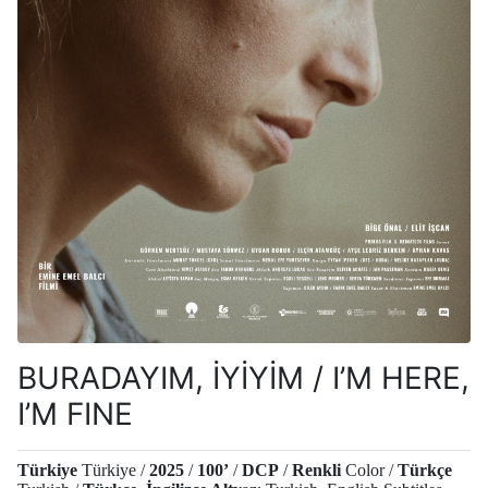
BURADAYIM, İYİYİM / I’M HERE,
I’M FINE
Türkiye
Türkiye /
2025
/
100’
/
DCP
/
Renkli
Color /
Türkçe