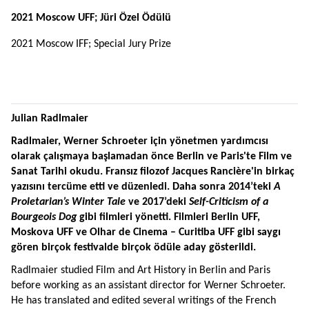
2021 Moscow UFF; Jüri Özel Ödülü
2021 Moscow IFF; Special Jury Prize
Julian Radlmaier
Radlmaier, Werner Schroeter için yönetmen yardımcısı 
olarak çalışmaya başlamadan önce Berlin ve Paris'te Film ve 
Sanat Tarihi okudu. Fransız filozof Jacques Rancière'in birkaç 
yazısını tercüme etti ve düzenledi. Daha sonra 2014’teki 
A 
Proletarian’s Winter Tale
 ve 2017’deki
 Self-Criticism of a 
Bourgeois Dog 
gibi filmleri yönetti. Filmleri Berlin UFF, 
Moskova UFF ve Olhar de Cinema – Curitiba UFF gibi saygı 
gören birçok festivalde birçok ödüle aday gösterildi.
Radlmaier studied Film and Art History in Berlin and Paris 
before working as an assistant director for Werner 
Schroeter. 
He has translated and edited several writings of the French 