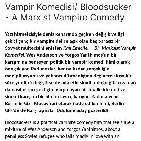
Vampir Komedisi/ Bloodsucker
- A Marxist Vampire Comedy
Yazı hizmetçisiyle deniz kenarında geçiren değişik ve ilgi 
çekici genç bir vampire delice aşık
olan beş parasız bir 
Sovyet mültecisini anlatan 
Kan Emiciler – Bir Marksist Vampir 
Komedisi
, Wes Anderson ve Yorgos Yanthimos'un bir 
karışımına benzeyen politik bir vampir komedi filmi olarak 
öne çıkıyor. Radlmeaier, her ne kadar gerçekliğin 
manipülasyonu ve yabancı düşmanlığına değinerek kısa bir 
süre yönünü değiştirse de adaletin şimdi olduğu gibi o zaman 
da nasıl üstün geldiğini vurgulayan bir finalle ideoloji ve 
sinefili karışımı bir film ortaya çıkarıyor. Radlmaier’ın 
Berlin'in Gizli Mücevheri olarak ifade edilen filmi, Berlin 
UFF'de de Karşılaşmalar Ödülüne aday gösterildi.
Bloodsuckers is a political vampire comedy film that feels like a 
mixture of Wes Anderson and Yorgos Yanthimos, about a 
penniless Soviet refugee who falls madly in love with an 