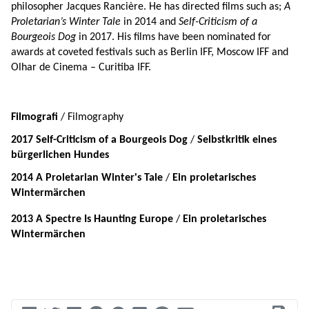
philosopher Jacques Rancière. He has directed films such as; 
A 
Proletarian’s Winter Tale
 in 2014 and 
Self-Criticism of a 
Bourgeois Dog
 in 2017. His films have been nominated for 
awards at coveted festivals such as Berlin IFF, Moscow IFF and 
Olhar de Cinema – Curitiba IFF.
Filmografi
 / Filmography
2017 Self-Criticism of a Bourgeois Dog
 /
 Selbstkritik eines 
bürgerlichen Hundes
2014 A Proletarian Winter's Tale
 /
 Ein proletarisches 
Wintermärchen
2013 A Spectre Is Haunting Europe 
/ 
Ein proletarisches 
Wintermärchen