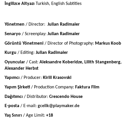
İngilizce Altyazı 
Turkish, English Subtitles
Yönetmen
 / Director:  
Julian Radlmaier
Senaryo
 / Screenplay:
 Julian Radlmaier
Görüntü Yönetmeni 
/ Director of Photography: 
Markus Koob 
Kurgu 
/ Editing: 
Julian Radlmaier
Oyuncular 
/ Cast: 
Aleksandre Koberidze, Lilith Stangenberg, 
Alexander Herbst
Yapımcı 
/ Producer: 
Kirill Krasovski
Yapım Şirketi 
/ Production Company: 
Faktura Film
Dağıtımcı
 / Distributor: 
Crescendo House
E-posta 
/ E-mail: 
gcelik@playmaker.de
Yaş Sınırı 
/ Age Limit: 
+18