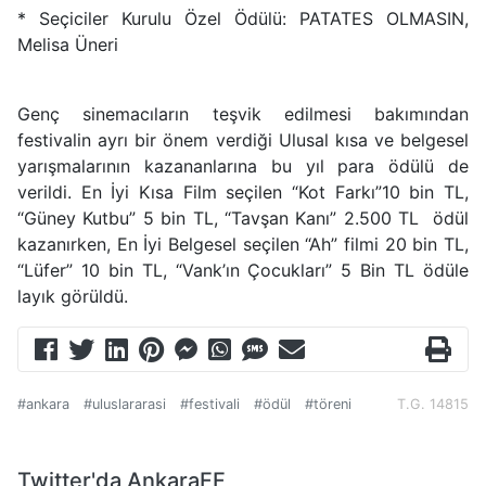
* Seçiciler Kurulu Özel Ödülü: PATATES OLMASIN,
Melisa Üneri
Genç sinemacıların teşvik edilmesi bakımından
festivalin ayrı bir önem verdiği Ulusal kısa ve belgesel
yarışmalarının kazananlarına bu yıl para ödülü de
verildi. En İyi Kısa Film seçilen “Kot Farkı”10 bin TL,
“Güney Kutbu” 5 bin TL, “Tavşan Kanı” 2.500 TL ödül
kazanırken, En İyi Belgesel seçilen “Ah” filmi 20 bin TL,
“Lüfer” 10 bin TL, “Vank’ın Çocukları” 5 Bin TL ödüle
layık görüldü.
#ankara
#uluslararasi
#festivali
#ödül
#töreni
T.G. 14815
Twitter'da AnkaraFF