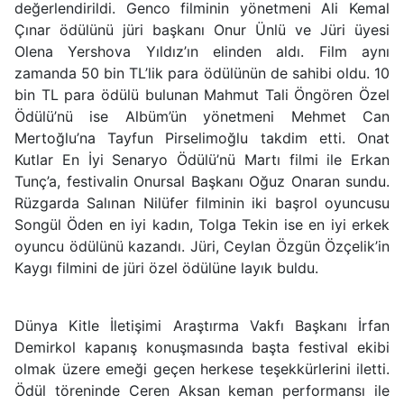
değerlendirildi. Genco filminin yönetmeni Ali Kemal
Çınar ödülünü jüri başkanı Onur Ünlü ve Jüri üyesi
Olena Yershova Yıldız’ın elinden aldı. Film aynı
zamanda 50 bin TL’lik para ödülünün de sahibi oldu. 10
bin TL para ödülü bulunan Mahmut Tali Öngören Özel
Ödülü’nü ise Albüm’ün yönetmeni Mehmet Can
Mertoğlu’na Tayfun Pirselimoğlu takdim etti. Onat
Kutlar En İyi Senaryo Ödülü’nü Martı filmi ile Erkan
Tunç’a, festivalin Onursal Başkanı Oğuz Onaran sundu.
Rüzgarda Salınan Nilüfer filminin iki başrol oyuncusu
Songül Öden en iyi kadın, Tolga Tekin ise en iyi erkek
oyuncu ödülünü kazandı. Jüri, Ceylan Özgün Özçelik’in
Kaygı filmini de jüri özel ödülüne layık buldu.
Dünya Kitle İletişimi Araştırma Vakfı Başkanı İrfan
Demirkol kapanış konuşmasında başta festival ekibi
olmak üzere emeği geçen herkese teşekkürlerini iletti.
Ödül töreninde Ceren Aksan keman performansı ile