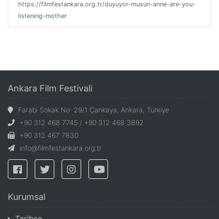
https://filmfestankara.org.tr/duyuyor-musun-anne-are-you-
listening-mother
Ankara Film Festivali
Farabi Sokak No: 29/1 Çankaya, Ankara, Türkiye
+90 312 468 7745 / +90 312 468 3892
+90 312 467 7830
info@filmfestankara.org.tr
Kurumsal
Tarihçe