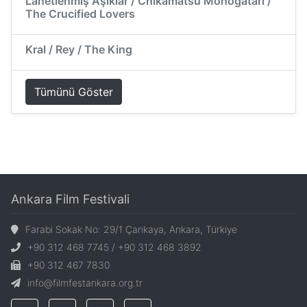
Lanetlenmiş Aşıklar / Chikamatsu Monogatari /
The Crucified Lovers
Kral / Rey / The King
Tümünü Göster
Ankara Film Festivali
Farabi Sokak No: 29/1 Çankaya, Ankara, Türkiye
+90 312 468 7745 / +90 312 468 3892
+90 312 467 7830
info@filmfestankara.org.tr