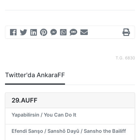
T.G. 6830
Twitter'da AnkaraFF
29.AUFF
Yapabilirsin / You Can Do It
Efendi Sanşo / Sanshô Dayû / Sansho the Bailiff