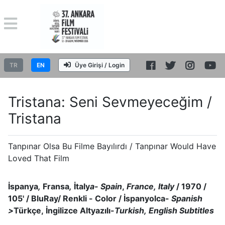
TR
EN
Üye Girişi / Login
Tristana: Seni Sevmeyeceğim /
Tristana
Tanpınar Olsa Bu Filme Bayılırdı / Tanpınar Would Have
Loved That Film
İspanya
,
Fransa
,
İtaly
a- Spain
,
France, Italy
/ 1970 /
105' / BluRay/ Renkli - Color
/ İspanyolca-
Spanish
>
Türkçe, İngilizce Altyazılı-
Turkish, English Subtitles