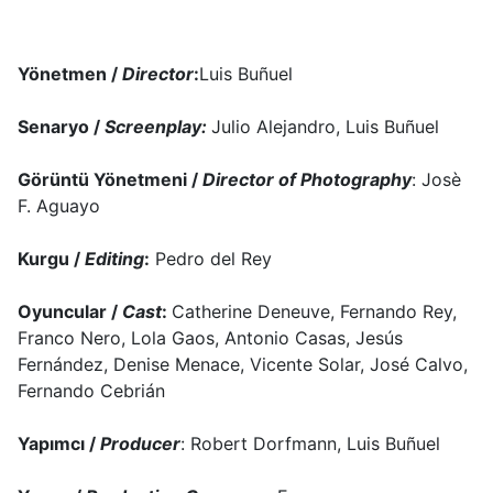
Yönetmen /
Director
:
Luis Buñuel
Senaryo /
Screenplay:
Julio Alejandro, Luis Buñuel
Görüntü Yönetmeni /
Director of Photography
: Josè
F. Aguayo
Kurgu /
Editing
:
Pedro del Rey
Oyuncular /
Cast
:
Catherine Deneuve, Fernando Rey,
Franco Nero, Lola Gaos, Antonio Casas, Jesús
Fernández, Denise Menace, Vicente Solar, José Calvo,
Fernando Cebrián
Yapımcı /
Producer
: Robert Dorfmann, Luis Buñuel