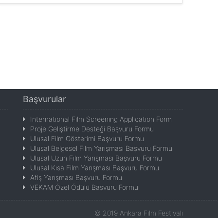
Başvurular
International Film Screening Application Form
Proje Geliştirme Desteği Başvuru Formu
Ulusal Film Gösterimi Başvuru Formu
Ulusal Belgesel Film Yarışması Başvuru Formu
Ulusal Uzun Film Yarışması Başvuru Formu
Ulusal Kısa Film Yarışması Başvuru Formu
Afiş Yarışması Başvuru Formu
VEKAM Özel Ödülü Başvuru Formu
©
2019
Ankara Film Festivali