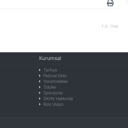
T.G. 7166
Kurumsal
Tarihçe
Festival Ekibi
Yönetmelikler
Ödüller
Sponsorlar
DKIAV Hakkında
Bize Ulaşın