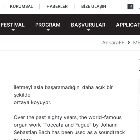
|
KURUMSAL
|
HABERLER
|
BİZE ULAŞIN
FESTİVAL
PROGRAM
BAŞVURULAR
APPLICA
AnkaraFF
M
iletmeyi asla başaramadığını daha açık bir
şekilde
ortaya koyuyor.
Over the past eighty years, the world-famous
organ work “Toccata and Fugue” by Johann
Sebastian Bach has been used as a soundtrack
in more