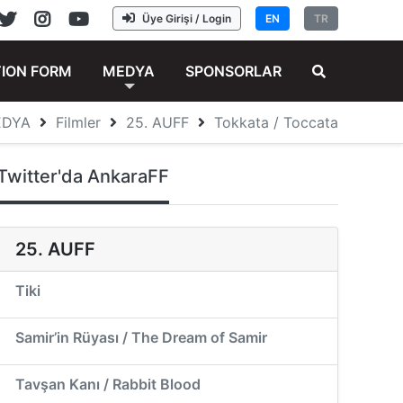
Üye Girişi / Login
EN
TR
TION FORM
MEDYA
SPONSORLAR
EDYA
Filmler
25. AUFF
Tokkata / Toccata
Twitter'da AnkaraFF
25. AUFF
Tiki
Samir’in Rüyası / The Dream of Samir
Tavşan Kanı / Rabbit Blood