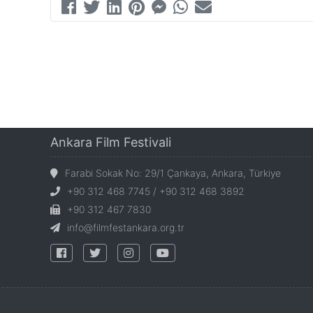
Ankara Film Festivali
Farabi Sokak No: 29/1 Çankaya, Ankara, Türkiye
+90 312 468 7745 / +90 312 468 3892
+90 312 467 7830
info@filmfestankara.org.tr