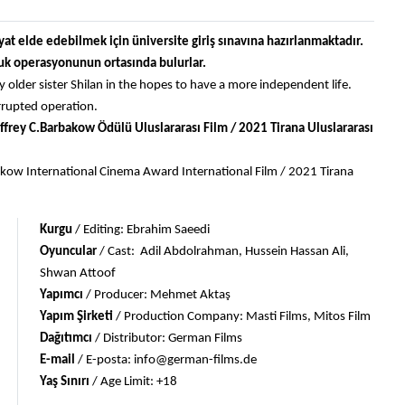
yat elde edebilmek için üniversite giriş sınavına hazırlanmaktadır. 
zluk operasyonunun ortasında bulurlar. 
older sister Shilan in the hopes to have a more independent life. 
orrupted operation.
effrey C.Barbakow Ödülü Uluslararası Film / 2021 Tirana Uluslararası 
bakow International Cinema Award International Film / 2021 Tirana 
Kurgu 
/ Editing: Ebrahim Saeedi
Oyuncular 
/ Cast:  Adil Abdolrahman, Hussein Hassan Ali, 
Shwan Attoof
Yapımcı 
/ Producer: Mehmet Aktaş
Yapım Şirketi 
/ Production Company: Masti Films, Mitos Film
Dağıtımcı 
/ Distributor: German Films
E-mail 
/ E-posta: 
info@german-films.de
Yaş Sınırı 
/ Age Limit: +18