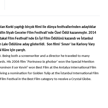
 Korki yaptığı birçok filmi ile dünya festivallerinden adaylıklar 
allin Siyah Geceler Film Festivali’nde Özel Ödül kazanmıştır. 2014 
ortakal Film Festivali'nde En İyi Film Ödülünü kazandı ve İstanbul 
n Lale Ödülüne aday gösterildi.  Son filmi ‘
Sınav
’ ise Karlovy Vary 
 Küre için yarıştı. 
 Being both a screenwriter and a director he traveled to many 
rds. His 2006 film ‘
Parinawa la ghobar
’ won the Special Mention 
raninen li ser Keviri
’ won Best Film at the Antalya International Film 
iving a nomination for Golden Tulip at the İstanbul International Film 
ilm Festival in the Best Film category to receive a Crystal Globe.