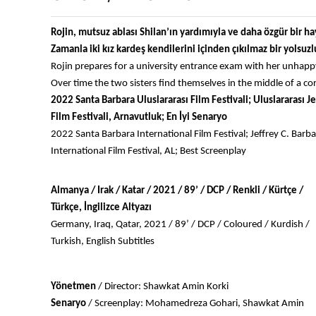
Rojin, mutsuz ablası Shilan’ın yardımıyla ve daha özgür bir ha
Zamanla iki kız kardeş kendilerini içinden çıkılmaz bir yolsu
Rojin prepares for a university entrance exam with her unhappy 
Over time the two sisters find themselves in the middle of a c
2022 Santa Barbara Uluslararası Film Festivali; Uluslararası J
Film Festivali, Arnavutluk; En İyi Senaryo
2022 Santa Barbara International Film Festival; Jeffrey C. Bar
International Film Festival, AL; Best Screenplay
Almanya / Irak / Katar / 2021 / 89’ / DCP / Renkli / Kürtçe / 
Türkçe, İngilizce Altyazı
Germany, Iraq, Qatar, 2021 / 89’ / DCP / Coloured / Kurdish / 
Turkish, English Subtitles
Yönetmen 
/ Director: 
Shawkat Amin Korki
Senaryo 
/ Screenplay: Mohamedreza Gohari, Shawkat Amin 