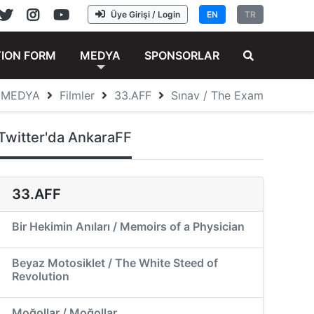
Üye Girişi / Login
EN
TR
TION FORM
MEDYA
SPONSORLAR
MEDYA
Filmler
33.AFF
Sınav / The Exam
Twitter'da AnkaraFF
33.AFF
Bir Hekimin Anıları / Memoirs of a Physician
Beyaz Motosiklet / The White Steed of
Revolution
Moğollar / Moğollar