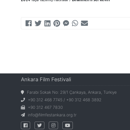
2014
 Taşa Yazılmış Hatıralar
 / 
Bîranînen li ser kevirî
Ankara Film Festivali
Farabi Sokak No: 29/1 Çankaya, Ankara, Türkiye
+90 312 468 7745 / +90 312 468 3892
+90 312 467 7830
info@filmfestankara.org.tr