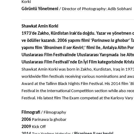
Korki
Görüntü Yönetmeni 
/ Director of Photography: Adib Sobhani
Shawkat Amin Korki
1973’de Zakho, Kürdistan Irak’da doğdu. Yazar ve yönetmen olan
ve ödüller kazandı. 2006 yapımı filmi ‘
Parinawa la ghobar
’ T
yapımı film ‘
Biraninen li ser Keviri
;’ filmi ile, Antalya Altın P
Uluslararası Film Festivalinde Uluslararası Yarışmada  ise Altı
Uluslararası Film Festivali'nde En İyi Film kategorisinde Kristal
Shawkat Amin Korki was born in Zakho, Kurdistan, Iraq in 1973.
worldwide film festivals receiving various nominations and awa
Award at the Tallinn Black Nights Film Festival. His 2014 film ‘
Bi
Festival in the International Competition section while also rece
Festival. His latest film The Exam competed at the Karlovy Vary F
Filmografi 
/ Filmography
2006
 Parinawa la ghobar
2009
 Kick Off