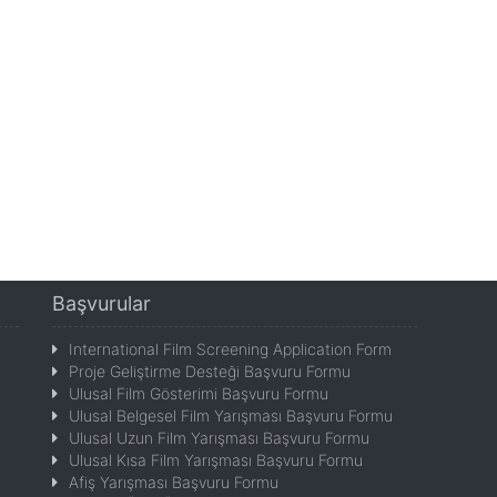
Başvurular
International Film Screening Application Form
Proje Geliştirme Desteği Başvuru Formu
Ulusal Film Gösterimi Başvuru Formu
Ulusal Belgesel Film Yarışması Başvuru Formu
Ulusal Uzun Film Yarışması Başvuru Formu
Ulusal Kısa Film Yarışması Başvuru Formu
Afiş Yarışması Başvuru Formu