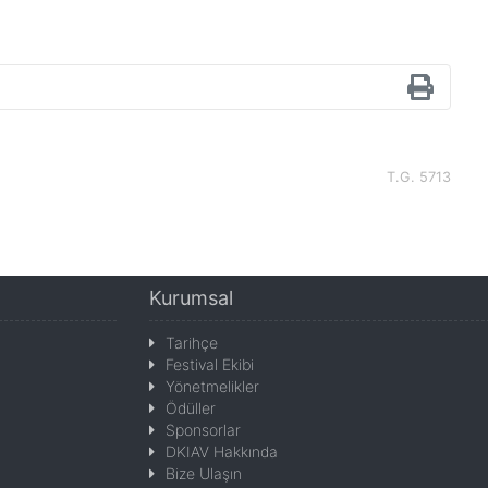
T.G. 5713
Kurumsal
Tarihçe
Festival Ekibi
Yönetmelikler
Ödüller
Sponsorlar
DKIAV Hakkında
Bize Ulaşın