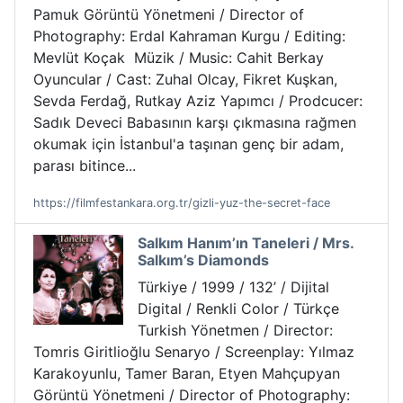
Pamuk Görüntü Yönetmeni / Director of
Photography: Erdal Kahraman Kurgu / Editing:
Mevlüt Koçak Müzik / Music: Cahit Berkay
Oyuncular / Cast: Zuhal Olcay, Fikret Kuşkan,
Sevda Ferdağ, Rutkay Aziz Yapımcı / Prodcucer:
Sadık Deveci Babasının karşı çıkmasına rağmen
okumak için İstanbul'a taşınan genç bir adam,
parası bitince...
https://filmfestankara.org.tr/gizli-yuz-the-secret-face
Salkım Hanım’ın Taneleri / Mrs.
Salkım’s Diamonds
Türkiye / 1999 / 132’ / Dijital
Digital / Renkli Color / Türkçe
Turkish Yönetmen / Director:
Tomris Giritlioğlu Senaryo / Screenplay: Yılmaz
Karakoyunlu, Tamer Baran, Etyen Mahçupyan
Görüntü Yönetmeni / Director of Photography: