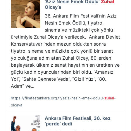
‘Aziz Nesin Emek Ödülü’
Zuhal
Olcay’a
36. Ankara Film Festivali’nin Aziz
Nesin Emek Ödülü, tiyatro,
sinema ve müzikteki çok yönlü
üretimiyle Zuhal Olcay’a verilecek. Ankara Devlet
Konservatuvarı’ndan mezun olduktan sonra
tiyatro, sinema ve müzikte çok yönlü bir sanat
yolculuğuna adım atan Zuhal Olcay, 80’lerden
başlayarak ülkemiz sanat hayatının en üretken ve
güçlü kadın oyuncularından biri oldu. “Amansız
Yol”, “Sahte Cennete Veda”, “Gizli Yüz”, “80.
Adım” ve...
https://filmfestankara.org.tr/aziz-nesin-emek-odulu-
zuhal
-
olcaya
Ankara Film Festivali, 36. kez
‘perde’ dedi