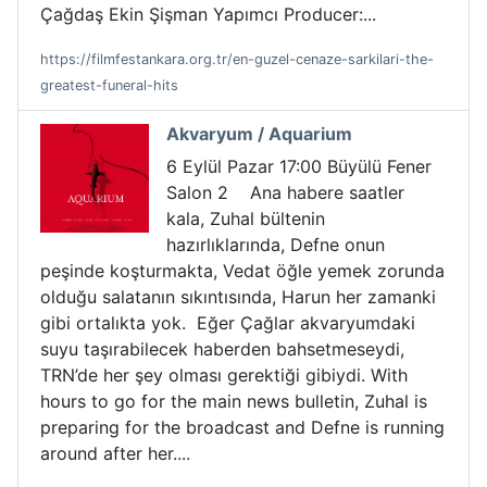
Çağdaş Ekin Şişman Yapımcı Producer:...
https://filmfestankara.org.tr/en-guzel-cenaze-sarkilari-the-
greatest-funeral-hits
Akvaryum / Aquarium
6 Eylül Pazar 17:00 Büyülü Fener
Salon 2 Ana habere saatler
kala, Zuhal bültenin
hazırlıklarında, Defne onun
peşinde koşturmakta, Vedat öğle yemek zorunda
olduğu salatanın sıkıntısında, Harun her zamanki
gibi ortalıkta yok. Eğer Çağlar akvaryumdaki
suyu taşırabilecek haberden bahsetmeseydi,
TRN’de her şey olması gerektiği gibiydi. With
hours to go for the main news bulletin, Zuhal is
preparing for the broadcast and Defne is running
around after her....