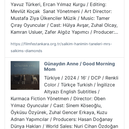
Yavuz Türkeri, Ercan Yılmaz Kurgu / Editing:
Mevlüt Koçak Sanat Yönetmeni / Art Director:
Mustafa Ziya Ülkenciler Müzik / Music: Tamer
Çıray Oyuncular / Cast: Hülya Avşar, Zuhal Olcay,
Kamran Usluer, Zafer Algöz Yapımcı / Producer:...
https://filmfestankara.org.tr/salkim-hanimin-taneleri-mrs-
salkims-diamonds
Günaydın Anne / Good Morning
Mom
Türkiye / 2024 / 16’ / DCP / Renkli
Color / Türkçe Turkish / İngilizce
Altyazı English Subtitles /
Kurmaca Fiction Yönetmen / Director: Oben
Yılmaz Oyuncular / Cast: Sinem Köseoğlu,
Öyküsu Özyürek, Zuhal Gencer Erkaya, Kuzu
Adnan Yapımcılar / Producers: Hasan Doğanay
Dünya Hakları / World Sales: Nuri Cihan Özdoğan