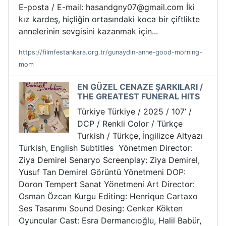
E-posta / E-mail: hasandgny07@gmail.com İki
kız kardeş, hiçliğin ortasındaki koca bir çiftlikte
annelerinin sevgisini kazanmak için...
https://filmfestankara.org.tr/gunaydin-anne-good-morning-
mom
EN GÜZEL CENAZE ŞARKILARI /
THE GREATEST FUNERAL HITS
Türkiye Türkiye / 2025 / 107’ /
DCP / Renkli Color / Türkçe
Turkish / Türkçe, İngilizce Altyazı
Turkish, English Subtitles Yönetmen Director:
Ziya Demirel Senaryo Screenplay: Ziya Demirel,
Yusuf Tan Demirel Görüntü Yönetmeni DOP:
Doron Tempert Sanat Yönetmeni Art Director:
Osman Özcan Kurgu Editing: Henrique Cartaxo
Ses Tasarımı Sound Desing: Cenker Kökten
Oyuncular Cast: Esra Dermancıoğlu, Halil Babür,