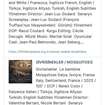
and White / Fransızca, İngilizce French, English /
Türkçe, İngilizce Altyazı Turkish, English Subtitles
Yönetmen Director: Jean-Luc Godard Senaryo
Screenplay: Jean-Luc Godard (François
Truffaut'nun hikayesinden) Görüntü Yönetmeni
DOP: Raoul Coutard Kurgu Editing: Cécile
Decugis Müzik Music: Martial Solal Oyuncular
Cast: Jean-Paul Belmondo, Jean Seberg,...
https://filmfestankara.org.tr/serseri-asiklar-breathless
SİVRİSİNEKLER / MOSQUITOES
Sivrisinekler Le bambine
Mosquitoes İtalya, İsviçre, Fransa
Italy, Switzerland, France / 2025 /
105' / DCP / Renkli Color /
İtalyanca Italian / Türkçe, İngilizce Altyazı
Turkish, English Subtitles Yönetmen Director:
Valentina Bertani, Nicole Bertani Senaryo