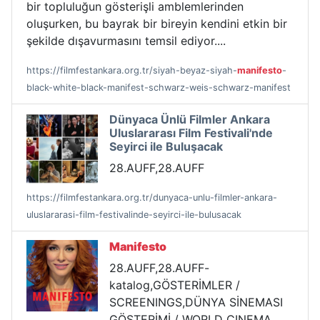
bir topluluğun gösterişli amblemlerinden
oluşurken, bu bayrak bir bireyin kendini etkin bir
şekilde dışavurmasını temsil ediyor....
https://filmfestankara.org.tr/siyah-beyaz-siyah-
manifesto
-
black-white-black-manifest-schwarz-weis-schwarz-manifest
Dünyaca Ünlü Filmler Ankara
Uluslararası Film Festivali'nde
Seyirci ile Buluşacak
28.AUFF,28.AUFF
https://filmfestankara.org.tr/dunyaca-unlu-filmler-ankara-
uluslararasi-film-festivalinde-seyirci-ile-bulusacak
Manifesto
28.AUFF,28.AUFF-
katalog,GÖSTERİMLER /
SCREENINGS,DÜNYA SİNEMASI
GÖSTERİMİ / WORLD CINEMA