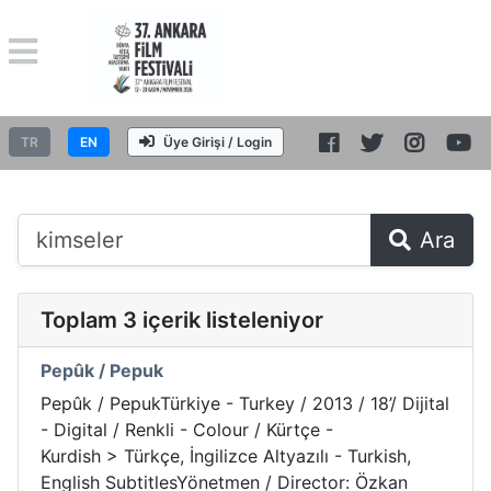
TR
EN
Üye Girişi / Login
Ara
Toplam 3 içerik listeleniyor
Pepûk / Pepuk
Pepûk / PepukTürkiye - Turkey / 2013 / 18’/ Dijital
- Digital / Renkli - Colour / Kürtçe -
Kurdish > Türkçe, İngilizce Altyazılı - Turkish,
English SubtitlesYönetmen / Director: Özkan