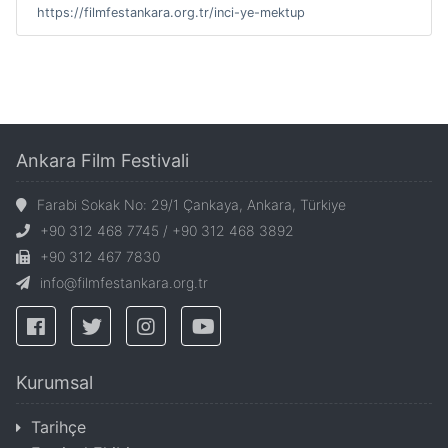
https://filmfestankara.org.tr/inci-ye-mektup
Ankara Film Festivali
Farabi Sokak No: 29/1 Çankaya, Ankara, Türkiye
+90 312 468 7745 / +90 312 468 3892
+90 312 467 7830
info@filmfestankara.org.tr
Kurumsal
Tarihçe