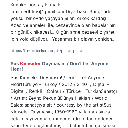
KüçükE-posta / E-mail:
cinamedfilms@gmail.comDiyarbakır Suriçi’inde
yoksul bir evde yaşayan Şilan, erkek kardeşi
Azad ve anneleri ile, cezaevinde olan babalarının
bir günlük hikayesi... O gün anne cezaevi ziyareti
için yola düşüyor... Yaşanmış bir olayın yeniden...
https://filmfestankara.org.tr/pepuk-pepuk
Sus
Kimseler
Duymasın! / Don’t Let Anyone
Hear!
Sus Kimseler Duymasın! / Don’t Let Anyone
Hear!Türkiye - Turkey / 2012 / 2’ 10’’ / Dijital -
Digital / Renkli - Colour / Türkçe - TurkishSanatçı
/ Artist: Zeyno PekünlüDünya Hakları / World
Sales: sanatçıya ait / courtesy by the artistSus
Kimseler Duymasın, 1950-1980 yılları arasında
çekilmiş yüzün üzerinde melodramdan derlenen
sahnelerle oluşturulmuş bir buluntufilm çalışması.