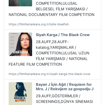
COMPETITION,ULUSAL
BELGESEL FİLM YARIŞMASI /
NATIONAL DOCUMENTARY FILM COMPETITION
https://filmfestankara.org.tr/lufer-bluefish
Siyah Karga / The Black Crow
28.AUFF,28.AUFF-
katalog,YARIŞMALAR /
COMPETITION,ULUSAL UZUN
FİLM YARIŞMASI / NATIONAL
FEATURE FILM COMPETITION
https://filmfestankara.org.tr/siyah-karga-the-black-crow
Bayan J İçin Ağıt / Requiem for
Mrs. J / Rekvijem za gospodju J
29.AUFF,GÖSTERİMLER /
SCREENINGS,DÜNYA SİNEMASI