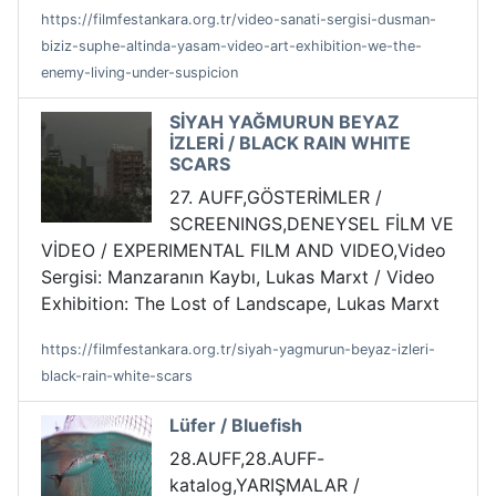
https://filmfestankara.org.tr/video-sanati-sergisi-dusman-
biziz-suphe-altinda-yasam-video-art-exhibition-we-the-
enemy-living-under-suspicion
SİYAH YAĞMURUN BEYAZ
İZLERİ / BLACK RAIN WHITE
SCARS
27. AUFF,GÖSTERİMLER /
SCREENINGS,DENEYSEL FİLM VE
VİDEO / EXPERIMENTAL FILM AND VIDEO,Video
Sergisi: Manzaranın Kaybı, Lukas Marxt / Video
Exhibition: The Lost of Landscape, Lukas Marxt
https://filmfestankara.org.tr/siyah-yagmurun-beyaz-izleri-
black-rain-white-scars
Lüfer / Bluefish
28.AUFF,28.AUFF-
katalog,YARIŞMALAR /