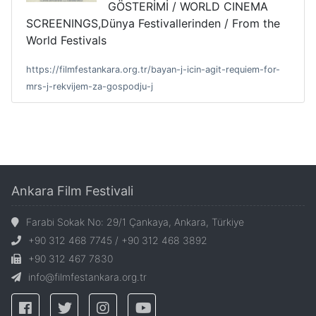
GÖSTERİMİ / WORLD CINEMA
SCREENINGS,Dünya Festivallerinden / From the
World Festivals
https://filmfestankara.org.tr/bayan-j-icin-agit-requiem-for-
mrs-j-rekvijem-za-gospodju-j
Ankara Film Festivali
Farabi Sokak No: 29/1 Çankaya, Ankara, Türkiye
+90 312 468 7745 / +90 312 468 3892
+90 312 467 7830
info@filmfestankara.org.tr