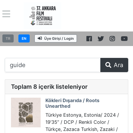
TR
EN
Üye Girişi / Login
Ara
Toplam 8 içerik listeleniyor
Kökleri Dışarıda / Roots
Unearthed
Türkiye Estonya, Estonia/ 2024 /
19’35’’ / DCP / Renkli Color /
Türkçe, Zazaca Turkish, Zazaki /