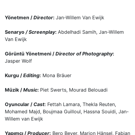
Yönetmen /
Director
:
Jan-Willem Van Ewijk
Senaryo
/ Screenplay
:
Abdelhadi Samih, Jan-Willem
Van Ewijk
Görüntü Yönetmeni /
Director of Photography
:
Jasper Wolf
Kurgu /
Editing
:
Mona Bräuer
Müzik /
Music
:
Piet Swerts, Mourad Belouadi
Oyuncular /
Cast
:
Fettah Lamara, Thekla Reuten,
Mohamed Majd, Boujmaa Guilloul, Hassna Souidi, Jan-
Willem van Ewijk
Yapımcı /
Producer
:
Bero Beyer, Marion Hänsel, Fabian