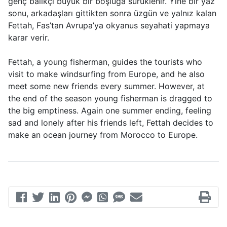
genç balıkçı büyük bir boşluğa sürüklenir. Yine bir yaz
sonu, arkadaşları gittikten sonra üzgün ve yalnız kalan
Fettah, Fas’tan Avrupa’ya okyanus seyahati yapmaya
karar verir.
Fettah, a young fisherman, guides the tourists who
visit to make windsurfing from Europe, and he also
meet some new friends every summer. However, at
the end of the season young fisherman is dragged to
the big emptiness. Again one summer ending, feeling
sad and lonely after his friends left, Fettah decides to
make an ocean journey from Morocco to Europe.