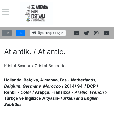
TR
EN
Üye Girişi / Login
Atlantik. / Atlantic.
Kristal Sınırlar / Cristal Boundries
Hollanda, Belçika, Almanya, Fas -
Netherlands,
Belgium, Germany, Morocco
/ 2014/ 94' / DCP /
Renkli -
Color
/ Arapça, Fransızca -
Arabic, French
>
Türkçe ve İngilizce Altyazılı-
Turkish and English
Subtitles