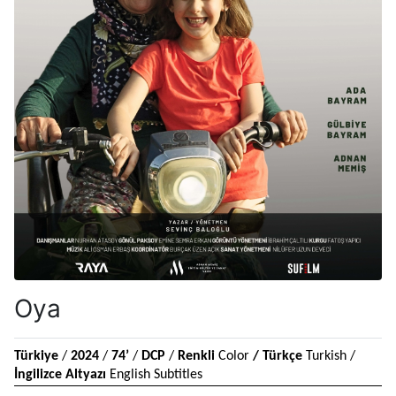
Oya
Türkiye 
/ 
2024 
/ 
74’ 
/ 
DCP
 / 
Renkli 
Color 
/ Türkçe 
Turkish / 
İngilizce Altyazı
 English Subtitles 