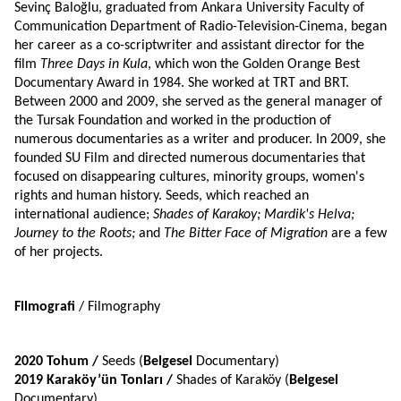
Sevinç Baloğlu, graduated from Ankara University Faculty of 
Communication Department of Radio-Television-Cinema, began 
her career as a co-scriptwriter and assistant director for the 
film 
Three Days in Kula
, which won the Golden Orange Best 
Documentary Award in 1984. She worked at TRT and BRT. 
Between 2000 and 2009, she served as the general manager of 
the Tursak Foundation and worked in the production of 
numerous documentaries as a writer and producer. In 2009, she 
founded SU Film and directed numerous documentaries that 
focused on disappearing cultures, minority groups, women's 
rights and human history. Seeds, which reached an 
international audience; 
Shades of Karakoy; Mardik's Helva; 
Journey to the Roots; 
and
 The Bitter Face of Migration 
are a few 
of her projects.
Filmografi
 / Filmography
2020 Tohum / 
Seeds (
Belgesel
 Documentary)
2019 Karaköy’ün Tonları / 
Shades of Karaköy
(
Belgesel
Documentary)