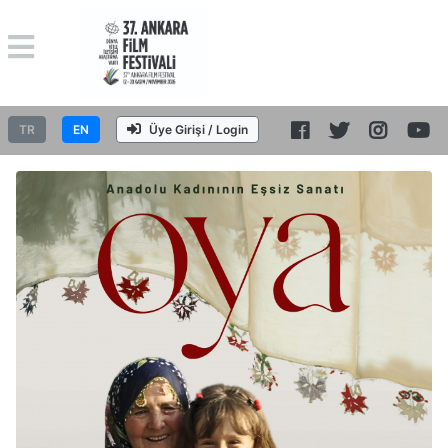
TR
EN
Üye Girişi / Login