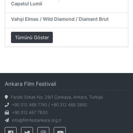
Capatul Lumii
Vahşi Elmas / Wild Diamond / Diamant Brut
Tümünü Göster
Ankara Film Festivali
Farabi Sokak No: 29/1 Çankaya, Ankara, Türkiye
+90 312 468 7745 / +90 312 468 3892
+90 312 467 7830
info@filmfestankara.org.tr