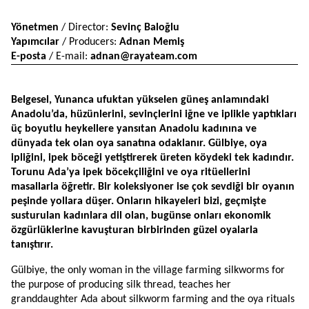
Yönetmen 
/ Director: 
Sevinç Baloğlu
Yapımcılar
 / Producers: 
Adnan Memiş
E-posta
 / E-mail: 
adnan@rayateam.com
Belgesel, Yunanca ufuktan yükselen güneş anlamındaki 
Anadolu’da, hüzünlerini, sevinçlerini iğne ve iplikle yaptıkları 
üç boyutlu heykellere yansıtan Anadolu kadınına ve 
dünyada tek olan oya sanatına odaklanır. Gülbiye, oya 
ipliğini, ipek böceği yetiştirerek üreten köydeki tek kadındır. 
Torunu Ada’ya ipek böcekçiliğini ve oya ritüellerini 
masallarla öğretir. Bir koleksiyoner ise çok sevdiği bir oyanın 
peşinde yollara düşer. Onların hikayeleri bizi, geçmişte 
susturulan kadınlara dil olan, bugünse onları ekonomik 
özgürlüklerine kavuşturan birbirinden güzel oyalarla 
tanıştırır.
Gülbiye, the only woman in the village farming silkworms for 
the purpose of producing silk thread, teaches her 
granddaughter Ada about silkworm farming and the oya rituals 