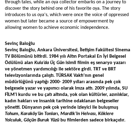
through tales, while an oya collector embarks on a journey to 
discover the story behind one of his favorite oya. The story 
introduces to us oya's, which were once the voice of oppressed 
women but later became a source of empowerment by 
allowing women to achieve economic independence.
Sevinç Baloğlu
Sevinç Baloğlu, Ankara Üniversitesi, İletişim Fakültesi Sinema 
TV Bölümünü bitirdi. 1984 yılı Altın Portakal En İyi Belgesel 
Ödülünü alan 
Kula’da Üç Gün
 isimli filmin eş senaryo yazarı 
ve yönetmen yardımcılığı ile sektöre girdi. TRT ve BRT 
televizyonlarında çalıştı. TÜRSAK Vakfı'nın genel 
müdürlüğünü yaptığı 2000- 2009 yılları arasında pek çok 
belgesele yazar ve yapımcı olarak imza attı. 2009 yılında, SU 
FİLM'i kurdu ve bu çatı altında, yok olan kültürler, azınlıklar, 
kadın hakları ve insanlık tarihine odaklanan belgeseller 
yönetti. Dünyanın pek çok yerinde izleyici ile buluşmuş 
Tohum, Karaköy’ün Tonları, Mardik’in Helvası, Köklere 
Yolculuk, Göçün Buruk Yüzü 
bu filmlerden sadece birkaçıdır.