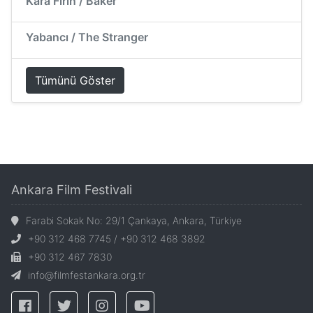
Kara Fırın / Baker
Yabancı / The Stranger
Tümünü Göster
Ankara Film Festivali
Farabi Sokak No: 29/1 Çankaya, Ankara, Türkiye
+90 312 468 7745 / +90 312 468 3892
+90 312 467 7830
info@filmfestankara.org.tr