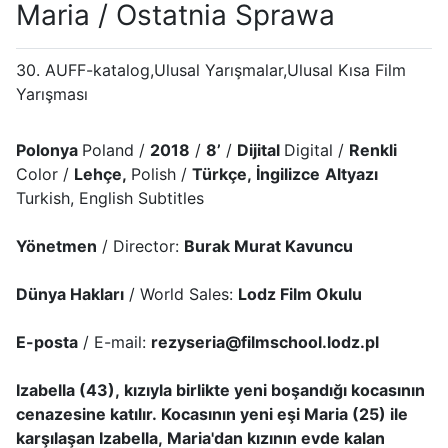
Maria / Ostatnia Sprawa
30. AUFF-katalog,Ulusal Yarışmalar,Ulusal Kısa Film
Yarışması
Polonya
Poland /
2018
/
8’
/
Dijital
Digital /
Renkli
Color /
Lehçe,
Polish /
Türkçe, İngilizce
Altyazı
Turkish, English Subtitles
Yönetmen
/ Director:
Burak Murat Kavuncu
Dünya Hakları
/ World Sales:
Lodz Film Okulu
E-posta
/ E-mail:
rezyseria@filmschool.lodz.pl
Izabella (43), kızıyla birlikte yeni boşandığı kocasının
cenazesine katılır. Kocasının yeni eşi Maria (25) ile
karşılaşan Izabella, Maria'dan kızının evde kalan