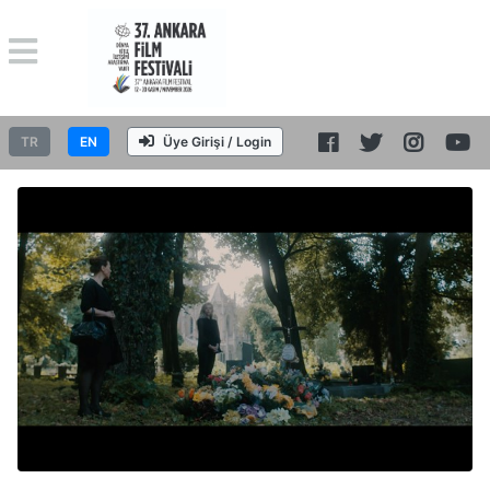
TR
EN
Üye Girişi / Login