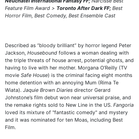
Neuchâtel International Fantasy FF;
Narcisse Best
Feature Film Award >
Toronto After Dark FF;
Best
Horror Film, Best Comedy, Best Ensemble Cast
Described as “bloody brilliant” by horror legend Peter
Jackson,
Housebound
follows a woman dealing with
the triple threats of house arrest, potential ghosts, and
having to live with her mother. Morgana O’Reilly (TV
movie
Safe House
) is the criminal facing eight months
home detention with an annoying Mum (Rima Te
Wiata).
Jaquie Brown Diaries
director Gerard
Johnstone’s film debut won near universal praise, and
the remake rights sold to New Line in the US.
Fangoria
loved its mixture of "fantastic comedy" and mystery
and it was nominated for ten Moas, including Best
Film.