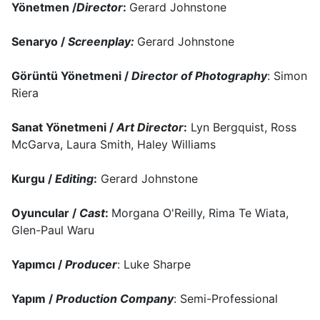
Yönetmen /
Director
:
Gerard Johnstone
Senaryo /
Screenplay:
Gerard Johnstone
Görüntü Yönetmeni /
Director of Photography
: Simon
Riera
Sanat Yönetmeni /
Art Director
:
Lyn Bergquist, Ross
McGarva, Laura Smith, Haley Williams
Kurgu /
Editing
:
Gerard Johnstone
Oyuncular /
Cast
:
Morgana O'Reilly, Rima Te Wiata,
Glen-Paul Waru
Yapımcı /
Producer
: Luke Sharpe
Yapım /
Production Company
: Semi-Professional