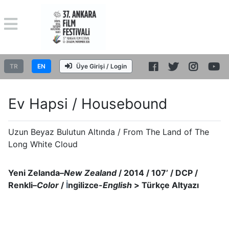
TR
EN
Üye Girişi / Login
Ev Hapsi / Housebound
Uzun Beyaz Bulutun Altında / From The Land of The
Long White Cloud
Yeni Zelanda–
New Zealand
/ 2014 / 107’ / DCP /
Renkli–
Color
/
İ
ngilizce-
English
> Türkçe Altyazı